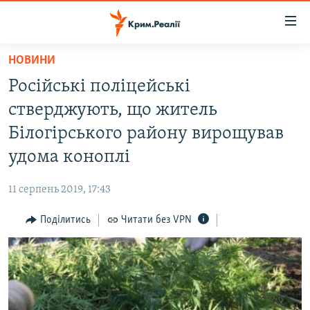
Доступність
посилання
Перейти
НОВИНИ
до
НОВИНИ
Російські поліцейські
основного
ВОДА.КРИМ
матеріалу
стверджують, що житель
ВІДЕО ТА ФОТО
Перейти
Білогірського району вирощував
до
ПОЛІТИКА
удома коноплі
основної
БЛОГИ
навігації
11 серпень 2019, 17:43
Перейти
ПОГЛЯД
до
Поділитись
Читати без VPN
ІНТЕРВ'Ю
пошуку
ВСЕ ЗА ДЕНЬ
СПЕЦПРОЕКТИ
ЯК ОБІЙТИ БЛОКУВАННЯ
ДЕПОРТАЦІЯ