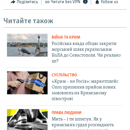
Поділитись
Читати без VPN
Follow us
Читайте також
ВІЙНА ТА КРИМ
Російська влада обіцяє закрити
морський шлях українським
БпЛА до Севастополя. Чи реально
це?
СУСПІЛЬСТВО
«Крим – не Росія»: маркетплейс
Ozon припинив прийом нових
замовлень на Кримському
півострові
ПРАВА ЛЮДИНИ
Мить – і ти шпигун. Як у
кримських судах розглядають