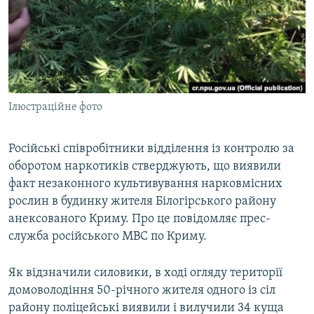
ВІДЕОУРОКИ «ELIFBE»
Русский
СВІДЧЕННЯ ОКУПАЦІЇ
Qırımtatar
УКРАЇНСЬКА ПРОБЛЕМА КРИМУ
ДОЛУЧАЙСЯ!
ІНФОГРАФІКА
Ілюстраційне фото
Російські співробітники відділення із контролю за
Усі сайти RFE/RL
оборотом наркотиків стверджують, що виявили
факт незаконного культивування нарковмісних
рослин в будинку жителя Білогірського району
анексованого Криму. Про це повідомляє прес-
служба російського МВС по Криму.
Як відзначили силовики, в ході огляду території
домоволодіння 50-річного жителя одного із сіл
району поліцейські виявили і вилучили 34 куща