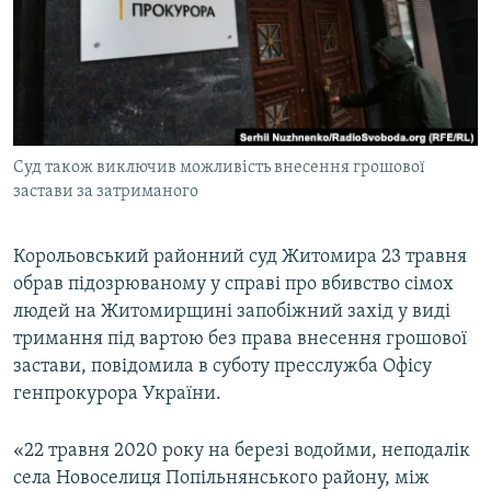
ВІДЕОУРОКИ «ELIFBE»
Русский
СВІДЧЕННЯ ОКУПАЦІЇ
Qırımtatar
УКРАЇНСЬКА ПРОБЛЕМА КРИМУ
ДОЛУЧАЙСЯ!
ІНФОГРАФІКА
Суд також виключив можливість внесення грошової
застави за затриманого
Усі сайти RFE/RL
Корольовський районний суд Житомира 23 травня
обрав підозрюваному у справі про вбивство сімох
людей на Житомирщині запобіжний захід у виді
тримання під вартою без права внесення грошової
застави, повідомила в суботу пресслужба Офісу
генпрокурора України.
«22 травня 2020 року на березі водойми, неподалік
села Новоселиця Попільнянського району, між