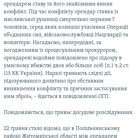
орендарем ставу та його знайомими виник
конфлікт. Під час конфлікту орендар ставка із
мисливської рушниці смертельно поранив 7
чоловіків, серед яких колишні учасники Операції
об’єднаних сил, військовослужбовці Нацгвардії та
волонтери. Нагадаємо, напередодні, за
погодженням із процесуальним прокурором,
орендареві водойми повідомлено про підозру в
умисному вбивстві двох або більше осіб (п.1 ч.2 ст.
115 КК України). Наразі тривають слідчі дії,
підозрюваного допитано про обставини
виникнення конфлікту та причини застосування
ним зброї», – йдеться в повідомленні ОГП.
Повідомляється, що триває досудове розслідування.
22 травня стало відомо, що в Попільнянському
районі Житомирської області між орендарем