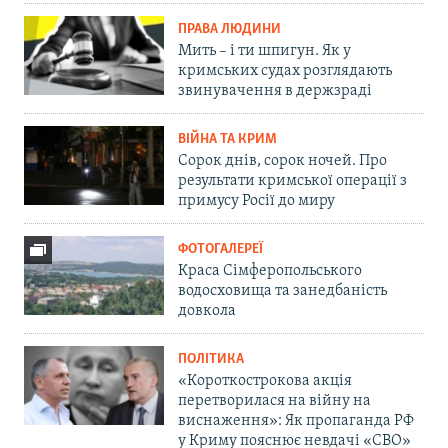
ПРАВА ЛЮДИНИ
Мить – і ти шпигун. Як у
кримських судах розглядають
звинувачення в держзраді
ВІЙНА ТА КРИМ
Сорок днів, сорок ночей. Про
результати кримської операції з
примусу Росії до миру
ФОТОГАЛЕРЕЇ
Краса Сімферопольського
водосховища та занедбаність
довкола
ПОЛІТИКА
«Короткострокова акція
перетворилася на війну на
виснаження»: Як пропаганда РФ
у Криму пояснює невдачі «СВО»