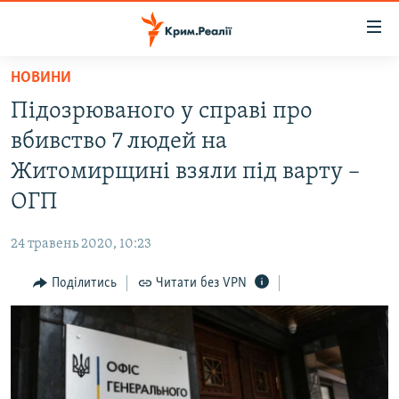
Доступність
посилання
Перейти
НОВИНИ
до
НОВИНИ
Підозрюваного у справі про
основного
ВОДА.КРИМ
матеріалу
вбивство 7 людей на
ВІДЕО ТА ФОТО
Перейти
Житомирщині взяли під варту –
до
ПОЛІТИКА
ОГП
основної
БЛОГИ
навігації
24 травень 2020, 10:23
Перейти
ПОГЛЯД
до
Поділитись
Читати без VPN
ІНТЕРВ'Ю
пошуку
ВСЕ ЗА ДЕНЬ
СПЕЦПРОЕКТИ
ЯК ОБІЙТИ БЛОКУВАННЯ
ДЕПОРТАЦІЯ