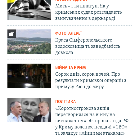
Мить – і ти шпигун. Як у
кримських судах розглядають
звинувачення в держзраді
ФОТОГАЛЕРЕЇ
Краса Сімферопольського
водосховища та занедбаність
довкола
ВІЙНА ТА КРИМ
Сорок днів, сорок ночей. Про
результати кримської операції з
примусу Росії до миру
ПОЛІТИКА
«Короткострокова акція
перетворилася на війну на
виснаження»: Як пропаганда РФ
у Криму пояснює невдачі «СВО»
та залякує «мінними атаками»