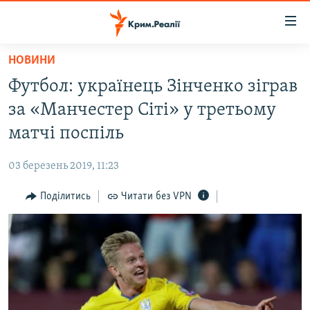
Доступність
посилання
Перейти
НОВИНИ
до
НОВИНИ
Футбол: українець Зінченко зіграв
основного
ВОДА.КРИМ
матеріалу
за «Манчестер Сіті» у третьому
ВІДЕО ТА ФОТО
Перейти
матчі поспіль
до
ПОЛІТИКА
основної
03 березень 2019, 11:23
БЛОГИ
навігації
Перейти
Поділитись
Читати без VPN
ПОГЛЯД
до
ІНТЕРВ'Ю
пошуку
ВСЕ ЗА ДЕНЬ
СПЕЦПРОЕКТИ
ЯК ОБІЙТИ БЛОКУВАННЯ
ДЕПОРТАЦІЯ