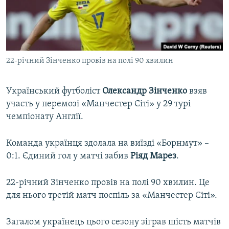
ВІДЕОУРОКИ «ELIFBE»
Русский
СВІДЧЕННЯ ОКУПАЦІЇ
Qırımtatar
УКРАЇНСЬКА ПРОБЛЕМА КРИМУ
22-річний Зінченко провів на полі 90 хвилин
ДОЛУЧАЙСЯ!
ІНФОГРАФІКА
Український футболіст
Олександр Зінченко
взяв
участь у перемозі «Манчестер Сіті» у 29 турі
Усі сайти RFE/RL
чемпіонату Англії.
Команда українця здолала на виїзді «Борнмут» –
0:1. Єдиний гол у матчі забив
Ріяд Марез
.
22-річний Зінченко провів на полі 90 хвилин. Це
для нього третій матч поспіль за «Манчестер Сіті».
Загалом українець цього сезону зіграв шість матчів