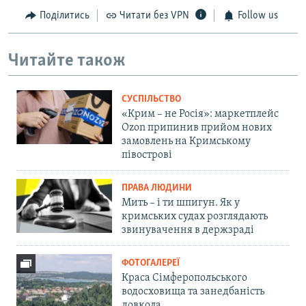
Поділитись
Читати без VPN
Follow us
Читайте також
СУСПІЛЬСТВО
«Крим – не Росія»: маркетплейс
Ozon припинив прийом нових
замовлень на Кримському
півострові
ПРАВА ЛЮДИНИ
Мить – і ти шпигун. Як у
кримських судах розглядають
звинувачення в держзраді
ФОТОГАЛЕРЕЇ
Краса Сімферопольського
водосховища та занедбаність
довкола