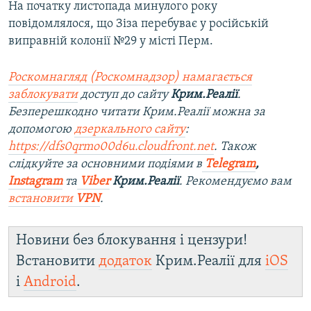
На початку листопада минулого року
повідомлялося, що Зіза перебуває у російській
виправній колонії №29 у місті Перм.
Роскомнагляд (Роскомнадзор) намагається
заблокувати
доступ до сайту
Крим.Реалії
.
Безперешкодно читати Крим.Реалії можна за
допомогою
дзеркального сайту
:
https://dfs0qrmo00d6u.cloudfront.net
. Також
слідкуйте за основними подіями в
Telegram
,
Instagram
та
Viber
Крим.Реалії
. Рекомендуємо вам
встановити
VPN
.
Новини без блокування і цензури!
Встановити
додаток
Крим.Реалії для
iOS
і
Android
.