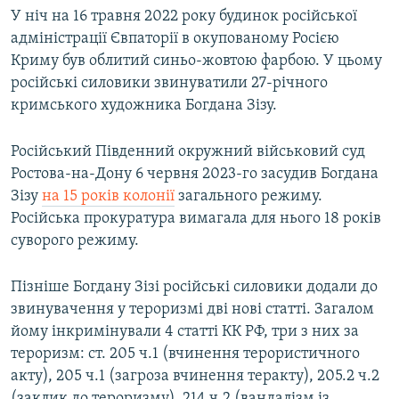
У ніч на 16 травня 2022 року будинок російської
адміністрації Євпаторії в окупованому Росією
Криму був облитий синьо-жовтою фарбою. У цьому
російські силовики звинуватили 27-річного
кримського художника Богдана Зізу.
Російський Південний окружний військовий суд
Ростова-на-Дону 6 червня 2023-го засудив Богдана
Зізу
на 15 років колонії
загального режиму.
Російська прокуратура вимагала для нього 18 років
суворого режиму.
Пізніше Богдану Зізі російські силовики додали до
звинувачення у тероризмі дві нові статті. Загалом
йому інкримінували 4 статті КК РФ, три з них за
тероризм: ст. 205 ч.1 (вчинення терористичного
акту), 205 ч.1 (загроза вчинення теракту), 205.2 ч.2
(заклик до тероризму), 214 ч.2 (вандалізм із