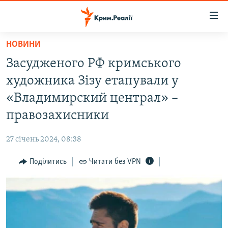
Доступність
посилання
Перейти
НОВИНИ
до
НОВИНИ
Засудженого РФ кримського
основного
ВОДА.КРИМ
матеріалу
художника Зізу етапували у
ВІДЕО ТА ФОТО
Перейти
«Владимирский централ» –
до
ПОЛІТИКА
правозахисники
основної
БЛОГИ
навігації
27 січень 2024, 08:38
Перейти
ПОГЛЯД
до
Поділитись
Читати без VPN
ІНТЕРВ'Ю
пошуку
ВСЕ ЗА ДЕНЬ
СПЕЦПРОЕКТИ
ЯК ОБІЙТИ БЛОКУВАННЯ
ДЕПОРТАЦІЯ