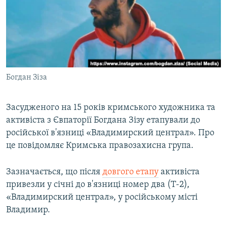
ВІДЕОУРОКИ «ELIFBE»
Русский
СВІДЧЕННЯ ОКУПАЦІЇ
Qırımtatar
УКРАЇНСЬКА ПРОБЛЕМА КРИМУ
ДОЛУЧАЙСЯ!
ІНФОГРАФІКА
Богдан Зіза
Засудженого на 15 років кримського художника та
Усі сайти RFE/RL
активіста з Євпаторії Богдана Зізу етапували до
російської в'язниці «Владимирский централ». Про
це повідомляє Кримська правозахисна група.
Зазначається, що після
довгого етапу
активіста
привезли у січні до в'язниці номер два (Т-2),
«Владимирский централ», у російському місті
Владимир.