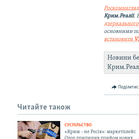
Роскомнагляд
Крим.Реалії
.
дзеркального
основними по
встановити
V
Новини бе
Крим.Реал
Поділитис
Читайте також
СУСПІЛЬСТВО
«Крим – не Росія»: маркетплейс
Ozon припинив прийом нових