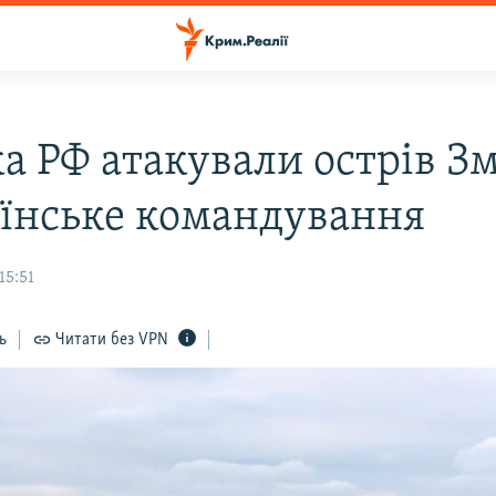
ка РФ атакували острів З
аїнське командування
15:51
ь
Читати без VPN