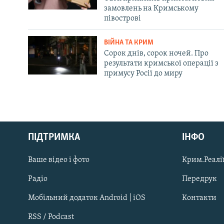
замовлень на Кримському
півострові
ВІЙНА ТА КРИМ
Сорок днів, сорок ночей. Про
результати кримської операції з
примусу Росії до миру
Русский
ПІДТРИМКА
ІНФО
Qırımtatar
Ваше відео і фото
Крим.Реалії
ДОЛУЧАЙСЯ!
Радіо
Передрук
Мобільний додаток Android | iOS
Контакти
RSS / Podcast