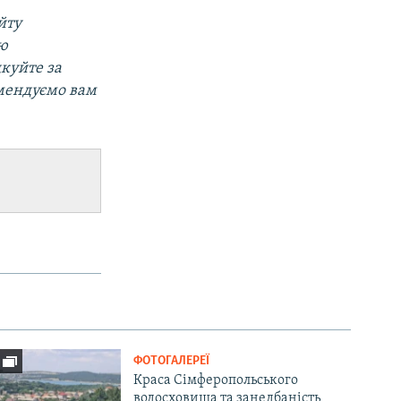
йту
ою
дкуйте за
омендуємо вам
ФОТОГАЛЕРЕЇ
Краса Сімферопольського
водосховища та занедбаність