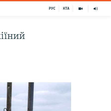
РУС
КТА
міїний