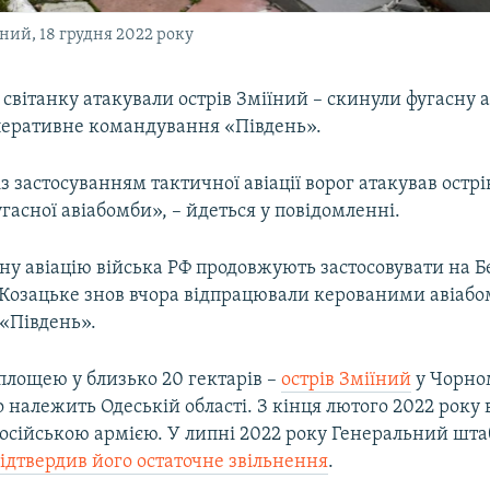
ний, 18 грудня 2022 року
 світанку атакували острів Зміїний – скинули фугасну а
перативне командування «Південь».
із застосуванням тактичної авіації ворог атакував остр
асної авіабомби», – йдеться у повідомленні.
ну авіацію війська РФ продовжують застосовувати на 
 Козацьке знов вчора відпрацювали керованими авіаб
 «Південь».
площею у близько 20 гектарів –
острів Зміїний
у Чорно
 належить Одеській області. З кінця лютого 2022 року в
осійською армією. У липні 2022 року Генеральний шт
ідтвердив його остаточне звільнення
.