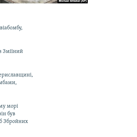
віабомбу,
ів Зміїний
Бериславщині,
омбами,
му морі
ін був
аб Збройних