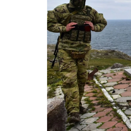
ВІДЕОУРОКИ «ELIFBE»
СВІДЧЕННЯ ОКУПАЦІЇ
УКРАЇНСЬКА ПРОБЛЕМА КРИМУ
ІНФОГРАФІКА