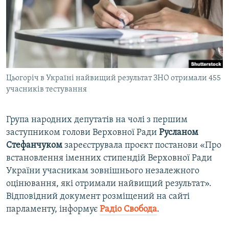
ВІДЕОУРОКИ «ELIFBE»
Русский
СВІДЧЕННЯ ОКУПАЦІЇ
Qırımtatar
УКРАЇНСЬКА ПРОБЛЕМА КРИМУ
ДОЛУЧАЙСЯ!
ІНФОГРАФІКА
Цьогоріч в Україні найвищий результат ЗНО отримали 455
учасників тестування
Усі сайти RFE/RL
Група народних депутатів на чолі з першим
заступником голови Верховної Ради
Русланом
Стефанчуком
зареєструвала проєкт постанови «Про
встановлення іменних стипендій Верховної Ради
України учасникам зовнішнього незалежного
оцінювання, які отримали найвищий результат».
Відповідний документ розміщений на сайті
парламенту, інформує
Радіо Свобода
.