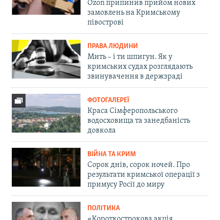
Ozon припинив прийом нових
замовлень на Кримському
півострові
ПРАВА ЛЮДИНИ
Мить – і ти шпигун. Як у
кримських судах розглядають
звинувачення в держзраді
ФОТОГАЛЕРЕЇ
Краса Сімферопольського
водосховища та занедбаність
довкола
ВІЙНА ТА КРИМ
Сорок днів, сорок ночей. Про
результати кримської операції з
примусу Росії до миру
ПОЛІТИКА
«Короткострокова акція