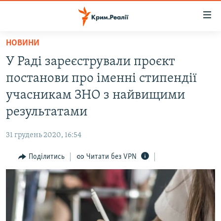
Доступність
посилання
Перейти
НОВИНИ
до
НОВИНИ
У Раді зареєстрували проєкт
основного
ВОДА.КРИМ
матеріалу
постанови про іменні стипендії
ВІДЕО ТА ФОТО
Перейти
учасникам ЗНО з найвищими
до
ПОЛІТИКА
результатами
основної
БЛОГИ
навігації
31 грудень 2020, 16:54
Перейти
ПОГЛЯД
до
Поділитись
Читати без VPN
ІНТЕРВ'Ю
пошуку
ВСЕ ЗА ДЕНЬ
СПЕЦПРОЕКТИ
ЯК ОБІЙТИ БЛОКУВАННЯ
ДЕПОРТАЦІЯ