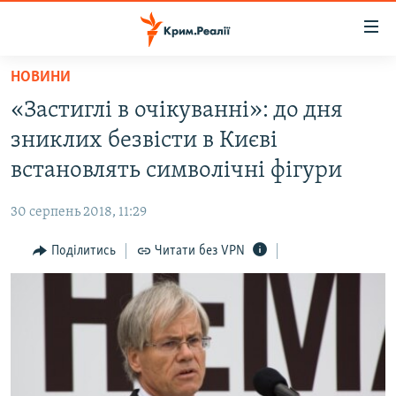
Доступність
посилання
Перейти
НОВИНИ
до
НОВИНИ
«Застиглі в очікуванні»: до дня
основного
ВОДА.КРИМ
матеріалу
зниклих безвісти в Києві
ВІДЕО ТА ФОТО
Перейти
встановлять символічні фігури
до
ПОЛІТИКА
основної
30 серпень 2018, 11:29
БЛОГИ
навігації
Перейти
Поділитись
Читати без VPN
ПОГЛЯД
до
ІНТЕРВ'Ю
пошуку
ВСЕ ЗА ДЕНЬ
СПЕЦПРОЕКТИ
ЯК ОБІЙТИ БЛОКУВАННЯ
ДЕПОРТАЦІЯ