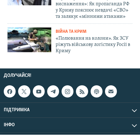
виснаження»: Як пропаганда РФ
у Криму пояснює невдачі «СВО»
та залякує «мінними атаками»
ВІЙНА ТА КРИМ
«Полювання на колони». Як ЗСУ
ріжуть військову логістику Росії в
Криму
ДОЛУЧАЙСЯ!
ПІДТРИМКА
ІНФО