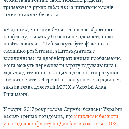
чекають на вокзалі своїх зниклих родичів,
тримаючи в руках таблички з цитатами членів
сімей зниклих безвісти.
«Рідні тих, хто зник безвісти під час збройного
конфлікту, живуть у болісній невідомості, іноді
навіть роками… Сім’ї можуть бути фізично та
емоційно розбитими, зіштовхуватися з
юридичними та адміністративними проблемами.
Вони можуть переживати втрату годувальника і
ледь зводити кінці з кінцями для оплати рахунків
або витрачати всі гроші на пошуки свого родича», –
заявив глава делегації МКЧХ в Україні Алан
Ешліманн.
У грудні 2017 року голова Служби безпеки України
Василь Грицак повідомив, що
зниклими безвісти
унаслідок конфлікту на Донбасі вважаються 403