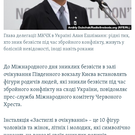
ВІДЕОУРОКИ «ELIFBE»
Русский
СВІДЧЕННЯ ОКУПАЦІЇ
Qırımtatar
УКРАЇНСЬКА ПРОБЛЕМА КРИМУ
Глава делегації МКЧХ в Україні Алан Ешліманн: рідні тих,
ДОЛУЧАЙСЯ!
ІНФОГРАФІКА
хто зник безвісти під час збройного конфлікту, живуть у
болісній невідомості, іноді навіть роками
Усі сайти RFE/RL
До Міжнародного дня зниклих безвісти в залі
очікування Південного вокзалу Києва встановлять
фігури родичів людей, які зникли безвісти під час
збройного конфлікту на сході України, повідомляє
прес-служба Міжнародного комітету Червоного
Хреста.
Інсталяція «Застиглі в очікуванні» – це 10 фігур
чоловіків та жінок, літніх і молодих, які символічно