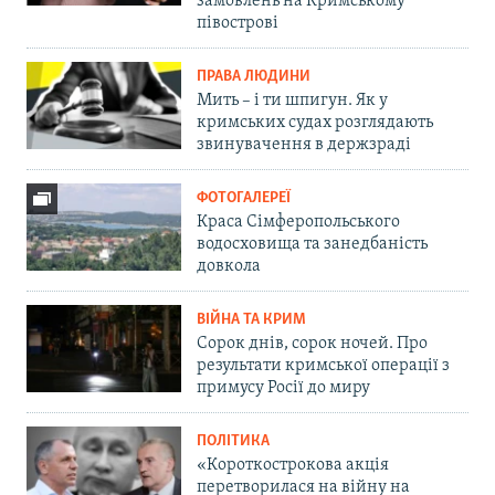
замовлень на Кримському
півострові
ПРАВА ЛЮДИНИ
Мить – і ти шпигун. Як у
кримських судах розглядають
звинувачення в держзраді
ФОТОГАЛЕРЕЇ
Краса Сімферопольського
водосховища та занедбаність
довкола
ВІЙНА ТА КРИМ
Сорок днів, сорок ночей. Про
результати кримської операції з
примусу Росії до миру
ПОЛІТИКА
«Короткострокова акція
перетворилася на війну на