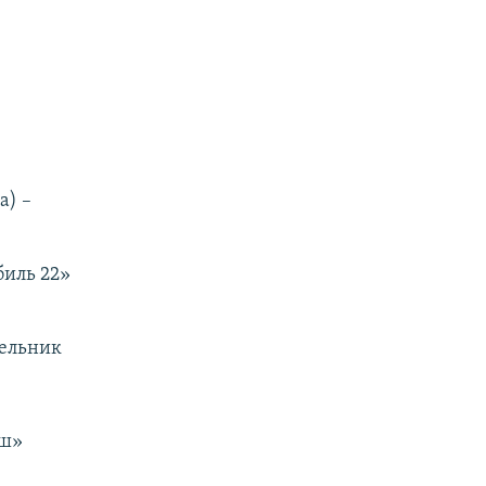
а) –
иль 22»
Мельник
уш»