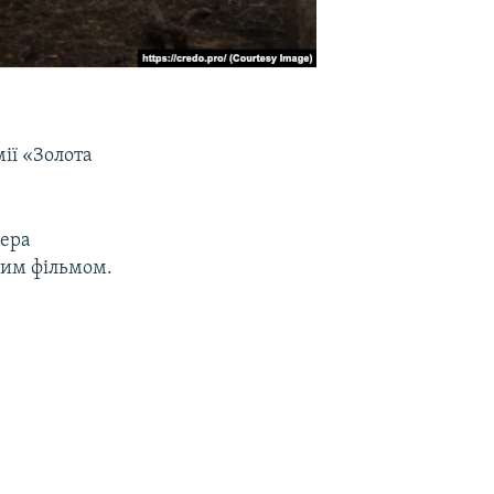
ії «Золота
сера
ним фільмом.