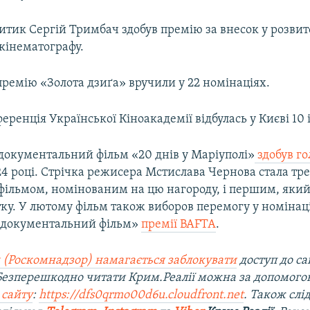
итик Сергій Тримбач здобув премію за внесок у розвит
кінематографу.
ремію «Золота дзиґа» вручили у 22 номінаціях.
ренція Української Кіноакадемії відбулась у Києві 10 і
документальний фільм «20 днів у Маріуполі»
здобув г
24 році. Стрічка режисера Мстислава Чернова стала тр
фільмом, номінованим на цю нагороду, і першим, який
тку. У лютому фільм також виборов перемогу у номінаці
документальний фільм»
премії BAFTA
.
 (Роскомнадзор) намагається заблокувати
доступ до са
 Безперешкодно читати Крим.Реалії можна за допомог
 сайту
:
https://dfs0qrmo00d6u.cloudfront.net
. Також слі