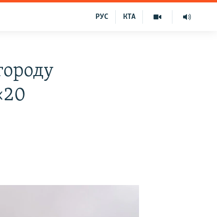
РУС
КТА
городу
«20