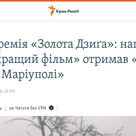
ремія «Золота Дзиґа»: на
ращий фільм» отримав 
у Маріуполі»
, 13:09
ь
Читати без VPN