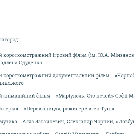
нагород:
короткометражний ігровий фільм (ім. Ю.А. Мінзянов
ладлена Одуденка
 короткометражний документальний фільм – «Чорноб
динського
анімаційний фільм – «Маріуполь. Сто ночей» Софії 
серіал – «Перевізниця», режисер Євген Тунік
музика – Алла Загайкевич, Олександр Чорний, «Довб