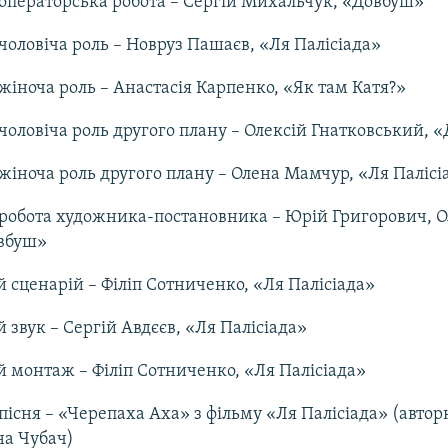
ператорська робота – Сергій Михальчук, «Довбуш»
оловіча роль – Новруз Пашаєв, «Ля Палісіада»
іноча роль – Анастасія Карпенко, «Як там Катя?»
оловіча роль другого плану – Олексій Гнатковський, 
іноча роль другого плану – Олена Мамчур, «Ля Палісі
робота художника-постановника – Юрій Григорович, 
овбуш»
сценарій – Філіп Сотниченко, «Ля Палісіада»
звук – Сергій Авдєєв, «Ля Палісіада»
монтаж – Філіп Сотниченко, «Ля Палісіада»
існя – «Черепаха Аха» з фільму «Ля Палісіада» (авто
на Чубач)