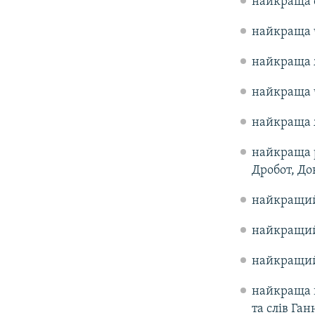
найкраща о
найкраща ч
найкраща ж
найкраща ч
найкраща ж
найкраща 
Дробот, Д
найкращий 
найкращий 
найкращий 
найкраща п
та слів Ган