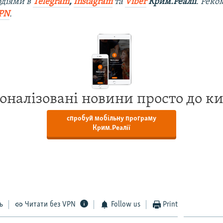
одіями в
Telegram
,
Instagram
та
Viber
Крим.Реалії
. Рек
PN
.
оналізовані новини просто до к
спробуй мобільну програму
Крим.Реалії
ь
Читати без VPN
Follow us
Print