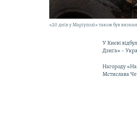
«20 днів у Маріуполі» також був виз
У Києві відбу
Дзиґа» – Укр
Нагороду «На
Мстислава Че