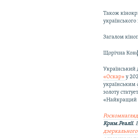
Також кінокр
українського 
Загалом кіноп
Щорічна Конфе
Український 
«Оскар»
у 20
українським 
золоту статуе
«Найкращий 
Роскомнагляд
Крим.Реалії
.
дзеркального