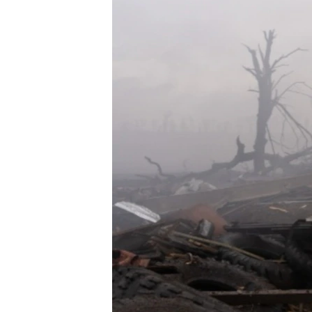
ВІДЕОУРОКИ «ELIFBE»
СВІДЧЕННЯ ОКУПАЦІЇ
УКРАЇНСЬКА ПРОБЛЕМА КРИМУ
ІНФОГРАФІКА