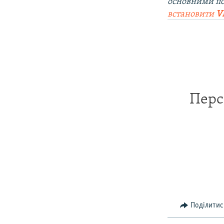
основними п
встановити
V
Перс
Поділитис