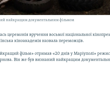
наний найкращим документальним фільмом
лась церемонія вручення восьмої національної кінопрем
аїнська кіноакадемія назвала переможців.
йкращий фільм» отримав «20 днів у Маріуполі» режи
рнова. Він же був визнаний найкращим документаль