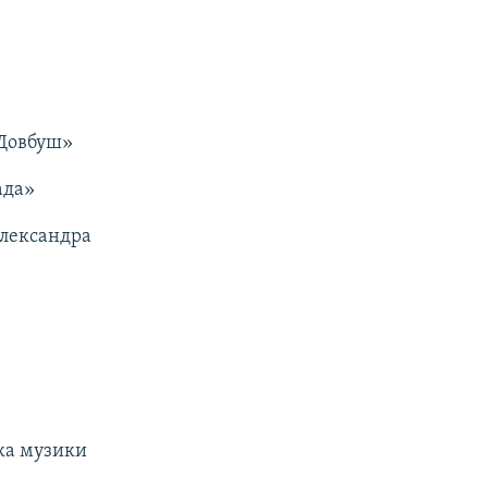
«Довбуш»
ада»
Олександра
рка музики