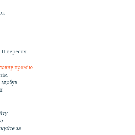
ок
 11 вересня.
оловну премію
етім
 здобув
ї
йту
ою
дкуйте за