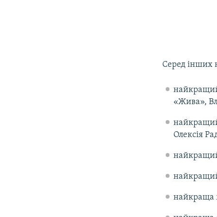
Серед інших 
найкращий 
«Жива», В
найкращий
Олексія Ра
найкращий 
найкращий 
найкраща 