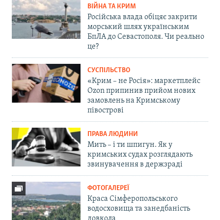
ВІЙНА ТА КРИМ
Російська влада обіцяє закрити
морський шлях українським
БпЛА до Севастополя. Чи реально
це?
СУСПІЛЬСТВО
«Крим – не Росія»: маркетплейс
Ozon припинив прийом нових
замовлень на Кримському
півострові
ПРАВА ЛЮДИНИ
Мить – і ти шпигун. Як у
кримських судах розглядають
звинувачення в держзраді
ФОТОГАЛЕРЕЇ
Краса Сімферопольського
водосховища та занедбаність
довкола