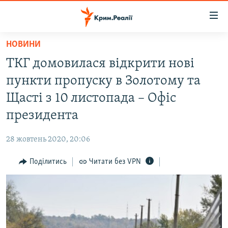
Доступність
посилання
Перейти
НОВИНИ
до
НОВИНИ
ТКГ домовилася відкрити нові
основного
ВОДА.КРИМ
матеріалу
пункти пропуску в Золотому та
ВІДЕО ТА ФОТО
Перейти
Щасті з 10 листопада – Офіс
до
ПОЛІТИКА
президента
основної
БЛОГИ
навігації
28 жовтень 2020, 20:06
Перейти
ПОГЛЯД
до
Поділитись
Читати без VPN
ІНТЕРВ'Ю
пошуку
ВСЕ ЗА ДЕНЬ
СПЕЦПРОЕКТИ
ЯК ОБІЙТИ БЛОКУВАННЯ
ДЕПОРТАЦІЯ