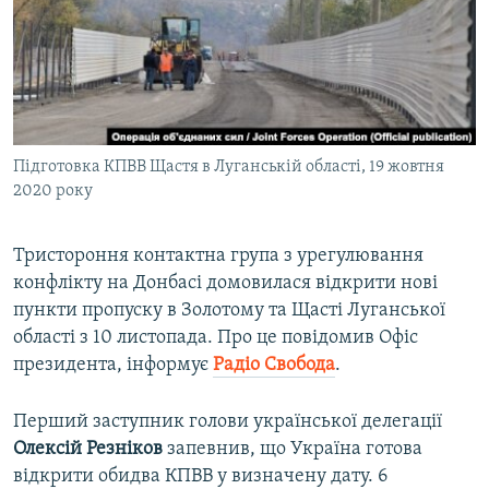
ВІДЕОУРОКИ «ELIFBE»
Русский
СВІДЧЕННЯ ОКУПАЦІЇ
Qırımtatar
УКРАЇНСЬКА ПРОБЛЕМА КРИМУ
ДОЛУЧАЙСЯ!
ІНФОГРАФІКА
Підготовка КПВВ Щастя в Луганській області, 19 жовтня
2020 року
Усі сайти RFE/RL
Тристороння контактна група з урегулювання
конфлікту на Донбасі домовилася відкрити нові
пункти пропуску в Золотому та Щасті Луганської
області з 10 листопада. Про це повідомив Офіс
президента, інформує
Радіо Свобода
.
Перший заступник голови української делегації
Олексій Резніков
запевнив, що Україна готова
відкрити обидва КПВВ у визначену дату. 6