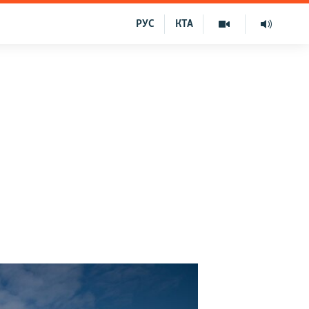
РУС
КТА