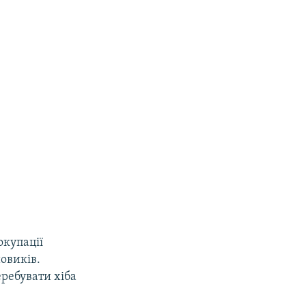
окупації
овиків.
еребувати хіба