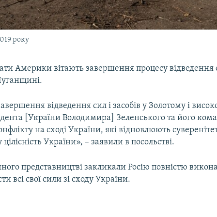
2019 року
ати Америки вітають завершення процесу відведення си
Луганщині.
авершення відведення сил і засобів у Золотому і висо
идента [України Володимира] Зеленського та його кома
онфлікту на сході України, які відновлюють суверенітет
 цілісність України», – заявили в посольстві.
ного представництві закликали Росію повністю викон
ти всі свої сили зі сходу України.