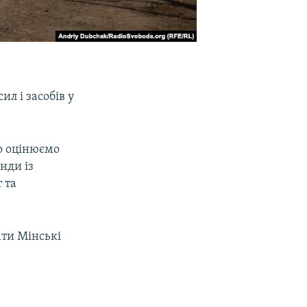
л і засобів у
ко оцінюємо
нди із
 та
ати Мінські