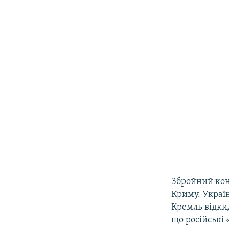
Збройний конф
Криму. Україн
Кремль відкид
що російські 