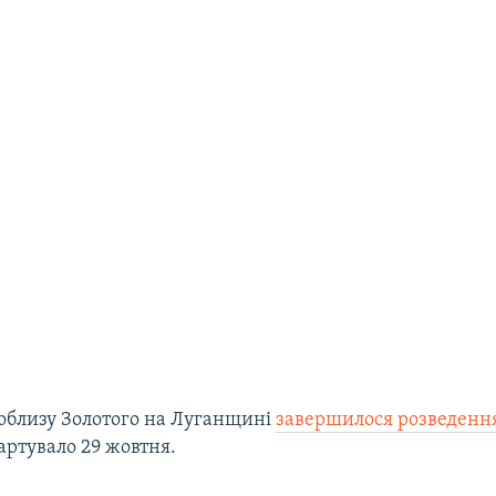
поблизу Золотого на Луганщині
завершилося розведення
тартувало 29 жовтня.