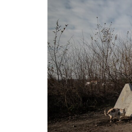
ВІДЕОУРОКИ «ELIFBE»
СВІДЧЕННЯ ОКУПАЦІЇ
УКРАЇНСЬКА ПРОБЛЕМА КРИМУ
ІНФОГРАФІКА