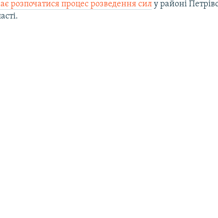
ає розпочатися процес розведення сил
у районі Петрів
асті.