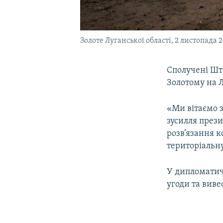
Золоте Луганської області, 2 листопада 
Сполучені Шт
Золотому на 
«Ми вітаємо з
зусилля през
розв’язання к
територіальну
У дипломатич
угоди та вивес