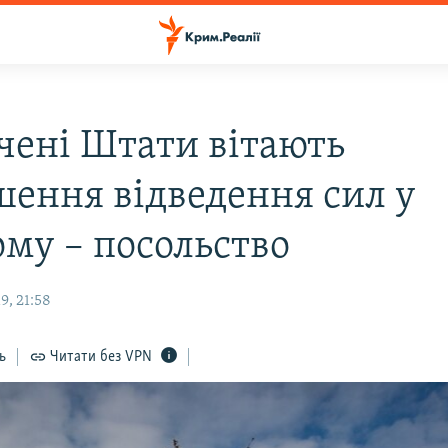
чені Штати вітають
шення відведення сил у
ому – посольство
9, 21:58
ь
Читати без VPN