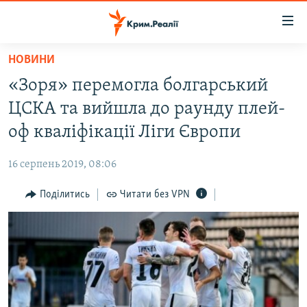
Доступність
посилання
Перейти
НОВИНИ
до
НОВИНИ
«Зоря» перемогла болгарський
основного
ВОДА.КРИМ
матеріалу
ЦСКА та вийшла до раунду плей-
ВІДЕО ТА ФОТО
Перейти
оф кваліфікації Ліги Європи
до
ПОЛІТИКА
основної
16 серпень 2019, 08:06
БЛОГИ
навігації
Перейти
Поділитись
Читати без VPN
ПОГЛЯД
до
ІНТЕРВ'Ю
пошуку
ВСЕ ЗА ДЕНЬ
СПЕЦПРОЕКТИ
ЯК ОБІЙТИ БЛОКУВАННЯ
ДЕПОРТАЦІЯ