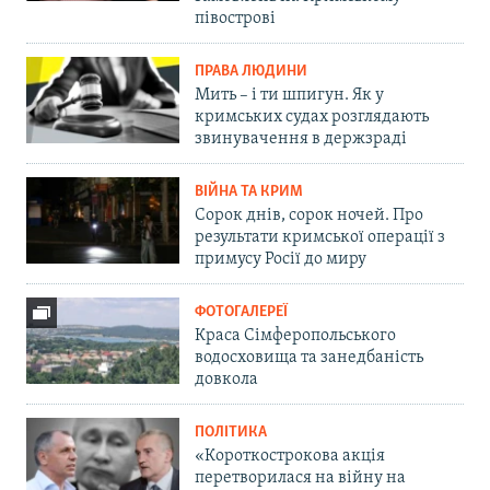
півострові
ПРАВА ЛЮДИНИ
Мить – і ти шпигун. Як у
кримських судах розглядають
звинувачення в держзраді
ВІЙНА ТА КРИМ
Сорок днів, сорок ночей. Про
результати кримської операції з
примусу Росії до миру
ФОТОГАЛЕРЕЇ
Краса Сімферопольського
водосховища та занедбаність
довкола
ПОЛІТИКА
«Короткострокова акція
перетворилася на війну на