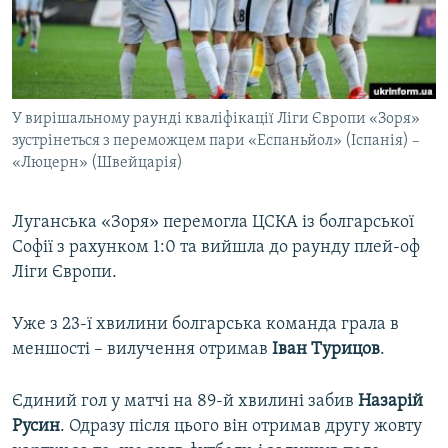
ВІДЕОУРОКИ «ELIFBE»
Русский
СВІДЧЕННЯ ОКУПАЦІЇ
Qırımtatar
УКРАЇНСЬКА ПРОБЛЕМА КРИМУ
У вирішальному раунді кваліфікації Ліги Європи «Зоря»
ДОЛУЧАЙСЯ!
ІНФОГРАФІКА
зустрінеться з переможцем пари «Еспаньйол» (Іспанія) –
«Люцерн» (Швейцарія)
Усі сайти RFE/RL
Луганська «Зоря» перемогла ЦСКА із болгарської
Софії з рахунком 1:0 та вийшла до раунду плей-оф
Ліги Європи.
Уже з 23-ї хвилини болгарська команда грала в
меншості – вилучення отримав
Іван Турицов
.
Єдиний гол у матчі на 89-й хвилині забив
Назарій
Русин
. Одразу після цього він отримав другу жовту