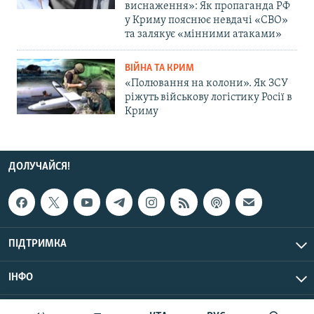
виснаження»: Як пропаганда РФ
у Криму пояснює невдачі «СВО»
та залякує «мінними атаками»
ВІЙНА ТА КРИМ
«Полювання на колони». Як ЗСУ
ріжуть військову логістику Росії в
Криму
ДОЛУЧАЙСЯ!
ПІДТРИМКА
ІНФО