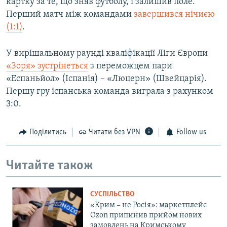
картку за те, що зняв футболу, і залишив поле.
Перший матч між командами
завершився нічиєю
(1:1)
.
У вирішальному раунді кваліфікації Ліги Європи
«Зоря» зустрінеться
з переможцем пари
«Еспаньйол» (Іспанія) – «Люцерн» (Швейцарія).
Першу гру іспанська команда виграла з рахунком
3:0.
Поділитись
Читати без VPN
Follow us
Читайте також
СУСПІЛЬСТВО
«Крим – не Росія»: маркетплейс
Ozon припинив прийом нових
замовлень на Кримському