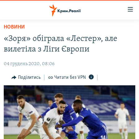
Доступність
посилання
Перейти
НОВИНИ
до
НОВИНИ
«Зоря» обіграла «Лестер», але
основного
ВОДА.КРИМ
матеріалу
вилетіла з Ліги Європи
ВІДЕО ТА ФОТО
Перейти
до
04 грудень 2020, 08:06
ПОЛІТИКА
основної
БЛОГИ
Поділитись
Читати без VPN
навігації
Перейти
ПОГЛЯД
до
ІНТЕРВ'Ю
пошуку
ВСЕ ЗА ДЕНЬ
СПЕЦПРОЕКТИ
ЯК ОБІЙТИ БЛОКУВАННЯ
ДЕПОРТАЦІЯ