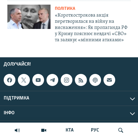
ПОЛІТИКА
«Короткострокова акція
перетворилася на війну на
виснаження»: Як пропаганда РФ
у Криму пояснює невдачі «СВО»
та залякує «мінними атаками»
ДОЛУЧАЙСЯ!
ПІДТРИМКА
ІНФО
© Крим.Реалії, 2026 | Усі права застережено.
КТА
РУС