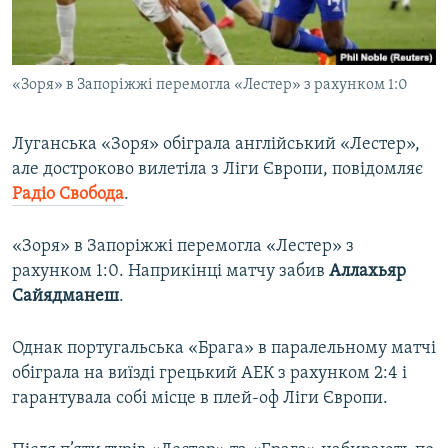
ВІДЕОУРОКИ «ELIFBE»
Русский
СВІДЧЕННЯ ОКУПАЦІЇ
Qırımtatar
«Зоря» в Запоріжжі перемогла «Лестер» з рахунком 1:0
УКРАЇНСЬКА ПРОБЛЕМА КРИМУ
ДОЛУЧАЙСЯ!
ІНФОГРАФІКА
Луганська «Зоря» обіграла англійський «Лестер»,
але достроково вилетіла з Ліги Європи, повідомляє
Радіо Свобода
.
Усі сайти RFE/RL
«Зоря» в Запоріжжі перемогла «Лестер» з
рахунком 1:0. Наприкінці матчу забив
Аллахьяр
Сайядманеш
.
Однак португальська «Брага» в паралельному матчі
обіграла на виїзді грецький АЕК з рахунком 2:4 і
гарантувала собі місце в плей-оф Ліги Європи.