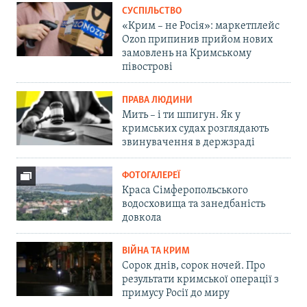
СУСПІЛЬСТВО
«Крим – не Росія»: маркетплейс
Ozon припинив прийом нових
замовлень на Кримському
півострові
ПРАВА ЛЮДИНИ
Мить – і ти шпигун. Як у
кримських судах розглядають
звинувачення в держзраді
ФОТОГАЛЕРЕЇ
Краса Сімферопольського
водосховища та занедбаність
довкола
ВІЙНА ТА КРИМ
Сорок днів, сорок ночей. Про
результати кримської операції з
примусу Росії до миру