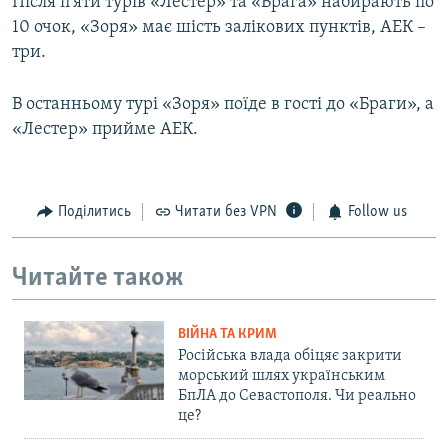
Після п’яти турів «Лестер» та «Брага» набирають по
10 очок, «Зоря» має шість залікових пунктів, АЕК –
три.
В останньому турі «Зоря» поїде в гості до «Браги», а
«Лестер» прийме АЕК.
Поділитись
Читати без VPN
Follow us
Читайте також
ВІЙНА ТА КРИМ
Російська влада обіцяє закрити
морський шлях українським
БпЛА до Севастополя. Чи реально
це?