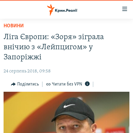
Доступність
посилання
Перейти
НОВИНИ
до
НОВИНИ
Ліга Європи: «Зоря» зіграла
основного
ВОДА.КРИМ
матеріалу
внічию з «Лейпцигом» у
ВІДЕО ТА ФОТО
Перейти
Запоріжжі
до
ПОЛІТИКА
основної
24 серпень 2018, 09:58
БЛОГИ
навігації
Перейти
Поділитись
Читати без VPN
ПОГЛЯД
до
ІНТЕРВ'Ю
пошуку
ВСЕ ЗА ДЕНЬ
СПЕЦПРОЕКТИ
ЯК ОБІЙТИ БЛОКУВАННЯ
ДЕПОРТАЦІЯ