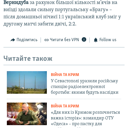
Вернидуба
за рахунок більшої кількості м’ячів на
виїзді здолали сильну португальську «Брагу» –
після домашньої нічиєї 1:1 український клуб зміг у
другому матчі забити двічі, 2:2.
Поділитись
Читати без VPN
Follow us
Читайте також
ВІЙНА ТА КРИМ
У Севастополі уразили російську
станцію радіоелектронної
боротьби: якими будуть наслідки
ВІЙНА ТА КРИМ
«Для них із Кримом розпочнеться
важка історія»: командир ОТУ
«Одеса» – про пастку для