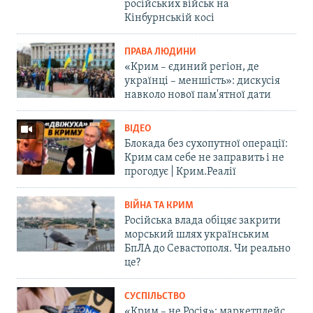
російських військ на
Кінбурнській косі
ПРАВА ЛЮДИНИ
«Крим – єдиний регіон, де
українці – меншість»: дискусія
навколо нової пам'ятної дати
ВІДЕО
Блокада без сухопутної операції:
Крим сам себе не заправить і не
прогодує | Крим.Реалії
ВІЙНА ТА КРИМ
Російська влада обіцяє закрити
морський шлях українським
БпЛА до Севастополя. Чи реально
це?
СУСПІЛЬСТВО
«Крим – не Росія»: маркетплейс