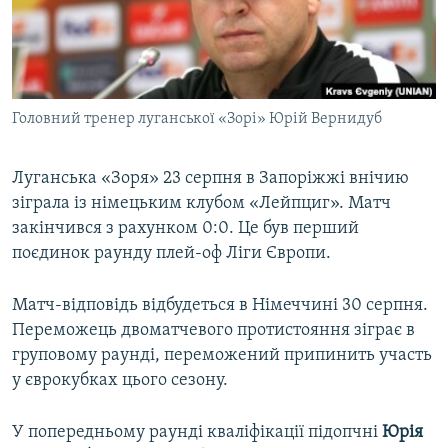
ВІДЕОУРОКИ «ELIFBE»
Русский
СВІДЧЕННЯ ОКУПАЦІЇ
Qırımtatar
УКРАЇНСЬКА ПРОБЛЕМА КРИМУ
Головний тренер луганської «Зорі» Юрій Вернидуб
ДОЛУЧАЙСЯ!
ІНФОГРАФІКА
Луганська «Зоря» 23 серпня в Запоріжжі внічию
зіграла із німецьким клубом «Лейпциг». Матч
Усі сайти RFE/RL
закінчився з рахунком 0:0. Це був перший
поєдинок раунду плей-оф Ліги Європи.
Матч-відповідь відбудеться в Німеччині 30 серпня.
Переможець двоматчевого протистояння зіграє в
груповому раунді, переможений припинить участь
у єврокубках цього сезону.
У попередньому раунді кваліфікації підопчні
Юрія