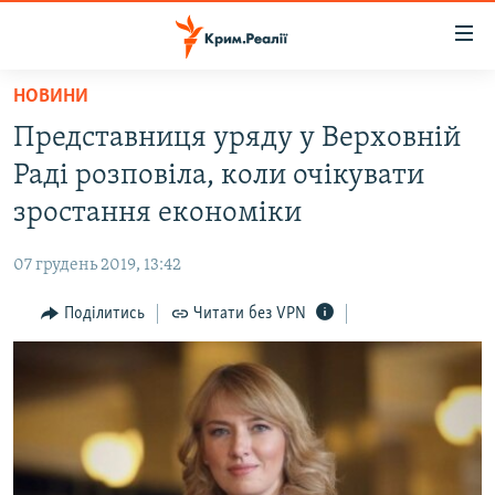
Доступність
посилання
Перейти
НОВИНИ
до
НОВИНИ
Представниця уряду у Верховній
основного
ВОДА.КРИМ
матеріалу
Раді розповіла, коли очікувати
ВІДЕО ТА ФОТО
Перейти
зростання економіки
до
ПОЛІТИКА
основної
07 грудень 2019, 13:42
БЛОГИ
навігації
Перейти
Поділитись
Читати без VPN
ПОГЛЯД
до
ІНТЕРВ'Ю
пошуку
ВСЕ ЗА ДЕНЬ
СПЕЦПРОЕКТИ
ЯК ОБІЙТИ БЛОКУВАННЯ
ДЕПОРТАЦІЯ