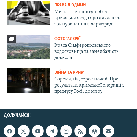
ПРАВА ЛЮДИНИ
Мить – і ти шпигун. Як у
кримських судах розглядають
звинувачення в держзраді
ФОТОГАЛЕРЕЇ
Краса Сімферопольського
водосховища та занедбаність
довкола
ВІЙНА ТА КРИМ
Сорок днів, сорок ночей. Про
результати кримської операції з
примусу Росії до миру
ДОЛУЧАЙСЯ!