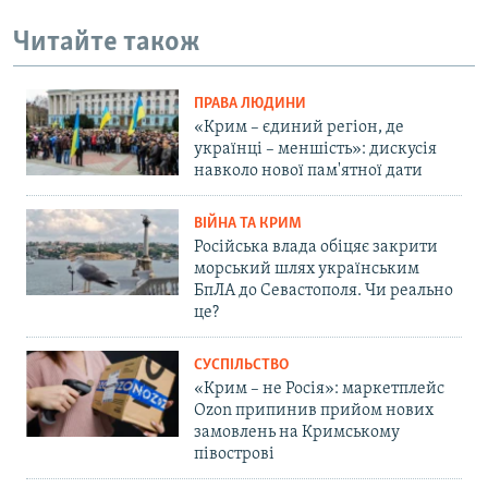
Читайте також
ПРАВА ЛЮДИНИ
«Крим – єдиний регіон, де
українці – меншість»: дискусія
навколо нової пам'ятної дати
ВІЙНА ТА КРИМ
Російська влада обіцяє закрити
морський шлях українським
БпЛА до Севастополя. Чи реально
це?
СУСПІЛЬСТВО
«Крим – не Росія»: маркетплейс
Ozon припинив прийом нових
замовлень на Кримському
півострові