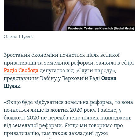
ВІДЕОУРОКИ «ELIFBE»
Русский
СВІДЧЕННЯ ОКУПАЦІЇ
Qırımtatar
УКРАЇНСЬКА ПРОБЛЕМА КРИМУ
Олена Шуляк
ДОЛУЧАЙСЯ!
ІНФОГРАФІКА
Зростання економіки почнеться після великої
приватизації та земельної реформи, заявила в ефірі
Усі сайти RFE/RL
Радіо Свобода
депутатка від «Слуги народу»,
представниця Кабіну у Верховній Раді
Олена
Шуляк
.
«Якщо буде відбуватися земельна реформа, то вона
почнеться лише із жовтня 2020 року. І звісно, у
бюджеті-2020 не передбачено ніяких надходжень
від земельної реформи. Якщо ми говоримо про
приватизацію, там також закладені дуже