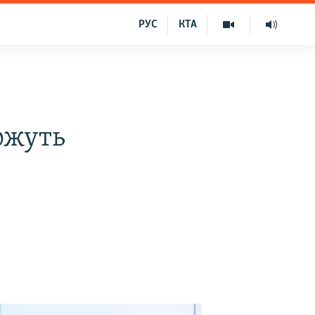
РУС
КТА
ожуть