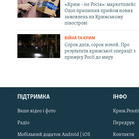
«Крим – не Росія»: маркетплейс
Ozon припинив прийом нових
замовлень на Кримському
півострові
ВІЙНА ТА КРИМ
Сорок днів, сорок ночей. Про
результати кримської операції з
примусу Росії до миру
Русский
ПІДТРИМКА
ІНФО
Qırımtatar
Ваше відео і фото
Крим.Реалії
ДОЛУЧАЙСЯ!
Радіо
Передрук
Мобільний додаток Android | iOS
Контакти