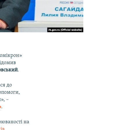
«омікрон»
відомив
овський
.
ся до
опомоги,
», –
»
.
рюваності на
ів
.