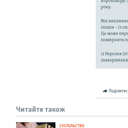
Коронавірус 
року.
Він викликає
інших – із с
Це може пере
помирають пе
11 березня 2
захворювання
Поділитис
Читайте також
СУСПІЛЬСТВО