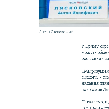
Антон Лясковський
У Криму чере
можуть обмеж
російський з
«Ми розумієм
гіршого. У т
надання план
повідомив Ляс
Нагадаємо, щ
COVID-19 – ст