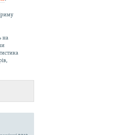
Криму
ь на
ми
тистика
ів,