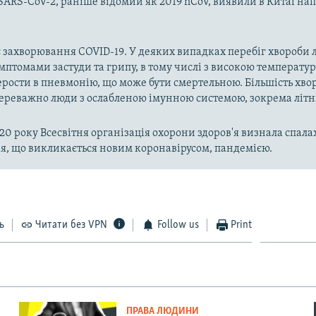
SARS-CoV-2, раніше відомий як 2019 nCoV, виявили в Китаї на
 захворювання COVID-19. У деяких випадках перебіг хвороби л
имптомами застуди та грипу, в тому числі з високою температу
рости в пневмонію, що може бути смертельною. Більшість хво
реважно люди з ослабленою імунною системою, зокрема літн
020 року Всесвітня організація охорони здоров'я визнала спала
, що викликається новим коронавірусом, пандемією.
ь
Читати без VPN
Follow us
Print
ПРАВА ЛЮДИНИ