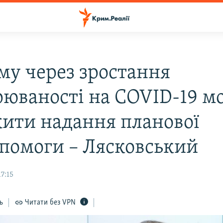
му через зростання
рюваності на COVID-19 м
ити надання планової
помоги – Лясковський
17:15
ь
Читати без VPN