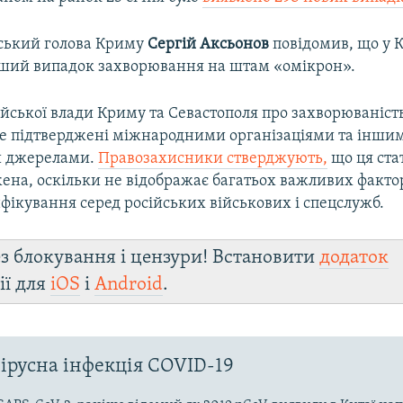
йський голова Криму
Сергій Аксьонов
повідомив, що у 
ший випадок захворювання на штам «омікрон».
ійської влади Криму та Севастополя про захворюваніст
не підтверджені міжнародними організаціями та інши
 джерелами.
Правозахисники стверджують,
що ця ста
ена, оскільки не відображає багатьох важливих фактор
фікування серед російських військових і спецслужб.
з блокування і цензури! Встановити
додаток
ії для
iOS
і
Android
.
ірусна інфекція COVID-19