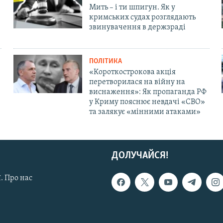
Мить – і ти шпигун. Як у
кримських судах розглядають
звинувачення в держзраді
ПОЛІТИКА
«Короткострокова акція
перетворилася на війну на
виснаження»: Як пропаганда РФ
у Криму пояснює невдачі «СВО»
та залякує «мінними атаками»
ДОЛУЧАЙСЯ!
. Про нас