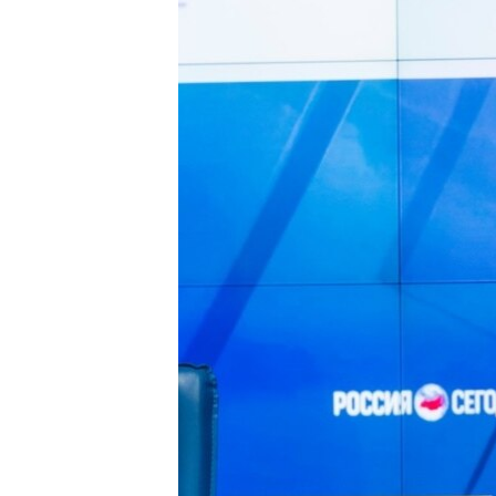
ВІДЕОУРОКИ «ELIFBE»
СВІДЧЕННЯ ОКУПАЦІЇ
УКРАЇНСЬКА ПРОБЛЕМА КРИМУ
ІНФОГРАФІКА