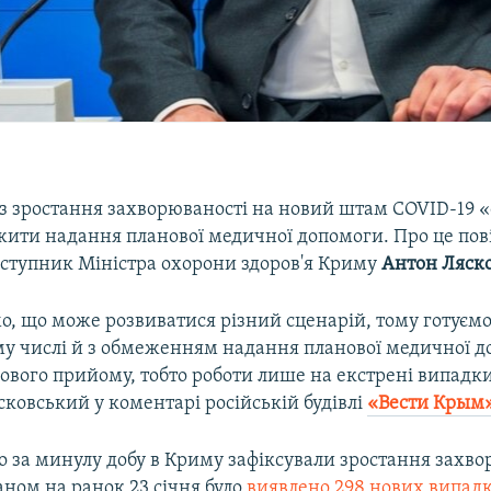
з зростання захворюваності на новий штам COVID-19 
ити надання планової медичної допомоги. Про це по
аступник Міністра охорони здоров'я Криму
Антон Ляск
о, що може розвиватися різний сценарій, тому готуємо
ому числі й з обмеженням надання планової медичної д
ового прийому, тобто роботи лише на екстрені випадки
ковський у коментарі російській будівлі
«Вести Крым
о за минулу добу в Криму зафіксували зростання захво
аном на ранок 23 січня було
виявлено 298 нових випадк