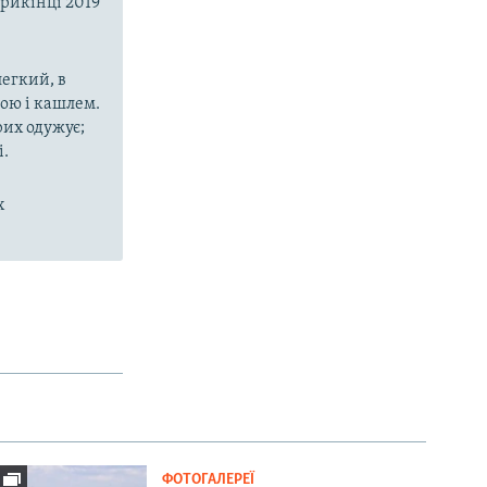
прикінці 2019
егкий, в
рою і кашлем.
рих одужує;
і.
х
ФОТОГАЛЕРЕЇ