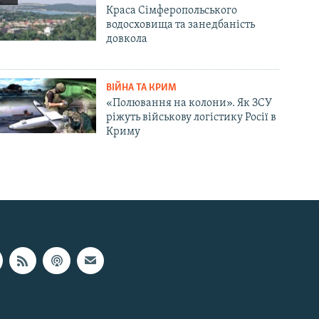
Краса Сімферопольського
водосховища та занедбаність
довкола
ВІЙНА ТА КРИМ
«Полювання на колони». Як ЗСУ
ріжуть військову логістику Росії в
Криму