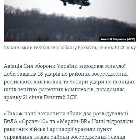
ВІДЕОУРОКИ «ELIFBE»
Русский
СВІДЧЕННЯ ОКУПАЦІЇ
Qırımtatar
УКРАЇНСЬКА ПРОБЛЕМА КРИМУ
ДОЛУЧАЙСЯ!
ІНФОГРАФІКА
Український гелікоптер поблизу Бахмута, січень 2023 року
Авіація Сил оборони України впродовж минулої
Усі сайти RFE/RL
доби завдала 18 ударів по районах зосередження
російських військових та чотири удари по позиціях
їхніх зенітно-ракетних комплексів, повідомляє
зранку 21 січня Генштаб ЗСУ.
«Також наші захисники збили два розвідувальні
БпЛА «Орлан-10» та «Мерлін-ВР.» Наші підрозділи
ракетних військ і артилерії уразили пункт
управління та два райони зосередження і склад