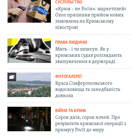
СУСПІЛЬСТВО
«Крим – не Росія»: маркетплейс
Ozon припинив прийом нових
замовлень на Кримському
півострові
ПРАВА ЛЮДИНИ
Мить – і ти шпигун. Як у
кримських судах розглядають
звинувачення в держзраді
ФОТОГАЛЕРЕЇ
Краса Сімферопольського
водосховища та занедбаність
довкола
ВІЙНА ТА КРИМ
Сорок днів, сорок ночей. Про
результати кримської операції з
примусу Росії до миру