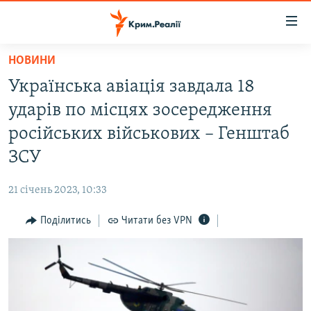
Доступність
посилання
Перейти
НОВИНИ
до
НОВИНИ
Українська авіація завдала 18
основного
ВОДА.КРИМ
матеріалу
ударів по місцях зосередження
ВІДЕО ТА ФОТО
Перейти
російських військових – Генштаб
до
ПОЛІТИКА
ЗСУ
основної
БЛОГИ
навігації
21 січень 2023, 10:33
Перейти
ПОГЛЯД
до
Поділитись
Читати без VPN
ІНТЕРВ'Ю
пошуку
ВСЕ ЗА ДЕНЬ
СПЕЦПРОЕКТИ
ЯК ОБІЙТИ БЛОКУВАННЯ
ДЕПОРТАЦІЯ