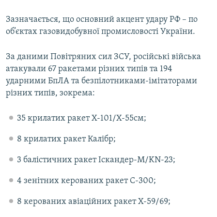
Зазначається, що основний акцент удару РФ – по
об’єктах газовидобувної промисловості України.
За даними Повітряних сил ЗСУ, російські війська
атакували 67 ракетами різних типів та 194
ударними БпЛА та безпілотниками-імітаторами
різних типів, зокрема:
35 крилатих ракет Х-101/Х-55см;
8 крилатих ракет Калібр;
3 балістичних ракет Іскандер-М/KN-23;
4 зенітних керованих ракет С-300;
8 керованих авіаційних ракет Х-59/69;