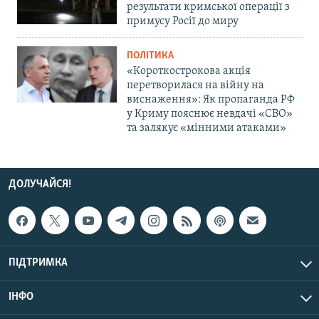
результати кримської операції з
примусу Росії до миру
ПОЛІТИКА
«Короткострокова акція
перетворилася на війну на
виснаження»: Як пропаганда РФ
у Криму пояснює невдачі «СВО»
та залякує «мінними атаками»
ДОЛУЧАЙСЯ!
ПІДТРИМКА
ІНФО