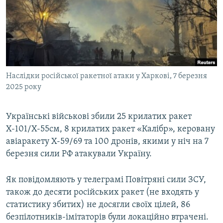
ВІДЕОУРОКИ «ELIFBE»
Русский
СВІДЧЕННЯ ОКУПАЦІЇ
Qırımtatar
УКРАЇНСЬКА ПРОБЛЕМА КРИМУ
ДОЛУЧАЙСЯ!
ІНФОГРАФІКА
Наслідки російської ракетної атаки у Харкові, 7 березня
2025 року
Усі сайти RFE/RL
Українські військові збили 25 крилатих ракет
Х-101/Х-55см, 8 крилатих ракет «Калібр», керовану
авіаракету Х-59/69 та 100 дронів, якими у ніч на 7
березня сили РФ атакували Україну.
Як повідомляють у телеграмі Повітряні сили ЗСУ,
також до десяти російських ракет (не входять у
статистику збитих) не досягли своїх цілей, 86
безпілотників-імітаторів були локаційно втрачені.