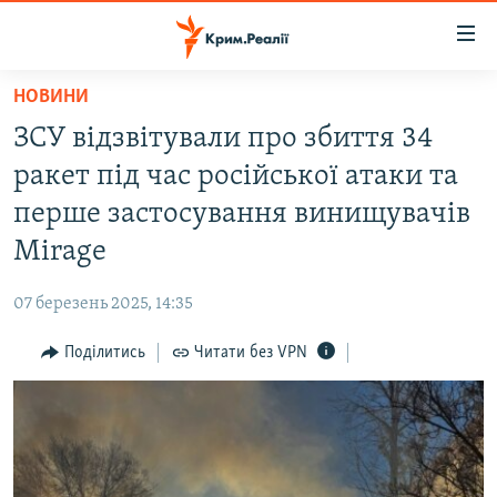
Доступність
посилання
Перейти
НОВИНИ
до
НОВИНИ
ЗСУ відзвітували про збиття 34
основного
ВОДА.КРИМ
матеріалу
ракет під час російської атаки та
ВІДЕО ТА ФОТО
Перейти
перше застосування винищувачів
до
ПОЛІТИКА
Mirage
основної
БЛОГИ
навігації
07 березень 2025, 14:35
Перейти
ПОГЛЯД
до
Поділитись
Читати без VPN
ІНТЕРВ'Ю
пошуку
ВСЕ ЗА ДЕНЬ
СПЕЦПРОЕКТИ
ЯК ОБІЙТИ БЛОКУВАННЯ
ДЕПОРТАЦІЯ