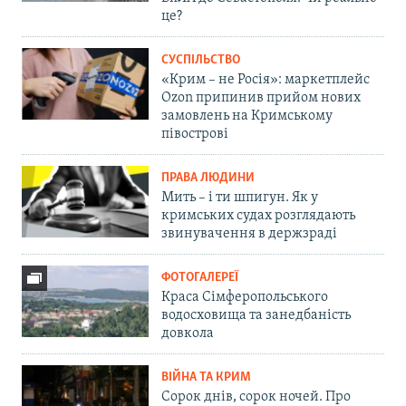
це?
СУСПІЛЬСТВО
«Крим – не Росія»: маркетплейс
Ozon припинив прийом нових
замовлень на Кримському
півострові
ПРАВА ЛЮДИНИ
Мить – і ти шпигун. Як у
кримських судах розглядають
звинувачення в держзраді
ФОТОГАЛЕРЕЇ
Краса Сімферопольського
водосховища та занедбаність
довкола
ВІЙНА ТА КРИМ
Сорок днів, сорок ночей. Про