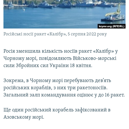
ВІДЕОУРОКИ «ELIFBE»
Русский
СВІДЧЕННЯ ОКУПАЦІЇ
Qırımtatar
УКРАЇНСЬКА ПРОБЛЕМА КРИМУ
Російські носії ракет «Калібр», 5 серпня 2022 року
ДОЛУЧАЙСЯ!
ІНФОГРАФІКА
Росія зменшила кількість носіїв ракет «Калібр» у
Чорному морі, повідомляють Військово-морські
Усі сайти RFE/RL
сили Збройних сил України 18 квітня.
Зокрема, в Чорному морі перебувають дев’ять
російських кораблів, з них три ракетоносіїв.
Загальний залп командування оцінює у до 16 ракет.
Ще один російський корабель зафіксований в
Азовському морі.