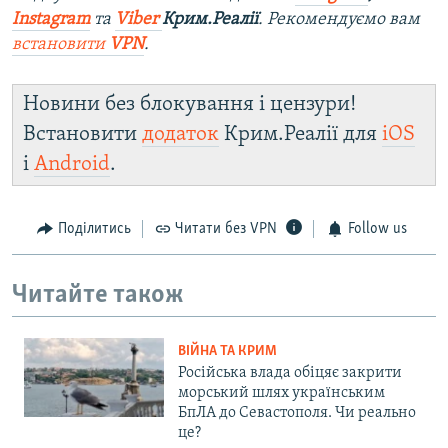
Instagram
та
Viber
Крим.Реалії
. Ре
комендуємо вам
встановити
VPN
.
Новини без блокування і цензури!
Встановити
додаток
Крим.Реалії для
iOS
і
Android
.
Поділитись
Читати без VPN
Follow us
Читайте також
ВІЙНА ТА КРИМ
Російська влада обіцяє закрити
морський шлях українським
БпЛА до Севастополя. Чи реально
це?