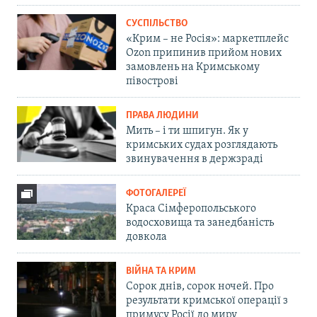
СУСПІЛЬСТВО
«Крим – не Росія»: маркетплейс
Ozon припинив прийом нових
замовлень на Кримському
півострові
ПРАВА ЛЮДИНИ
Мить – і ти шпигун. Як у
кримських судах розглядають
звинувачення в держзраді
ФОТОГАЛЕРЕЇ
Краса Сімферопольського
водосховища та занедбаність
довкола
ВІЙНА ТА КРИМ
Сорок днів, сорок ночей. Про
результати кримської операції з
примусу Росії до миру