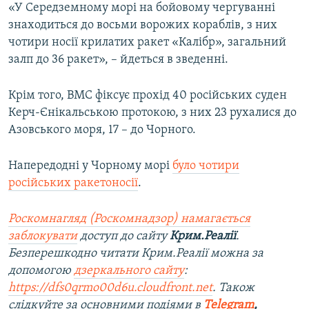
«У Середземному морі на бойовому чергуванні
знаходиться до восьми ворожих кораблів, з них
чотири носії крилатих ракет «Калібр», загальний
залп до 36 ракет», – йдеться в зведенні.
Крім того, ВМС фіксує прохід 40 російських суден
Керч-Єнікальською протокою, з них 23 рухалися до
Азовського моря, 17 – до Чорного.
Напередодні у Чорному морі
було чотири
російських ракетоносії
.
Роскомнагляд (Роскомнадзор) намагається
заблокувати
доступ до сайту
Крим.Реалії
.
Безперешкодно читати Крим.Реалії можна за
допомогою
дзеркального сайту
:
https://dfs0qrmo00d6u.cloudfront.net
. Також
слідкуйте за основними подіями в
Telegram
,