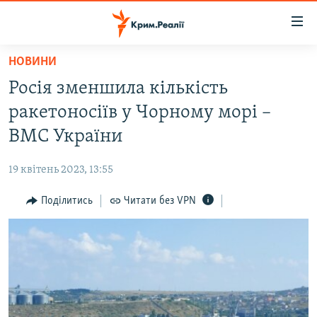
Доступність
посилання
Перейти
НОВИНИ
до
НОВИНИ
Росія зменшила кількість
основного
ВОДА.КРИМ
матеріалу
ракетоносіїв у Чорному морі –
ВІДЕО ТА ФОТО
Перейти
ВМС України
до
ПОЛІТИКА
основної
19 квітень 2023, 13:55
БЛОГИ
навігації
Перейти
Поділитись
Читати без VPN
ПОГЛЯД
до
ІНТЕРВ'Ю
пошуку
ВСЕ ЗА ДЕНЬ
СПЕЦПРОЕКТИ
ЯК ОБІЙТИ БЛОКУВАННЯ
ДЕПОРТАЦІЯ