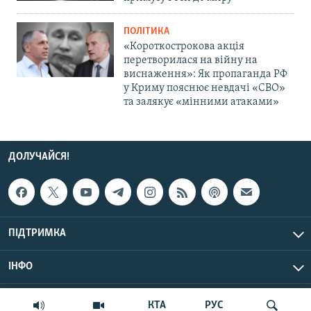
ПОЛІТИКА
«Короткострокова акція
перетворилася на війну на
виснаження»: Як пропаганда РФ
у Криму пояснює невдачі «СВО»
та залякує «мінними атаками»
ДОЛУЧАЙСЯ!
ПІДТРИМКА
ІНФО
© Крим.Реалії, 2026 | Усі права застережено.
КТА
РУС