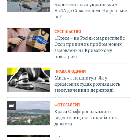
морський шлях українським
БпЛА до Севастополя. Чи реально
це?
СУСПІЛЬСТВО
«Крим – не Росія»: маркетплейс
Ozon припинив прийом нових
замовлень на Кримському
півострові
ПРАВА ЛЮДИНИ
Мить – і ти шпигун. Як у
кримських судах розглядають
звинувачення в держзраді
ФОТОГАЛЕРЕЇ
Краса Сімферопольського
водосховища та занедбаність
довкола