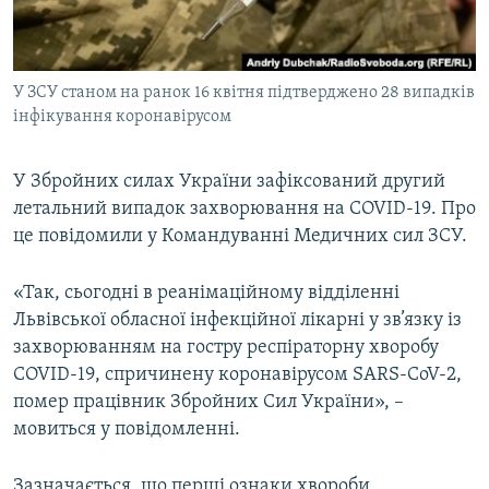
ВІДЕОУРОКИ «ELIFBE»
Русский
СВІДЧЕННЯ ОКУПАЦІЇ
Qırımtatar
У ЗСУ станом на ранок 16 квітня підтверджено 28 випадків
УКРАЇНСЬКА ПРОБЛЕМА КРИМУ
інфікування коронавірусом
ДОЛУЧАЙСЯ!
ІНФОГРАФІКА
У Збройних силах України зафіксований другий
летальний випадок захворювання на COVID-19. Про
це повідомили у Командуванні Медичних сил ЗСУ.
Усі сайти RFE/RL
«Так, сьогодні в реанімаційному відділенні
Львівської обласної інфекційної лікарні у зв’язку із
захворюванням на гостру респіраторну хворобу
COVID-19, спричинену коронавірусом SARS-CoV-2,
помер працівник Збройних Сил України», –
мовиться у повідомленні.
Зазначається, що перші ознаки хвороби,