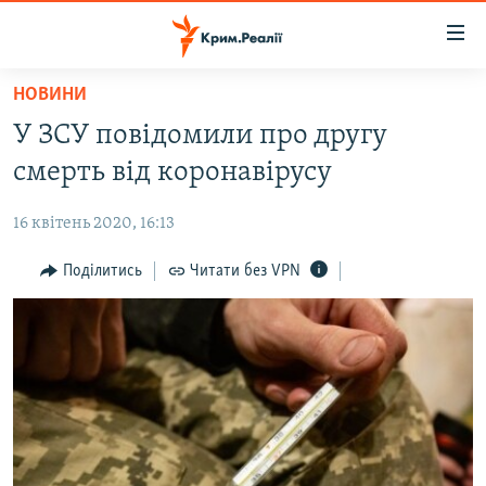
Доступність
посилання
Перейти
НОВИНИ
до
НОВИНИ
У ЗСУ повідомили про другу
основного
ВОДА.КРИМ
матеріалу
смерть від коронавірусу
ВІДЕО ТА ФОТО
Перейти
до
16 квітень 2020, 16:13
ПОЛІТИКА
основної
БЛОГИ
Поділитись
Читати без VPN
навігації
Перейти
ПОГЛЯД
до
ІНТЕРВ'Ю
пошуку
ВСЕ ЗА ДЕНЬ
СПЕЦПРОЕКТИ
ЯК ОБІЙТИ БЛОКУВАННЯ
ДЕПОРТАЦІЯ