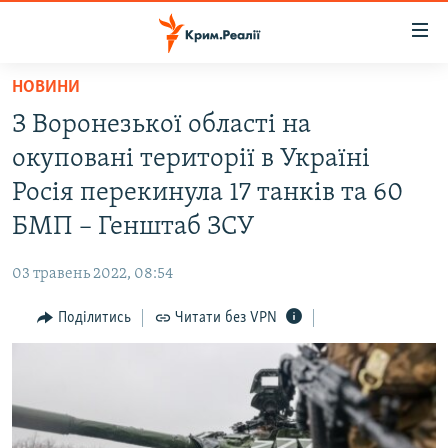
Доступність
посилання
Перейти
НОВИНИ
до
НОВИНИ
З Воронезької області на
основного
ВОДА.КРИМ
матеріалу
окуповані території в Україні
ВІДЕО ТА ФОТО
Перейти
Росія перекинула 17 танків та 60
до
ПОЛІТИКА
БМП – Генштаб ЗСУ
основної
БЛОГИ
навігації
03 травень 2022, 08:54
Перейти
ПОГЛЯД
до
Поділитись
Читати без VPN
ІНТЕРВ'Ю
пошуку
ВСЕ ЗА ДЕНЬ
СПЕЦПРОЕКТИ
ЯК ОБІЙТИ БЛОКУВАННЯ
ДЕПОРТАЦІЯ