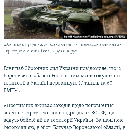
ВІДЕОУРОКИ «ELIFBE»
Русский
СВІДЧЕННЯ ОКУПАЦІЇ
Qırımtatar
УКРАЇНСЬКА ПРОБЛЕМА КРИМУ
ДОЛУЧАЙСЯ!
ІНФОГРАФІКА
«Активно продовжує розвиватися в тимчасово зайнятих
агресором містах і селах рух опору»
Усі сайти RFE/RL
Генштаб Збройних сил України повідомляє, що із
Воронезької області Росії на тимчасово окуповані
території в Україні перекинуто 17 танків та 60
БМП-1.
«Противник вживає заходів щодо поповнення
значних втрат техніки в підрозділах ЗС рФ, що
ведуть бойові дії на території України. За наявною
інформацією, у місті Богучар Воронезької області, у