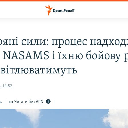
ряні сили: процес надхо
T, NASAMS і їхню бойову 
світлюватимуть
, 14:52
ь
Читати без VPN