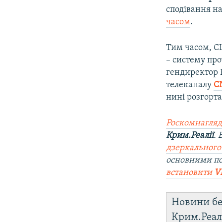
сподівання н
часом
.
Тим часом, С
– систему про
гендиректор R
телеканалу
C
нині розгорта
Роскомнагляд
Крим.Реалії
.
дзеркального
основними п
встановити
V
Новини бе
Крим.Реал