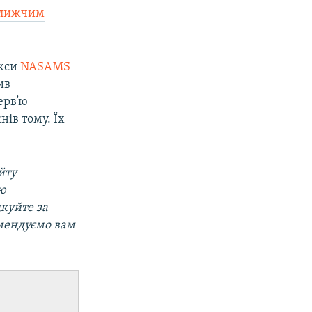
ближчим
екси
NASAMS
ив
ерв’ю
ів тому. Їх
йту
ою
дкуйте за
омендуємо вам