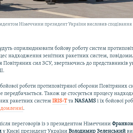
езидентом Німеччини президент України висловив сподівання 
 будуть оприлюднювати бойову роботу систем протипові
оцес надходження зенітних ракетних систем, повідоми
 Повітряних сил ЗСУ, звертаючись до представників у
І.
 бойової роботи протиповітряної оборони Повітряних 
е передбачається. Також це стосується процесу надхо
тних ракетних систем
IRIS-T
та
NASAMS
і їх бойової ро
ідомленні
.
після переговорів із з президентом Німеччини
Франком
м
у Києві президент України
Володимир Зеленський
ви