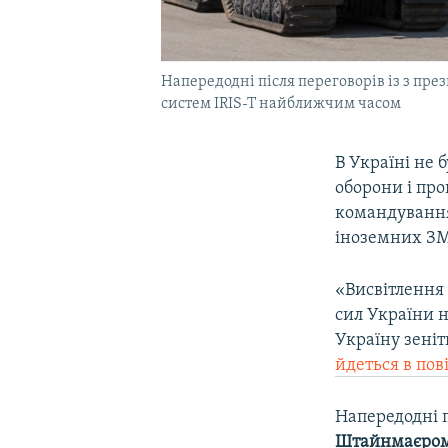
Напередодні після переговорів із з пр
систем IRIS-T найближчим часом
В Україні не
оборони і пр
командування
іноземних ЗМ
«Висвітлення
сил України н
Україну зені
йдеться в пов
Напередодні 
Штайнмаєро