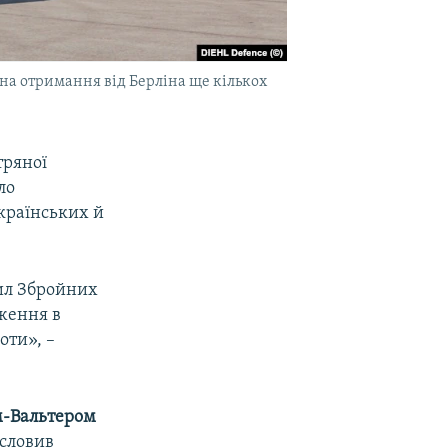
на отримання від Берліна ще кількох
тряної
ло
країнських й
сил Збройних
дження в
боти», –
-Вальтером
словив