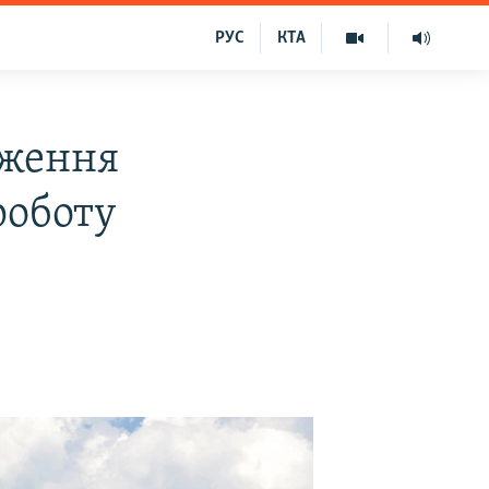
РУС
КТА
дження
роботу