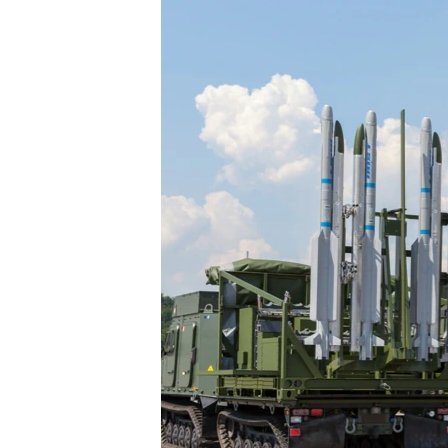
ВІДЕОУРОКИ «ELIFBE»
СВІДЧЕННЯ ОКУПАЦІЇ
УКРАЇНСЬКА ПРОБЛЕМА КРИМУ
ІНФОГРАФІКА