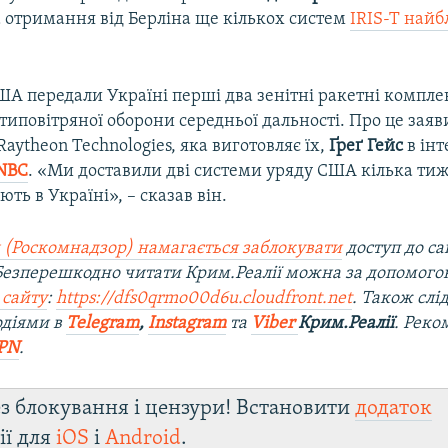
а отримання від Берліна ще кількох систем
IRIS-T най
ША передали Україні перші два зенітні ракетні компл
типовітряної оборони середньої дальності. Про це заяв
aytheon Technologies, яка виготовляє їх,
Ґреґ Гейс
в інт
NBC
. «Ми доставили дві системи уряду США кілька тижн
ють в Україні», – сказав він.
 (Роскомнадзор) намагається заблокувати
доступ до са
 Безперешкодно читати Крим.Реалії можна за допомог
 сайту
:
https://dfs0qrmo00d6u.cloudfront.net
. Також слі
одіями в
Telegram
,
Instagram
та
Viber
Крим.Реалії
. Рек
PN
.
з блокування і цензури! Встановити
додаток
ії для
iOS
і
Android
.