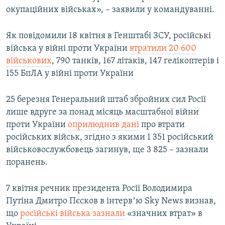
окупаційних військах», – заявили у командуванні.
Як повідомили 18 квітня в Генштабі ЗСУ, російські
війська у війні проти України
втратили 20 600
військових
, 790 танків, 167 літаків, 147 гелікоптерів і
155 БпЛА у війні проти України
25 березня Генеральний штаб збройних сил Росії
лише вдруге за понад місяць масштабної війни
проти України
оприлюднив дані
про втрати
російських військ, згідно з якими 1 351 російський
військовослужбовець загинув, ще 3 825 – зазнали
поранень​.
7 квітня речник президента Росії Володимира
Путіна Дмитро Пєсков в інтервʼю Sky News визнав,
що
російські війська зазнали
«значних втрат» в