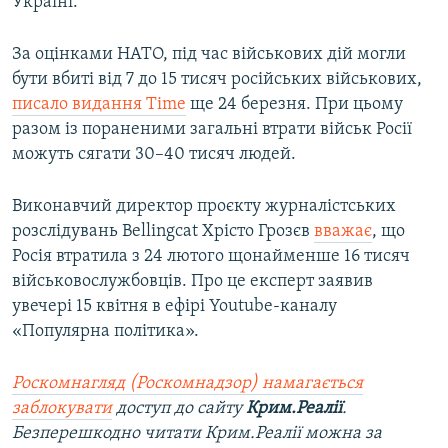
Україні.
За оцінками НАТО, під час військових дій могли
бути вбиті від 7 до 15 тисяч російських військових,
писало видання Time
ще 24 березня. При цьому
разом із пораненими загальні втрати військ Росії
можуть сягати 30–40 тисяч людей.
Виконавчий директор проєкту журналістських
розслідувань Bellingcat Хрісто Грозєв
вважає
, що
Росія втратила з 24 лютого щонайменше 16 тисяч
військовослужбовців. Про це експерт заявив
увечері 15 квітня в ефірі Youtube-каналу
«Популярна політика».
Роскомнагляд (Роскомнадзор) намагається
заблокувати
доступ до сайту
Крим.Реалії
.
Безперешкодно читати Крим.Реалії можна за