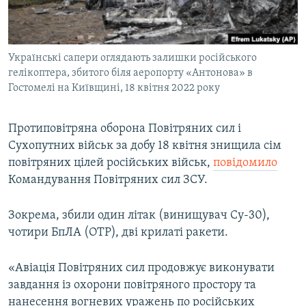
ВІДЕОУРОКИ «ELIFBE»
Русский
СВІДЧЕННЯ ОКУПАЦІЇ
Qırımtatar
Українські сапери оглядають залишки російського
УКРАЇНСЬКА ПРОБЛЕМА КРИМУ
гелікоптера, збитого біля аеропорту «Антонова» в
ДОЛУЧАЙСЯ!
ІНФОГРАФІКА
Гостомелі на Київщині, 18 квітня 2022 року
Протиповітряна оборона Повітряних сил і
Сухопутних військ за добу 18 квітня знищила сім
Усі сайти RFE/RL
повітряних цілей російських військ,
повідомило
Командування Повітряних сил ЗСУ.
Зокрема, збили один літак (винищувач Су-30),
чотири БпЛА (ОТР), дві крилаті ракети.
«Авіація Повітряних сил продовжує виконувати
завдання із охорони повітряного простору та
нанесення вогневих уражень по російських