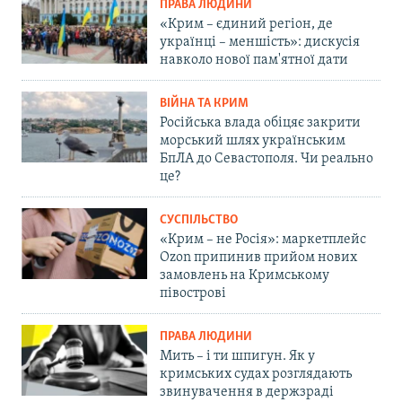
ПРАВА ЛЮДИНИ
«Крим – єдиний регіон, де
українці – меншість»: дискусія
навколо нової пам'ятної дати
ВІЙНА ТА КРИМ
Російська влада обіцяє закрити
морський шлях українським
БпЛА до Севастополя. Чи реально
це?
СУСПІЛЬСТВО
«Крим – не Росія»: маркетплейс
Ozon припинив прийом нових
замовлень на Кримському
півострові
ПРАВА ЛЮДИНИ
Мить – і ти шпигун. Як у
кримських судах розглядають
звинувачення в держзраді