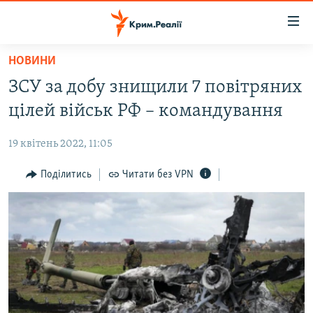
Доступність
посилання
Перейти
НОВИНИ
до
НОВИНИ
ЗСУ за добу знищили 7 повітряних
основного
ВОДА.КРИМ
матеріалу
цілей військ РФ – командування
ВІДЕО ТА ФОТО
Перейти
до
19 квітень 2022, 11:05
ПОЛІТИКА
основної
БЛОГИ
Поділитись
Читати без VPN
навігації
Перейти
ПОГЛЯД
до
ІНТЕРВ'Ю
пошуку
ВСЕ ЗА ДЕНЬ
СПЕЦПРОЕКТИ
ЯК ОБІЙТИ БЛОКУВАННЯ
ДЕПОРТАЦІЯ