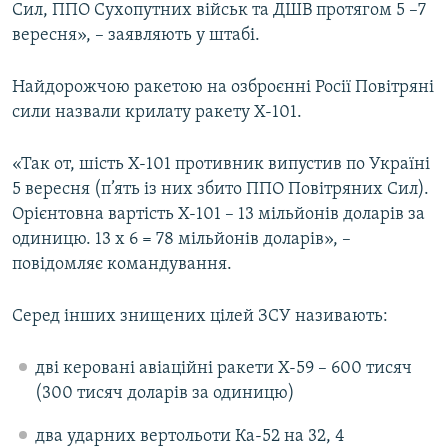
Сил, ППО Сухопутних військ та ДШВ протягом 5 –7
вересня», – заявляють у штабі.
Найдорожчою ракетою на озброєнні Росії Повітряні
сили назвали крилату ракету Х-101.
«Так от, шість Х-101 противник випустив по Україні
5 вересня (п’ять із них збито ППО Повітряних Сил).
Орієнтовна вартість Х-101 – 13 мільйонів доларів за
одиницю. 13 х 6 = 78 мільйонів доларів», –
повідомляє командування.
Серед інших знищених цілей ЗСУ називають:
дві керовані авіаційні ракети Х-59 – 600 тисяч
(300 тисяч доларів за одиницю)
два ударних вертольоти Ка-52 на 32, 4