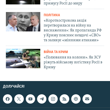
примусу Росії до миру
ПОЛІТИКА
«Короткострокова акція
перетворилася на війну на
виснаження»: Як пропаганда РФ
у Криму пояснює невдачі «СВО»
та залякує «мінними атаками»
ВІЙНА ТА КРИМ
«Полювання на колони». Як ЗСУ
ріжуть військову логістику Росії в
Криму
ДОЛУЧАЙСЯ!