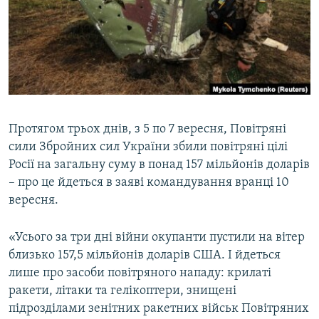
ВІДЕОУРОКИ «ELIFBE»
Русский
СВІДЧЕННЯ ОКУПАЦІЇ
Qırımtatar
УКРАЇНСЬКА ПРОБЛЕМА КРИМУ
ДОЛУЧАЙСЯ!
ІНФОГРАФІКА
Протягом трьох днів, з 5 по 7 вересня, Повітряні
сили Збройних сил України збили повітряні цілі
Усі сайти RFE/RL
Росії на загальну суму в понад 157 мільйонів доларів
– про це йдеться в заяві командування вранці 10
вересня.
«Усього за три дні війни окупанти пустили на вітер
близько 157,5 мільйонів доларів США. І йдеться
лише про засоби повітряного нападу: крилаті
ракети, літаки та гелікоптери, знищені
підрозділами зенітних ракетних військ Повітряних