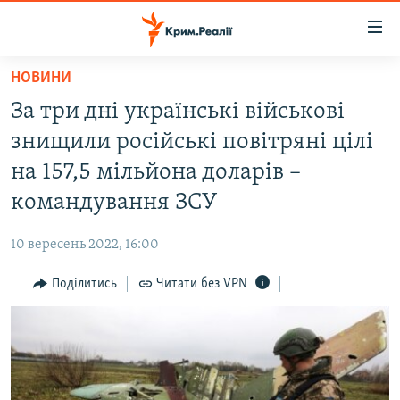
Доступність
посилання
Перейти
НОВИНИ
до
НОВИНИ
За три дні українські військові
основного
ВОДА.КРИМ
матеріалу
знищили російські повітряні цілі
ВІДЕО ТА ФОТО
Перейти
на 157,5 мільйона доларів –
до
ПОЛІТИКА
командування ЗСУ
основної
БЛОГИ
навігації
10 вересень 2022, 16:00
Перейти
ПОГЛЯД
до
Поділитись
Читати без VPN
ІНТЕРВ'Ю
пошуку
ВСЕ ЗА ДЕНЬ
СПЕЦПРОЕКТИ
ЯК ОБІЙТИ БЛОКУВАННЯ
ДЕПОРТАЦІЯ