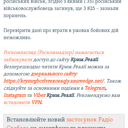
російських військ, згідно з якими 1 351 російський
військовослужбовець загинув, ще 3 825 – зазнали
поранень​.
Перевірити дані про втрати в умовах бойових дій
неможливо.
Роскомнагляд (Роскомнадзор) намагається
заблокувати
доступ до сайту
Крим.Реалії
.
Безперешкодно читати Крим.Реалії можна за
допомогою
дзеркального сайту
:
https://krymrgbcrlvrexoeaqjy.azureedge.net/
. Також
слідкуйте за основними подіями в
Telegram
,
Instagram
та
Viber
Крим.Реалії
. Рекомендуємо вам
встановити
VPN
.
Встановлюйте новий
застосунок Радіо