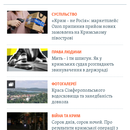
СУСПІЛЬСТВО
«Крим – не Росія»: маркетплейс
Ozon припинив прийом нових
замовлень на Кримському
півострові
ПРАВА ЛЮДИНИ
Мить – і ти шпигун. Як у
кримських судах розглядають
звинувачення в держзраді
ФОТОГАЛЕРЕЇ
Краса Сімферопольського
водосховища та занедбаність
довкола
ВІЙНА ТА КРИМ
Сорок днів, сорок ночей. Про
результати кримської операції з