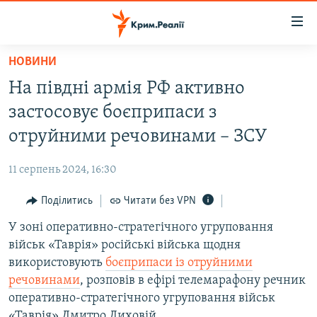
Доступність
посилання
Перейти
НОВИНИ
до
НОВИНИ
На півдні армія РФ активно
основного
ВОДА.КРИМ
матеріалу
застосовує боєприпаси з
ВІДЕО ТА ФОТО
Перейти
отруйними речовинами – ЗСУ
до
ПОЛІТИКА
основної
11 серпень 2024, 16:30
БЛОГИ
навігації
Перейти
Поділитись
Читати без VPN
ПОГЛЯД
до
У зоні оперативно-стратегічного угруповання
ІНТЕРВ'Ю
пошуку
військ «Таврія» російські війська щодня
ВСЕ ЗА ДЕНЬ
використовують
боєприпаси із отруйними
СПЕЦПРОЕКТИ
речовинами
, розповів в ефірі телемарафону речник
оперативно-стратегічного угруповання військ
ЯК ОБІЙТИ БЛОКУВАННЯ
ДЕПОРТАЦІЯ
«Таврія» Дмитро Лиховій.