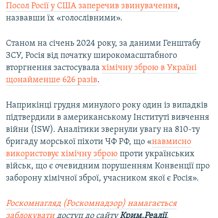
Посол Росії у США заперечив звинувачення
,
назвавши їх «голослівними».
Станом на січень 2024 року, за даними Генштабу
ЗСУ, Росія від початку широкомасштабного
вторгнення застосувала
хімічну зброю в Україні
щонайменше 626 разів
.
Наприкінці грудня минулого року один із випадків
підтвердили в американському Інституті вивчення
війни (ISW). Аналітики звернули увагу на 810-ту
бригаду морської піхоти ЧФ РФ, що «
навмисно
використовує хімічну зброю
проти українських
військ, що є очевидним порушенням Конвенції про
заборону хімічної зброї, учасником якої є Росія».
Роскомнагляд (Роскомнадзор) намагається
заблокувати
доступ до сайту
Крим.Реалії
.