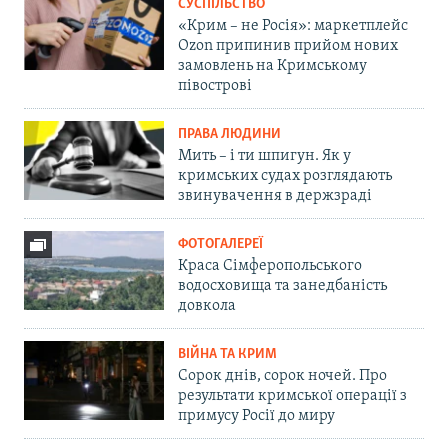
СУСПІЛЬСТВО
«Крим – не Росія»: маркетплейс
Ozon припинив прийом нових
замовлень на Кримському
півострові
ПРАВА ЛЮДИНИ
Мить – і ти шпигун. Як у
кримських судах розглядають
звинувачення в держзраді
ФОТОГАЛЕРЕЇ
Краса Сімферопольського
водосховища та занедбаність
довкола
ВІЙНА ТА КРИМ
Сорок днів, сорок ночей. Про
результати кримської операції з
примусу Росії до миру