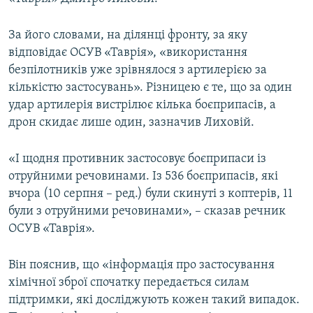
ВІДЕОУРОКИ «ELIFBE»
Русский
За його словами, на ділянці фронту, за яку
СВІДЧЕННЯ ОКУПАЦІЇ
Qırımtatar
відповідає ОСУВ «Таврія», «використання
УКРАЇНСЬКА ПРОБЛЕМА КРИМУ
безпілотників уже зрівнялося з артилерією за
кількістю застосувань». Різницею є те, що за один
ДОЛУЧАЙСЯ!
ІНФОГРАФІКА
удар артилерія вистрілює кілька боєприпасів, а
дрон скидає лише один, зазначив Лиховій.
Усі сайти RFE/RL
«І щодня противник застосовує боєприпаси із
отруйними речовинами. Із 536 боєприпасів, які
вчора (10 серпня – ред.) були скинуті з коптерів, 11
були з отруйними речовинами», – сказав речник
ОСУВ «Таврія».
Він пояснив, що «інформація про застосування
хімічної зброї спочатку передається силам
підтримки, які досліджують кожен такий випадок.