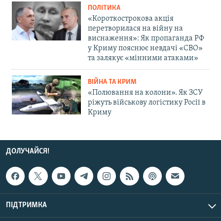
ПОЛІТИКА
«Короткострокова акція
перетворилася на війну на
виснаження»: Як пропаганда РФ
у Криму пояснює невдачі «СВО»
та залякує «мінними атаками»
ВІЙНА ТА КРИМ
«Полювання на колони». Як ЗСУ
ріжуть військову логістику Росії в
Криму
ДОЛУЧАЙСЯ!
ПІДТРИМКА