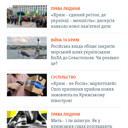
ПРАВА ЛЮДИНИ
«Крим – єдиний регіон, де
українці – меншість»: дискусія
навколо нової пам'ятної дати
ВІЙНА ТА КРИМ
Російська влада обіцяє закрити
морський шлях українським
БпЛА до Севастополя. Чи реально
це?
СУСПІЛЬСТВО
«Крим – не Росія»: маркетплейс
Ozon припинив прийом нових
замовлень на Кримському
півострові
ПРАВА ЛЮДИНИ
Мить – і ти шпигун. Як у
кримських судах розглядають