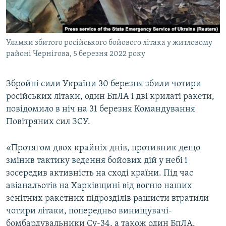
ВІДЕОУРОКИ «ELIFBE»
Русский
СВІДЧЕННЯ ОКУПАЦІЇ
Qırımtatar
Уламки збитого російського бойового літака у житловому
УКРАЇНСЬКА ПРОБЛЕМА КРИМУ
районі Чернігова, 5 березня 2022 року
ДОЛУЧАЙСЯ!
ІНФОГРАФІКА
Збройні сили України 30 березня збили чотири
російських літаки, один БпЛА і дві крилаті ракети,
повідомило в ніч на 31 березня Командування
Усі сайти RFE/RL
Повітряних сил ЗСУ.
«Протягом двох крайніх днів, противник дещо
змінив тактику ведення бойових дій у небі і
зосередив активність на сході країни. Під час
авіанальотів на Харківщині від вогню наших
зенітних ракетних підрозділів рашисти втратили
чотири літаки, попередньо винищувачі-
бомбардувальники Су-34, а також один БпЛА.