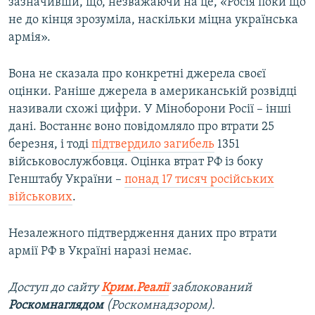
зазначивши, що, незважаючи на це, «Росія поки що
не до кінця зрозуміла, наскільки міцна українська
армія».
Вона не сказала про конкретні джерела своєї
оцінки. Раніше джерела в американській розвідці
називали схожі цифри. У Міноборони Росії – інші
дані. Востаннє воно повідомляло про втрати 25
березня, і тоді
підтвердило загибель
1351
військовослужбовця. Оцінка втрат РФ із боку
Генштабу України –
понад 17 тисяч російських
військових
.
Незалежного підтвердження даних про втрати
армії РФ в Україні наразі немає.​
Доступ до сайту
Крим.Реалії
заблокований
Роскомнаглядом
(Роскомнадзором).