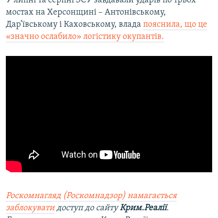
У липні та серпні ЗСУ завдавали ударів по трьох
мостах на Херсонщині – Антонівському,
Дар’ївському і Каховському, влада
пояснила, що це
«значно ослабило» логістику окупантів.
Роскомнагляд (Роскомнадзор) намагається
заблокувати
доступ до сайту
Крим.Реалії
.