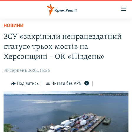
Доступність
посилання
Перейти
НОВИНИ
до
НОВИНИ
ЗСУ «закріпили непрацездатний
основного
ВОДА.КРИМ
матеріалу
статус» трьох мостів на
ВІДЕО ТА ФОТО
Перейти
Херсонщині – ОК «Південь»
до
ПОЛІТИКА
основної
30 серпень 2022, 15:56
БЛОГИ
навігації
Перейти
Поділитись
Читати без VPN
ПОГЛЯД
до
ІНТЕРВ'Ю
пошуку
ВСЕ ЗА ДЕНЬ
СПЕЦПРОЕКТИ
ЯК ОБІЙТИ БЛОКУВАННЯ
ДЕПОРТАЦІЯ