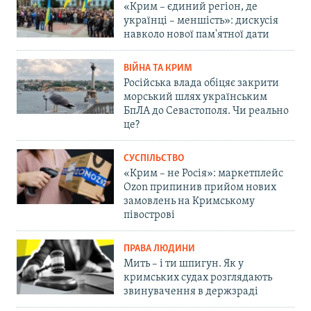
«Крим – єдиний регіон, де
українці – меншість»: дискусія
навколо нової пам'ятної дати
ВІЙНА ТА КРИМ
Російська влада обіцяє закрити
морський шлях українським
БпЛА до Севастополя. Чи реально
це?
СУСПІЛЬСТВО
«Крим – не Росія»: маркетплейс
Ozon припинив прийом нових
замовлень на Кримському
півострові
ПРАВА ЛЮДИНИ
Мить – і ти шпигун. Як у
кримських судах розглядають
звинувачення в держзраді