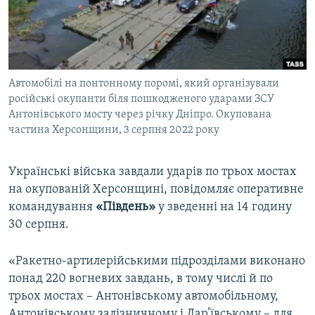
ВІДЕОУРОКИ «ELIFBE»
Русский
СВІДЧЕННЯ ОКУПАЦІЇ
Qırımtatar
УКРАЇНСЬКА ПРОБЛЕМА КРИМУ
Автомобілі на понтонному поромі, який організували
ДОЛУЧАЙСЯ!
ІНФОГРАФІКА
російські окупанти біля пошкодженого ударами ЗСУ
Антонівського мосту через річку Дніпро. Окупована
частина Херсонщини, 3 серпня 2022 року
Усі сайти RFE/RL
Українські війська завдали ударів по трьох мостах
на окупованій Херсонщині, повідомляє оперативне
командування
«Південь»
у зведенні на 14 годину
30 серпня.
«Ракетно-артилерійськими підрозділами виконано
понад 220 вогневих завдань, в тому числі й по
трьох мостах – Антонівському автомобільному,
Антонівському залізничному і Дар’ївському – для