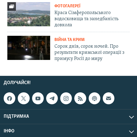
ФОТОГАЛЕРЕЇ
Краса Сімферопольського
водосховища та занедбаність
довкола
ВІЙНА ТА КРИМ
Сорок днів, сорок ночей. Про
результати кримської операції з
примусу Росії до миру
ДОЛУЧАЙСЯ!
ПІДТРИМКА
ІНФО