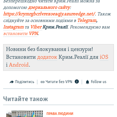
Безперешкодно читати Крим.Реалії можна за
допомогою
дзеркального сайту
:
https://krymrgbcrlvrexoeaqjy.azureedge.net/
. Також
слідкуйте за основними подіями в
Telegram
,
Instagram
та
Viber
Крим.Реалії
. Рекомендуємо вам
встановити
VPN
.
Новини без блокування і цензури!
Встановити
додаток
Крим.Реалії для
iOS
і
Android
.
Поділитись
Читати без VPN
Follow us
Читайте також
ПРАВА ЛЮДИНИ