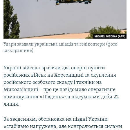
ВІДЕОУРОКИ «ELIFBE»
Русский
СВІДЧЕННЯ ОКУПАЦІЇ
Qırımtatar
УКРАЇНСЬКА ПРОБЛЕМА КРИМУ
ДОЛУЧАЙСЯ!
ІНФОГРАФІКА
Удари завдали українська авіація та гелікоптери (фото
ілюстраційне)
Усі сайти RFE/RL
Україні війська вразили два опорні пункти
російських військ на Херсонщині та скупчення
російського особового складу і техніки на
Миколаївщині – про це повідомило оперативне
командування «Південь» за підсумками доби 22
липня.
За зведенням, обстановка на півдні України
«стабільно напружена, але контролюється силами