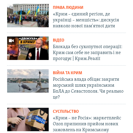
ПРАВА ЛЮДИНИ
«Крим – єдиний регіон, де
українці – меншість»: дискусія
навколо нової пам'ятної дати
ВІДЕО
Блокада без сухопутної операції:
Крим сам себе не заправить і не
прогодує | Крим.Реалії
ВІЙНА ТА КРИМ
Російська влада обіцяє закрити
морський шлях українським
БпЛА до Севастополя. Чи реально
це?
СУСПІЛЬСТВО
«Крим – не Росія»: маркетплейс
Ozon припинив прийом нових
замовлень на Кримському