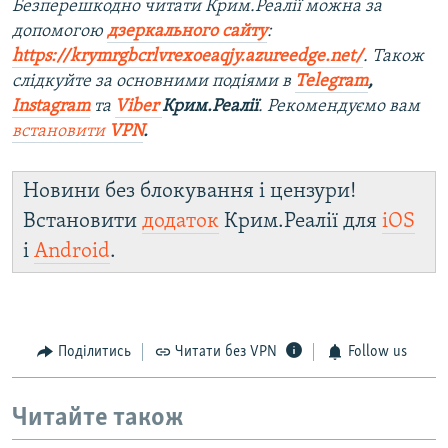
Безперешкодно читати Крим.Реалії можна за
допомогою
дзеркального сайту
:
https://krymrgbcrlvrexoeaqjy.azureedge.net/
. Також
слідкуйте за основними подіями в
Telegram
,
Instagram
та
Viber
Крим.Реалії
. Рекомендуємо вам
встановити
VPN
.
Новини без блокування і цензури!
Встановити
додаток
Крим.Реалії для
iOS
і
Android
.
Поділитись
Читати без VPN
Follow us
Читайте також