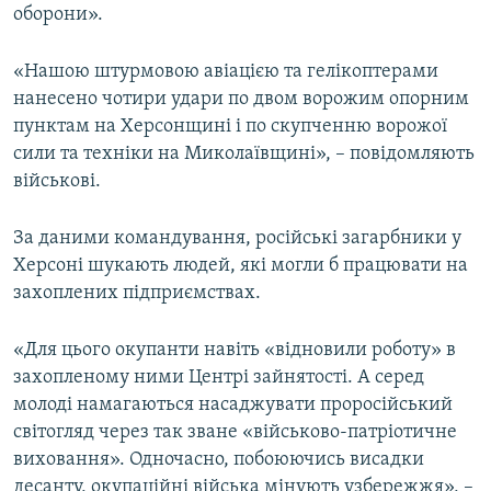
оборони».
«Нашою штурмовою авіацією та гелікоптерами
нанесено чотири удари по двом ворожим опорним
пунктам на Херсонщині і по скупченню ворожої
сили та техніки на Миколаївщині», – повідомляють
військові.
За даними командування, російські загарбники у
Херсоні шукають людей, які могли б працювати на
захоплених підприємствах.
«Для цього окупанти навіть «відновили роботу» в
захопленому ними Центрі зайнятості. А серед
молоді намагаються насаджувати проросійський
світогляд через так зване «військово-патріотичне
виховання». Одночасно, побоюючись висадки
десанту, окупаційні війська мінують узбережжя», –