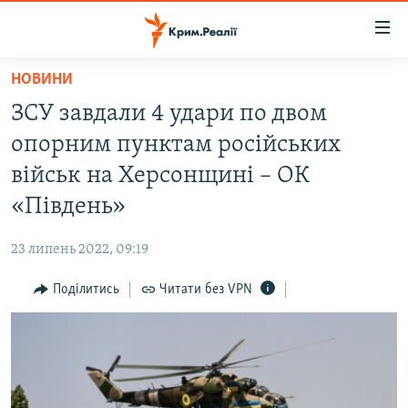
Доступність
посилання
Перейти
НОВИНИ
до
НОВИНИ
ЗСУ завдали 4 удари по двом
основного
ВОДА.КРИМ
матеріалу
опорним пунктам російських
ВІДЕО ТА ФОТО
Перейти
військ на Херсонщині – ОК
до
ПОЛІТИКА
«Південь»
основної
БЛОГИ
навігації
23 липень 2022, 09:19
Перейти
ПОГЛЯД
до
Поділитись
Читати без VPN
ІНТЕРВ'Ю
пошуку
ВСЕ ЗА ДЕНЬ
СПЕЦПРОЕКТИ
ЯК ОБІЙТИ БЛОКУВАННЯ
ДЕПОРТАЦІЯ