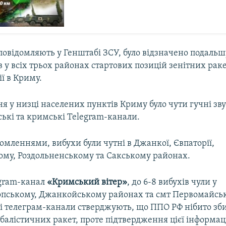
 повідомляють у Генштабі ЗСУ, було відзначено подаль
 у всіх трьох районах стартових позицій зенітних рак
ії в Криму.
ня у низці населених пунктів Криму було чути гучні зву
ькі та кримські Telegram-канали.
домленнями, вибухи були чутні в Джанкої, Євпаторії,
му, Роздольненському та Сакському районах.
gram-канал
«Кримський вітер»
, до 6-8 вибухів чули у
пському, Джанкойському районах та смт Первомайське
і телеграм-канали стверджують, що ППО РФ нібито зб
балістичних ракет, проте підтвердження цієї інформац