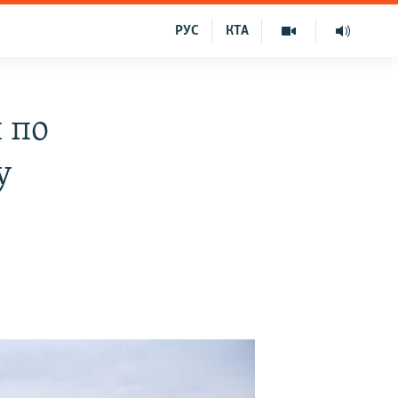
РУС
КТА
 по
у