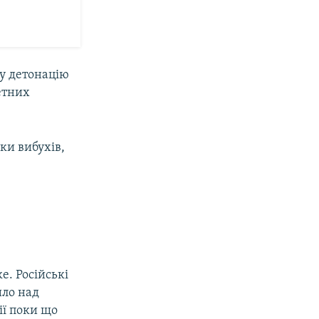
шу детонацію
етних
ки вибухів,
. Російські
ило над
ії поки що