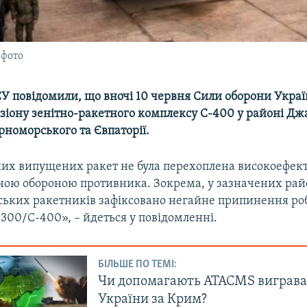
 фото
СУ повідомили, що вночі 10 червня Сили оборони Украї
ізіону зенітно-ракетного комплексу С-400 у районі Дж
рноморського та Євпаторії.
их випущених ракет не була перехоплена високоефе
ною обороною противника. Зокрема, у зазначених рай
нських ракетників зафіксовано негайне припинення ро
300/С-400», – йдеться у повідомленні.
БІЛЬШЕ ПО ТЕМІ:
Чи допомагають ATACMS виграва
України за Крим?