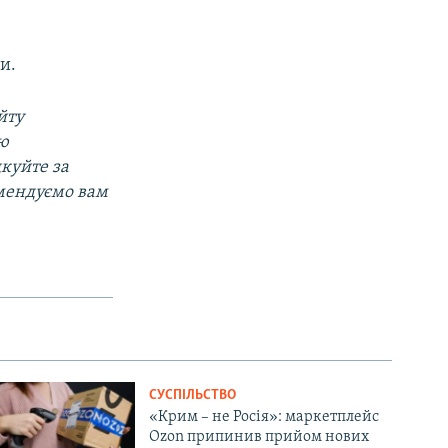
и.
йту
ою
дкуйте за
омендуємо вам
СУСПІЛЬСТВО
«Крим – не Росія»: маркетплейс
Ozon припинив прийом нових