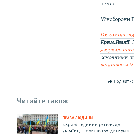
немає.
Міноборони Р
Роскомнагляд
Крим.Реалії
.
дзеркального
основними по
встановити
V
Поділитис
Читайте також
ПРАВА ЛЮДИНИ
«Крим – єдиний регіон, де
українці – меншість»: дискусія