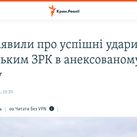
аявили про успішні удари
ським ЗРК в анексованом
у
, 13:35
ь
Читати без VPN