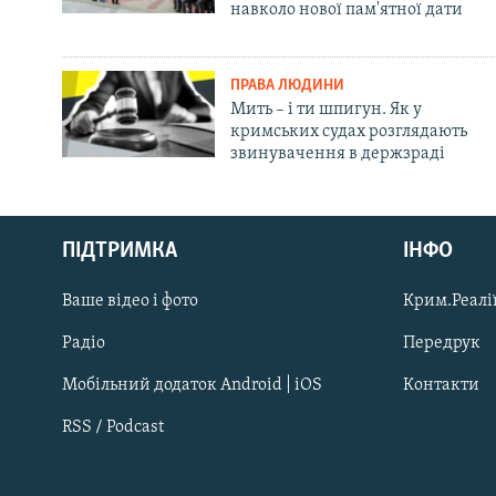
навколо нової пам'ятної дати
ПРАВА ЛЮДИНИ
Мить – і ти шпигун. Як у
кримських судах розглядають
звинувачення в держзраді
Русский
ПІДТРИМКА
ІНФО
Qırımtatar
Ваше відео і фото
Крим.Реалії
ДОЛУЧАЙСЯ!
Радіо
Передрук
Мобільний додаток Android | iOS
Контакти
RSS / Podcast
Усі сайти RFE/RL