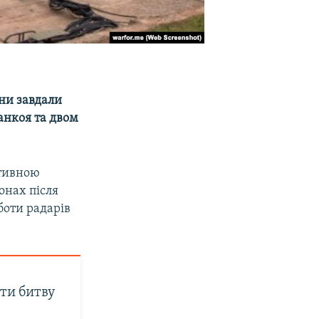
ни завдали
анкоя та двом
ктивною
онах після
боти радарів
ти битву