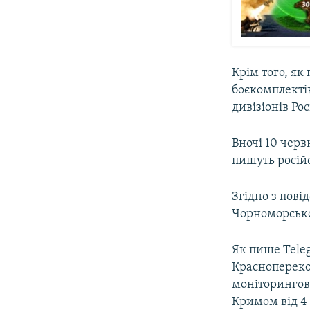
Крім того, як
боєкомплектів
дивізіонів Рос
Вночі 10 черв
пишуть російс
Згідно з пові
Чорноморсько
Як пише Tele
Краснопереко
моніторингов
Кримом від 4 