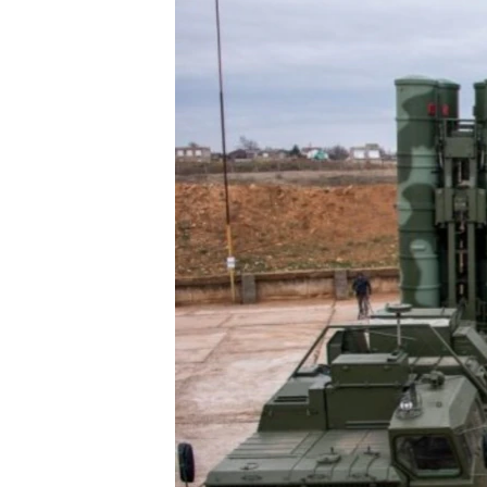
ВІДЕОУРОКИ «ELIFBE»
СВІДЧЕННЯ ОКУПАЦІЇ
УКРАЇНСЬКА ПРОБЛЕМА КРИМУ
ІНФОГРАФІКА