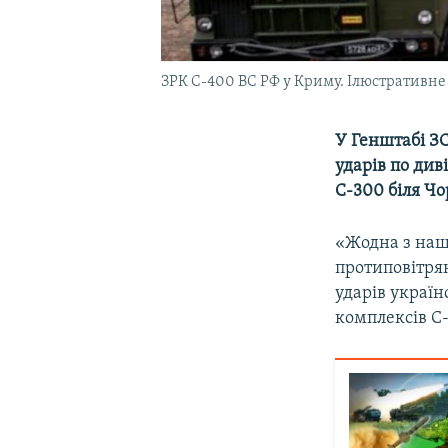
ЗРК С-400 ВС РФ у Криму. Ілюстративне
У Генштабі З
ударів по див
С-300 біля Чо
«Жодна з наш
протиповітря
ударів украї
комплексів С-