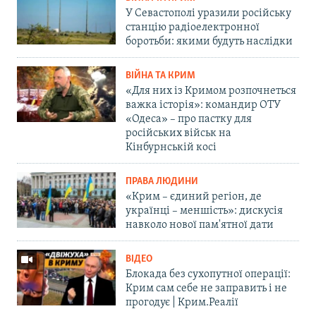
У Севастополі уразили російську
станцію радіоелектронної
боротьби: якими будуть наслідки
ВІЙНА ТА КРИМ
«Для них із Кримом розпочнеться
важка історія»: командир ОТУ
«Одеса» – про пастку для
російських військ на
Кінбурнській косі
ПРАВА ЛЮДИНИ
«Крим – єдиний регіон, де
українці – меншість»: дискусія
навколо нової пам'ятної дати
ВІДЕО
Блокада без сухопутної операції:
Крим сам себе не заправить і не
прогодує | Крим.Реалії