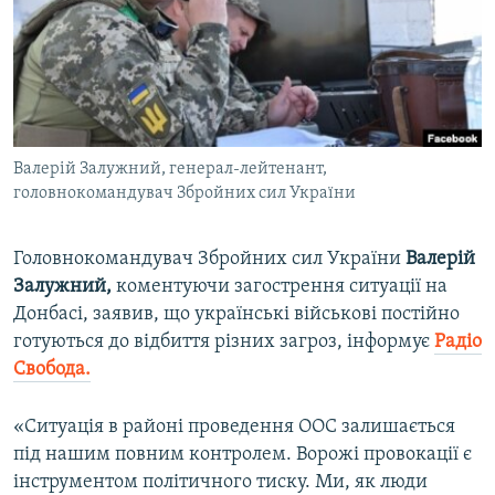
ВІДЕОУРОКИ «ELIFBE»
Русский
СВІДЧЕННЯ ОКУПАЦІЇ
Qırımtatar
УКРАЇНСЬКА ПРОБЛЕМА КРИМУ
ДОЛУЧАЙСЯ!
ІНФОГРАФІКА
Валерій Залужний, генерал-лейтенант,
головнокомандувач Збройних сил України
Усі сайти RFE/RL
Головнокомандувач Збройних сил України
Валерій
Залужний,
коментуючи загострення ситуації на
Донбасі, заявив, що українські військові постійно
готуються до відбиття різних загроз, інформує
Радіо
Свобода.
«Ситуація в районі проведення ООС залишається
під нашим повним контролем. Ворожі провокації є
інструментом політичного тиску. Ми, як люди