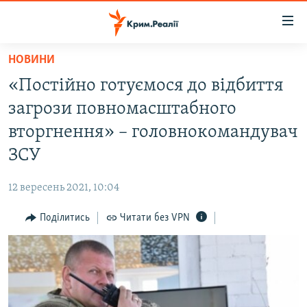
Доступність
посилання
Перейти
НОВИНИ
до
НОВИНИ
«Постійно готуємося до відбиття
основного
ВОДА.КРИМ
матеріалу
загрози повномасштабного
ВІДЕО ТА ФОТО
Перейти
вторгнення» – головнокомандувач
до
ПОЛІТИКА
ЗСУ
основної
БЛОГИ
навігації
12 вересень 2021, 10:04
Перейти
ПОГЛЯД
до
Поділитись
Читати без VPN
ІНТЕРВ'Ю
пошуку
ВСЕ ЗА ДЕНЬ
СПЕЦПРОЕКТИ
ЯК ОБІЙТИ БЛОКУВАННЯ
ДЕПОРТАЦІЯ