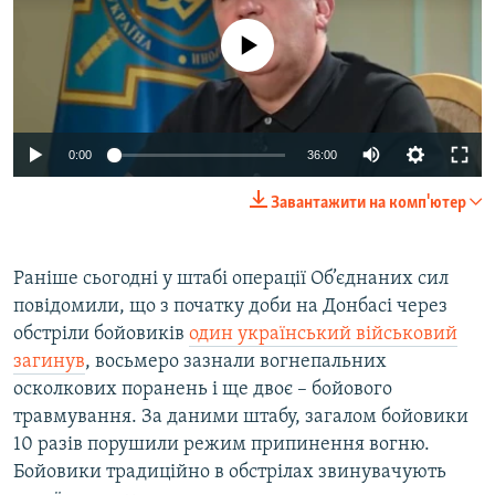
No media source currently available
0:00
36:00
Завантажити на комп'ютер
Раніше сьогодні у штабі операції Об’єднаних сил
повідомили, що з початку доби на Донбасі через
обстріли бойовиків
один український військовий
загинув
, восьмеро зазнали вогнепальних
осколкових поранень і ще двоє – бойового
травмування. За даними штабу, загалом бойовики
10 разів порушили режим припинення вогню.
Бойовики традиційно в обстрілах звинувачують