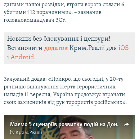
даними нашої розвідки, втрати ворога склали 6
убитими і 12 пораненими», – зазначив
головнокомандувач ЗСУ.
Новини без блокування і цензури!
Встановити
додаток
Крим.Реалії для
iOS
і
Android
.
Залужний додав: «Прикро, що сьогодні, у 20-ту
річницю вшанування жертв терористичних
нападів 11 вересня, Україна продовжує втрачати
своїх захисників від рук терористів російських».
Маємо 5 сценаріїв розвитку подій на Донбасі – Олексій Данілов
by
Крим.Реалії