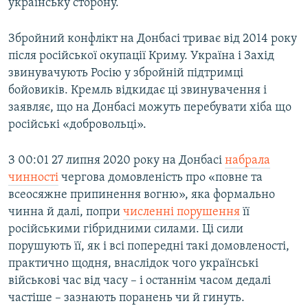
українську сторону.
Збройний конфлікт на Донбасі триває від 2014 року
після російської окупації Криму. Україна і Захід
звинувачують Росію у збройній підтримці
бойовиків. Кремль відкидає ці звинувачення і
заявляє, що на Донбасі можуть перебувати хіба що
російські «добровольці».
З 00:01 27 липня 2020 року на Донбасі
набрала
чинності
чергова домовленість про «повне та
всеосяжне припинення вогню», яка формально
чинна й далі, попри
численні порушення
її
російськими гібридними силами. Ці сили
порушують її, як і всі попередні такі домовленості,
практично щодня, внаслідок чого українські
військові час від часу – і останнім часом дедалі
частіше – зазнають поранень чи й гинуть.