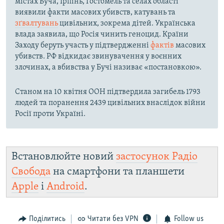
містах Буча, Ірпінь, Гостомель та селах області
виявили факти масових убивств, катувань та
зґвалтувань
цивільних, зокрема дітей. Українська
влада заявила, що Росія чинить геноцид. Країни
Заходу беруть участь у підтвердженні
фактів
масових
убивств. РФ відкидає звинувачення у воєнних
злочинах, а вбивства у Бучі називає «постановкою».
Станом на 10 квітня ООН підтвердила загибель 1793
людей та поранення 2439 цивільних внаслідок війни
Росії проти Україні.
Встановлюйте новий
застосунок Радіо
Свобода
на смартфони та планшети
Apple
і
Android
.
Поділитись
Читати без VPN
Follow us