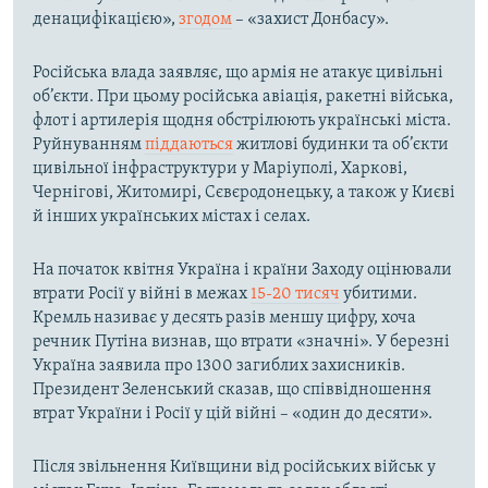
денацифікацією»,
згодом
– «захист Донбасу».
Російська влада заявляє, що армія не атакує цивільні
об’єкти. При цьому російська авіація, ракетні війська,
флот і артилерія щодня обстрілюють українські міста.
Руйнуванням
піддаються
житлові будинки та об’єкти
цивільної інфраструктури у Маріуполі, Харкові,
Чернігові, Житомирі, Сєвєродонецьку, а також у Києві
й інших українських містах і селах.
На початок квітня Україна і країни Заходу оцінювали
втрати Росії у війні в межах
15-20 тисяч
убитими.
Кремль називає у десять разів меншу цифру, хоча
речник Путіна визнав, що втрати «значні». У березні
Україна заявила про 1300 загиблих захисників.
Президент Зеленський сказав, що співвідношення
втрат України і Росії у цій війні – «один до десяти».
Після звільнення Київщини від російських військ у