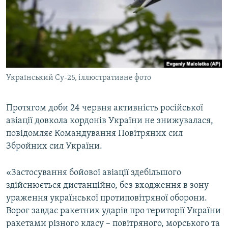
ВІДЕОУРОКИ «ELIFBE»
Русский
СВІДЧЕННЯ ОКУПАЦІЇ
Qırımtatar
УКРАЇНСЬКА ПРОБЛЕМА КРИМУ
ДОЛУЧАЙСЯ!
ІНФОГРАФІКА
Український Су-25, іллюстративне фото
Протягом доби 24 червня активність російської
Усі сайти RFE/RL
авіації довкола кордонів України не знижувалася,
повідомляє Командування Повітряних сил
Збройних сил України.
«Застосування бойової авіації здебільшого
здійснюється дистанційно, без входження в зону
ураження української протиповітряної оборони.
Ворог завдає ракетних ударів про території України
ракетами різного класу – повітряного, морського та