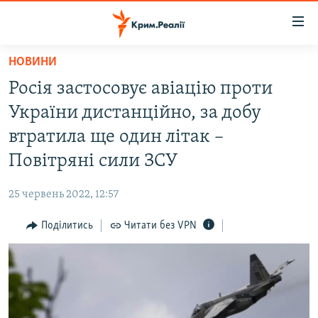
Доступність
посилання
Перейти
НОВИНИ
до
НОВИНИ
Росія застосовує авіацію проти
основного
ВОДА.КРИМ
матеріалу
України дистанційно, за добу
ВІДЕО ТА ФОТО
Перейти
втратила ще один літак –
до
ПОЛІТИКА
Повітряні сили ЗСУ
основної
БЛОГИ
навігації
25 червень 2022, 12:57
Перейти
ПОГЛЯД
до
Поділитись
Читати без VPN
ІНТЕРВ'Ю
пошуку
ВСЕ ЗА ДЕНЬ
СПЕЦПРОЕКТИ
ЯК ОБІЙТИ БЛОКУВАННЯ
ДЕПОРТАЦІЯ