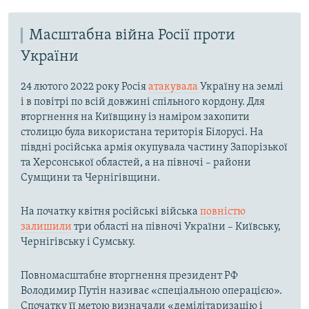
Масштабна війна Росії проти
України
24 лютого 2022 року Росія
атакувала
Україну на землі
і в повітрі по всій довжині спільного кордону. Для
вторгнення на Київщину із наміром захопити
столицю була використана територія Білорусі. На
півдні російська армія окупувала частину Запорізької
та Херсонської областей, а на півночі – райони
Сумщини та Чернігівщини.
На початку квітня російські війська
повністю
залишили
три області на півночі України – Київську,
Чернігівську і Сумську.
Повномасштабне вторгнення президент РФ
Володимир Путін називає «спеціальною операцією».
Спочатку її метою визначали «демілітаризацію і