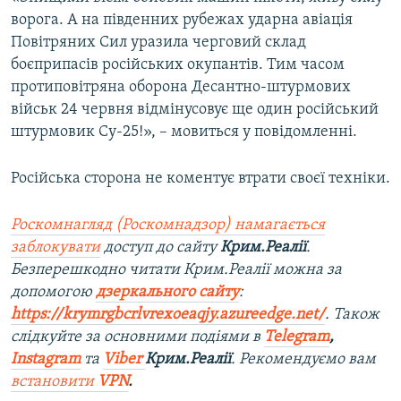
ворога. А на південних рубежах ударна авіація
Повітряних Сил уразила черговий склад
боєприпасів російських окупантів. Тим часом
протиповітряна оборона Десантно-штурмових
військ 24 червня відмінусовує ще один російський
штурмовик Су-25!», – мовиться у повідомленні.
Російська сторона не коментує втрати своєї техніки.
Роскомнагляд (Роскомнадзор) намагається
заблокувати
доступ до сайту
Крим.Реалії
.
Безперешкодно читати Крим.Реалії можна за
допомогою
дзеркального сайту
:
https://krymrgbcrlvrexoeaqjy.azureedge.net/
. Також
слідкуйте за основними подіями в
Telegram
,
Instagram
та
Viber
Крим.Реалії
. Рекомендуємо вам
встановити
VPN
.