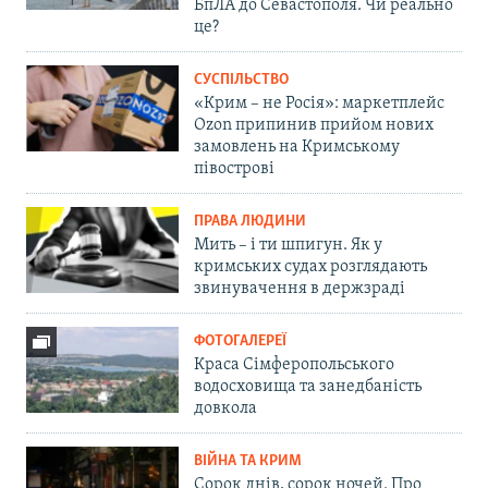
БпЛА до Севастополя. Чи реально
це?
СУСПІЛЬСТВО
«Крим – не Росія»: маркетплейс
Ozon припинив прийом нових
замовлень на Кримському
півострові
ПРАВА ЛЮДИНИ
Мить – і ти шпигун. Як у
кримських судах розглядають
звинувачення в держзраді
ФОТОГАЛЕРЕЇ
Краса Сімферопольського
водосховища та занедбаність
довкола
ВІЙНА ТА КРИМ
Сорок днів, сорок ночей. Про