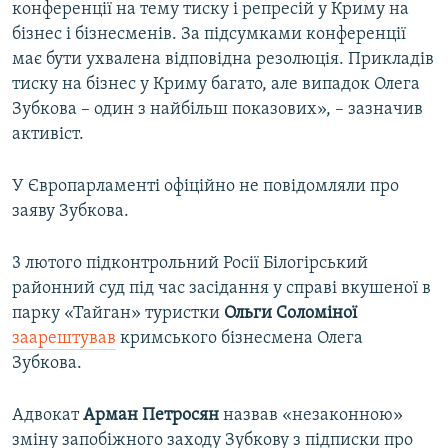
конференції на тему тиску і репресій у Криму на
бізнес і бізнесменів. За підсумками конференції
має бути ухвалена відповідна резолюція. Прикладів
тиску на бізнес у Криму багато, але випадок Олега
Зубкова – один з найбільш показових», – зазначив
активіст.
У Європарламенті офіційно не повідомляли про
заяву Зубкова.
3 лютого підконтрольний Росії Білогірський
районний суд під час засідання у справі вкушеної в
парку «Тайган» туристки
Ольги Соломіної
заарештував
кримського бізнесмена Олега
Зубкова.
Адвокат
Арман Петросян
назвав «незаконною»
зміну запобіжного заходу Зубкову з підписки про