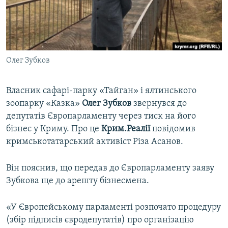
ВІДЕОУРОКИ «ELIFBE»
Русский
СВІДЧЕННЯ ОКУПАЦІЇ
Qırımtatar
УКРАЇНСЬКА ПРОБЛЕМА КРИМУ
Олег Зубков
ДОЛУЧАЙСЯ!
ІНФОГРАФІКА
Власник сафарі-парку «Тайган» і ялтинського
зоопарку «Казка»
Олег Зубков
звернувся до
Усі сайти RFE/RL
депутатів Європарламенту через тиск на його
бізнес у Криму. Про це
Крим.Реалії
повідомив
кримськотатарський активіст Різа Асанов.
Він пояснив, що передав до Європарламенту заяву
Зубкова ще до арешту бізнесмена.
«У Європейському парламенті розпочато процедуру
(збір підписів євродепутатів) про організацію