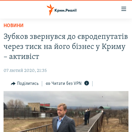
Доступність
посилання
Перейти
НОВИНИ
до
НОВИНИ
Зубков звернувся до євродепутатів
основного
ВОДА.КРИМ
матеріалу
через тиск на його бізнес у Криму
ВІДЕО ТА ФОТО
Перейти
– активіст
до
ПОЛІТИКА
основної
07 лютий 2020, 21:35
БЛОГИ
навігації
Перейти
Поділитись
Читати без VPN
ПОГЛЯД
до
ІНТЕРВ'Ю
пошуку
ВСЕ ЗА ДЕНЬ
СПЕЦПРОЕКТИ
ЯК ОБІЙТИ БЛОКУВАННЯ
ДЕПОРТАЦІЯ