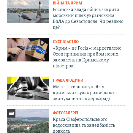
ВІЙНА ТА КРИМ
Російська влада обіцяє закрити
морський шлях українським
БпЛА до Севастополя. Чи реально
це?
СУСПІЛЬСТВО
«Крим – не Росія»: маркетплейс
Ozon припинив прийом нових
замовлень на Кримському
півострові
ПРАВА ЛЮДИНИ
Мить – і ти шпигун. Як у
кримських судах розглядають
звинувачення в держзраді
ФОТОГАЛЕРЕЇ
Краса Сімферопольського
водосховища та занедбаність
довкола