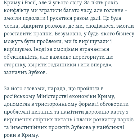
Криму і Росії, але й усього світу. За п'ять років
конфлікту ми втратили багато часу, але головне –
змогли подолати і рухатися разом далі. Це була
чесна, відкрита розмова, де ми, сподіваюся, змогли
розставити крапки. Безумовно, у будь-якого бізнесу
можуть бути проблеми, ми їх вирішували і
вирішуємо. Іноді за емоціями втрачається
об'єктивність, але важливо перегорнути цю
сторінку, звірити годинники і йти вперед», –
зазначив Зубков.
За його словами, нарада, що пройшла в
російському Міністерстві економіки Криму,
допомогла в тристоронньому форматі обговорити
проблемні питання та намітити дорожню карту з
вирішення спірних питань і плани розвитку парків
та інвестиційних проєктів Зубкова у найближчі
роки в Криму.