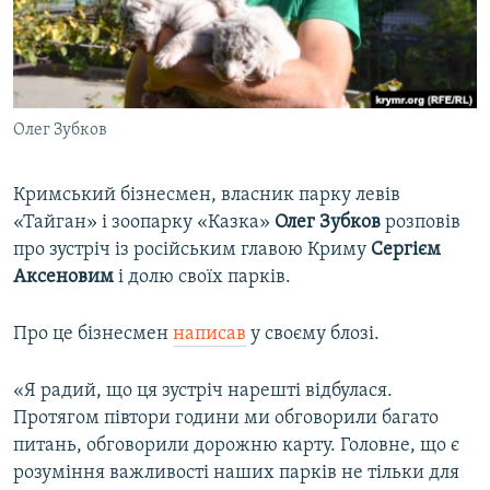
ВІДЕОУРОКИ «ELIFBE»
Русский
СВІДЧЕННЯ ОКУПАЦІЇ
Qırımtatar
УКРАЇНСЬКА ПРОБЛЕМА КРИМУ
Олег Зубков
ДОЛУЧАЙСЯ!
ІНФОГРАФІКА
Кримський бізнесмен, власник парку левів
«Тайган» і зоопарку «Казка»
Олег Зубков
розповів
Усі сайти RFE/RL
про зустріч із російським главою Криму
Сергієм
Аксеновим
і долю своїх парків.
Про це бізнесмен
написав
у своєму блозі.
«Я радий, що ця зустріч нарешті відбулася.
Протягом півтори години ми обговорили багато
питань, обговорили дорожню карту. Головне, що є
розуміння важливості наших парків не тільки для