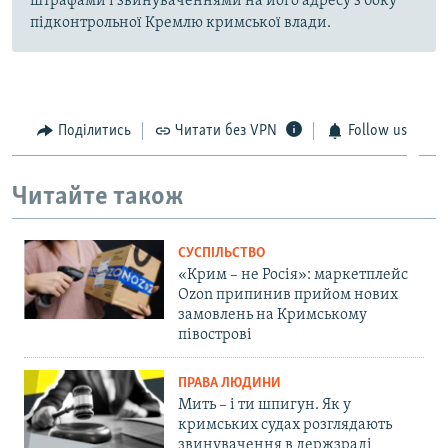
штрафами і звинуваченнями на його адресу з боку
підконтрольної Кремлю кримської влади.
Поділитись
Читати без VPN
Follow us
Читайте також
СУСПІЛЬСТВО
«Крим – не Росія»: маркетплейс
Ozon припинив прийом нових
замовлень на Кримському
півострові
ПРАВА ЛЮДИНИ
Мить – і ти шпигун. Як у
кримських судах розглядають
звинувачення в держзраді