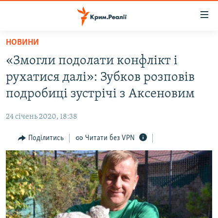
Доступність
посилання
Перейти
НОВИНИ
до
НОВИНИ
«Змогли подолати конфлікт і
основного
ВОДА.КРИМ
матеріалу
рухатися далі»: Зубков розповів
ВІДЕО ТА ФОТО
Перейти
подробиці зустрічі з Аксеновим
до
ПОЛІТИКА
основної
24 січень 2020, 18:38
БЛОГИ
навігації
Перейти
Поділитись
Читати без VPN
ПОГЛЯД
до
ІНТЕРВ'Ю
пошуку
ВСЕ ЗА ДЕНЬ
СПЕЦПРОЕКТИ
ЯК ОБІЙТИ БЛОКУВАННЯ
ДЕПОРТАЦІЯ