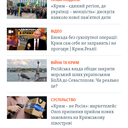
ПРАВА ЛЮДИНИ
«Крим – єдиний регіон, де
українці – меншість»: дискусія
навколо нової пам'ятної дати
ВІДЕО
Блокада без сухопутної операції:
Крим сам себе не заправить і не
прогодує | Крим.Реалії
ВІЙНА ТА КРИМ
Російська влада обіцяє закрити
морський шлях українським
БпЛА до Севастополя. Чи реально
це?
СУСПІЛЬСТВО
«Крим – не Росія»: маркетплейс
Ozon припинив прийом нових
замовлень на Кримському
півострові