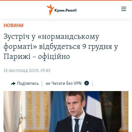
Доступність
посилання
Перейти
НОВИНИ
до
НОВИНИ
Зустріч у «нормандському
основного
ВОДА.КРИМ
матеріалу
форматі» відбудеться 9 грудня у
ВІДЕО ТА ФОТО
Перейти
Парижі – офіційно
до
ПОЛІТИКА
основної
15 листопад 2019, 19:43
БЛОГИ
навігації
Перейти
Поділитись
Читати без VPN
ПОГЛЯД
до
ІНТЕРВ'Ю
пошуку
ВСЕ ЗА ДЕНЬ
СПЕЦПРОЕКТИ
ЯК ОБІЙТИ БЛОКУВАННЯ
ДЕПОРТАЦІЯ