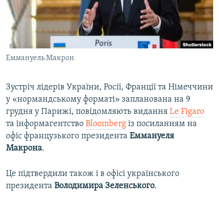
ВІДЕОУРОКИ «ELIFBE»
Русский
СВІДЧЕННЯ ОКУПАЦІЇ
Qırımtatar
УКРАЇНСЬКА ПРОБЛЕМА КРИМУ
Еммануель Макрон
ДОЛУЧАЙСЯ!
ІНФОГРАФІКА
Зустріч лідерів України, Росії, Франції та Німеччини
у «нормандському форматі» запланована на 9
Усі сайти RFE/RL
грудня у Парижі, повідомляють видання
Le Figaro
та інформагентство
Bloomberg
із посиланням на
офіс французького президента
Еммануеля
Макрона
.
Це підтвердили також і в офісі українського
президента
Володимира Зеленського
.