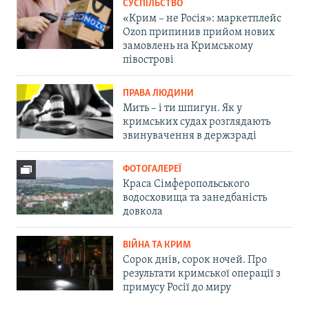
СУСПІЛЬСТВО
«Крим – не Росія»: маркетплейс
Ozon припинив прийом нових
замовлень на Кримському
півострові
ПРАВА ЛЮДИНИ
Мить – і ти шпигун. Як у
кримських судах розглядають
звинувачення в держзраді
ФОТОГАЛЕРЕЇ
Краса Сімферопольського
водосховища та занедбаність
довкола
ВІЙНА ТА КРИМ
Сорок днів, сорок ночей. Про
результати кримської операції з
примусу Росії до миру