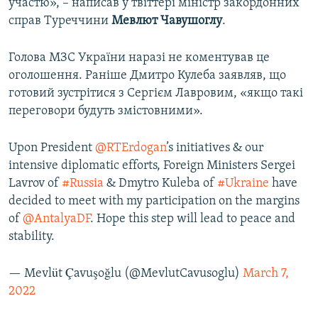
участю», – написав у твіттері міністр закордонних
справ Туреччини
Мевлют Чавушоглу
.
Голова МЗС України наразі не коментував це
оголошення. Раніше Дмитро Кулеба заявляв, що
готовий зустрітися з Сергієм Лавровим, «якщо такі
переговори будуть змістовними».
Upon President
@RTErdogan
’s initiatives & our
intensive diplomatic efforts, Foreign Ministers Sergei
Lavrov of
#Russia
& Dmytro Kuleba of
#Ukraine
have
decided to meet with my participation on the margins
of
@AntalyaDF
. Hope this step will lead to peace and
stability.
— Mevlüt Çavuşoğlu (@MevlutCavusoglu)
March 7,
2022