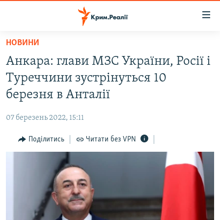
Доступність
посилання
Перейти
НОВИНИ
до
НОВИНИ
Анкара: глави МЗС України, Росії і
основного
ВОДА.КРИМ
матеріалу
Туреччини зустрінуться 10
ВІДЕО ТА ФОТО
Перейти
березня в Анталії
до
ПОЛІТИКА
основної
07 березень 2022, 15:11
БЛОГИ
навігації
Перейти
Поділитись
Читати без VPN
ПОГЛЯД
до
ІНТЕРВ'Ю
пошуку
ВСЕ ЗА ДЕНЬ
СПЕЦПРОЕКТИ
ЯК ОБІЙТИ БЛОКУВАННЯ
ДЕПОРТАЦІЯ