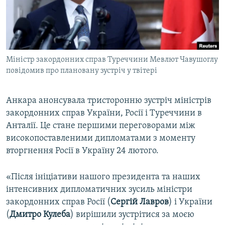
ВІДЕОУРОКИ «ELIFBE»
Русский
СВІДЧЕННЯ ОКУПАЦІЇ
Qırımtatar
УКРАЇНСЬКА ПРОБЛЕМА КРИМУ
Міністр закордонних справ Туреччини Мевлют Чавушоглу
ДОЛУЧАЙСЯ!
ІНФОГРАФІКА
повідомив про плановану зустріч у твітері
Анкара анонсувала тристоронню зустріч міністрів
Усі сайти RFE/RL
закордонних справ України, Росії і Туреччини в
Анталії. Це стане першими переговорами між
високопоставленими дипломатами з моменту
вторгнення Росії в Україну 24 лютого.
«Після ініціативи нашого президента та наших
інтенсивних дипломатичних зусиль міністри
закордонних справ Росії (
Сергій Лавров
) і України
(
Дмитро Кулеба
) вирішили зустрітися за моєю