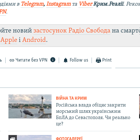
одіями в
Telegram
,
Instagram
та
Viber
Крим.Реалії
. Рек
PN
.
юйте новий
застосунок Радіо Свобода
на смарт
и
Apple
і
Android
.
ь
Читати без VPN
Follow us
Print
ВІЙНА ТА КРИМ
Російська влада обіцяє закрити
морський шлях українським
БпЛА до Севастополя. Чи реально
це?
ФОТОГАЛЕРЕЇ