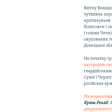
Влітку Володи
чутливих пора
критикували 
бізнесмен і 
і голова Чечн
окупованих те
Донецької обл
На початку тр
нагородив св
гвардійським
Суми і Черніг
російська арм
Роскомнагляд
Крим.Реалії
.
дзеркального