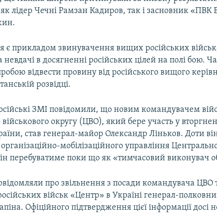
 як лідер Чечні Рамзан Кадиров, так і засновник «ПВК
жин.
ня є прикладом звинувачення вищих російських війсь
 невдачі в досягненні російських цілей на полі бою. Ча
пробою відвести провину від російського вищого керівн
танській розвідці.
російські ЗМІ повідомили, що новим командувачем вій
військового округу (ЦВО), який бере участь у вторгнен
аїни, став генерал-майор Олександр Ліньков. Доти він
організаційно-мобілізаційного управління Центрально
він перебуватиме поки що як «тимчасовий виконувач об
овідомляли про звільнення з посади командувача ЦВО 
російських військ «Центр» в Україні генерал-полковн
піна. Офіційного підтвердження цієї інформації досі н