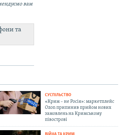
омендуємо вам
фони та
СУСПІЛЬСТВО
«Крим – не Росія»: маркетплейс
Ozon припинив прийом нових
замовлень на Кримському
півострові
ВІЙНА ТА КРИМ