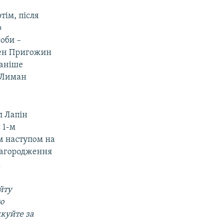
тім, після
о
оби –
ген Пригожин
раніше
а Лиман
л Лапін
 1-м
м наступом на
 нагородження
.
йту
ою
дкуйте за