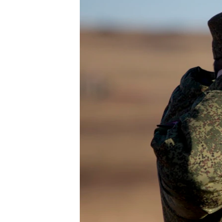
ВІДЕОУРОКИ «ELIFBE»
СВІДЧЕННЯ ОКУПАЦІЇ
УКРАЇНСЬКА ПРОБЛЕМА КРИМУ
ІНФОГРАФІКА