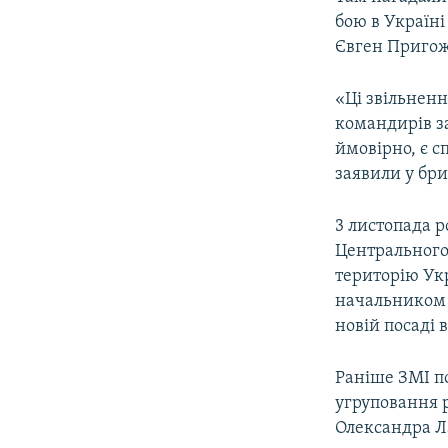
бою в Україні
Євген Приго
«Ці звільнен
командирів за
ймовірно, є с
заявили у бри
3 листопада 
Центрального 
територію Укр
начальником 
новій посаді 
Раніше ЗМІ п
угруповання 
Олександра Ла