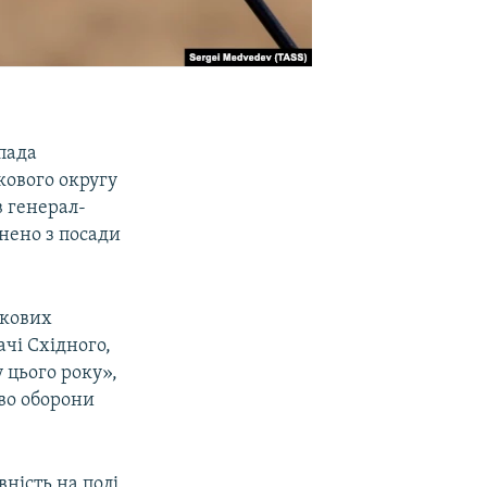
пада
кового округу
в генерал-
нено з посади
ькових
чі Східного,
 цього року»,
тво оборони
ність на полі