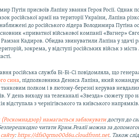
мир Путін присвоїв Лапіну звання Героя Росії. Однак по
зок російської армії на території України, Лапіна різк
наближені до російського лідера Володимира Путіна ос
засновник «приватної військової компанії «Вагнер» Єв
і Рамзан Кадиров. Обидва звинуватили Лапіна у здачі 
риторій, зокрема, у відступі російських військ з міст
асті.
авня російська служба Бі-Бі-Сі повідомляла, що генера
ого сина
, підполковника Дениса Лапіна, який командує
 танковим полком і в лютому-березні керував невдали
ів. У день виходу на телеканалі «Звезда» сюжету про
ія відступала з чернігівського та київського напрямків
 (Роскомнадзор) намагається заблокувати
доступ до са
 Безперешкодно читати Крим.Реалії можна за допомог
 сайту
:
https://dfs0qrmo00d6u.cloudfront.net
. Також слі