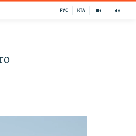
РУС
КТА
го