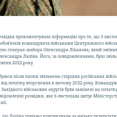
озвідка прокоментувала інформацію про те, що 3 листо
обов’язків командувача військами Центрального війсь
чено генерал-майора Олександра Лінькова, який зміни
ександра Лапіна. Його, за повідомленнями, було звіль
втня 2022 року.
булася після низки звільнень старших російських війс
від початку вторгнення в лютому 2022 року. Командува
 Західного військових округів були замінені на початку
овідомленні розвідки, яке 6 листопада цитує Міністерс
нії.
, що Лапіна широко критикували за низьку результатив