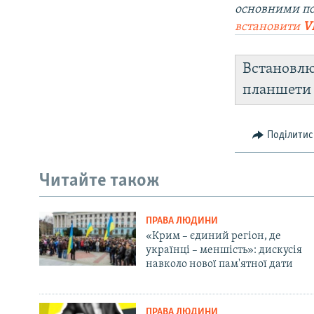
основними п
встановити
V
Встановл
планшет
Поділитис
Читайте також
ПРАВА ЛЮДИНИ
«Крим – єдиний регіон, де
українці – меншість»: дискусія
навколо нової пам'ятної дати
ПРАВА ЛЮДИНИ