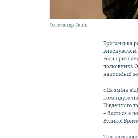
Олександр Лапін
Британська р
виконувачем 
Росії призна
полковника Ол
наприкінці жо
«Ця зміна від
командувачів 
Південного та
– йдеться в п
Великої Брита
Там нагадали