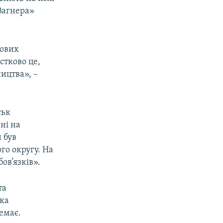
 Вагнера»
кових
стково це,
ицтва», –
ськ
ні на
 був
го округу. На
ов’язків».
та
ика
емає.