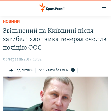
Доступність
посилання
Перейти
НОВИНИ
до
НОВИНИ
Звільнений на Київщині після
основного
ВОДА.КРИМ
матеріалу
загибелі хлопчика генерал очолив
ВІДЕО ТА ФОТО
Перейти
поліцію ООС
до
ПОЛІТИКА
основної
06 червень 2019, 13:32
БЛОГИ
навігації
Перейти
Поділитись
Читати без VPN
ПОГЛЯД
до
ІНТЕРВ'Ю
пошуку
ВСЕ ЗА ДЕНЬ
СПЕЦПРОЕКТИ
ЯК ОБІЙТИ БЛОКУВАННЯ
ДЕПОРТАЦІЯ