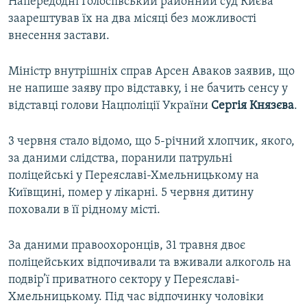
Напередодні Голосіївський районний суд Києва
заарештував їх на два місяці без можливості
внесення застави.
Міністр внутрішніх справ Арсен Аваков заявив, що
не напише заяву про відставку, і не бачить сенсу у
відставці голови Нацполіції України
Сергія Князєва
.
3 червня стало відомо, що 5-річний хлопчик, якого,
за даними слідства, поранили патрульні
поліцейські у Переяславі-Хмельницькому на
Київщині, помер у лікарні. 5 червня дитину
поховали в її рідному місті.
За даними правоохоронців, 31 травня двоє
поліцейських відпочивали та вживали алкоголь на
подвір’ї приватного сектору у Переяславі-
Хмельницькому. Під час відпочинку чоловіки