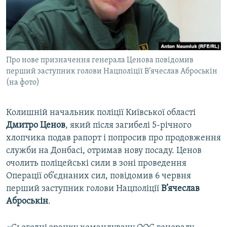
ВІДЕОУРОКИ «ELIFBE»
Русский
СВІДЧЕННЯ ОКУПАЦІЇ
Qırımtatar
УКРАЇНСЬКА ПРОБЛЕМА КРИМУ
Про нове призначення генерала Ценова повідомив
ДОЛУЧАЙСЯ!
ІНФОГРАФІКА
перший заступник голови Нацполіції В’ячеслав Аброськін
(на фото)
Усі сайти RFE/RL
Колишній начальник поліції Київської області
Дмитро Ценов
, який після загибелі 5-річного
хлопчика подав рапорт і попросив про продовження
служби на Донбасі, отримав нову посаду. Ценов
очолить поліцейські сили в зоні проведення
Операції об’єднаних сил, повідомив 6 червня
перший заступник голови Нацполіції
В’ячеслав
Аброськін
.