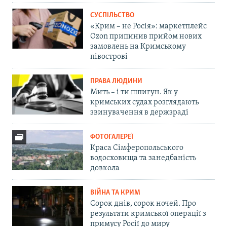
СУСПІЛЬСТВО
«Крим – не Росія»: маркетплейс
Ozon припинив прийом нових
замовлень на Кримському
півострові
ПРАВА ЛЮДИНИ
Мить – і ти шпигун. Як у
кримських судах розглядають
звинувачення в держзраді
ФОТОГАЛЕРЕЇ
Краса Сімферопольського
водосховища та занедбаність
довкола
ВІЙНА ТА КРИМ
Сорок днів, сорок ночей. Про
результати кримської операції з
примусу Росії до миру