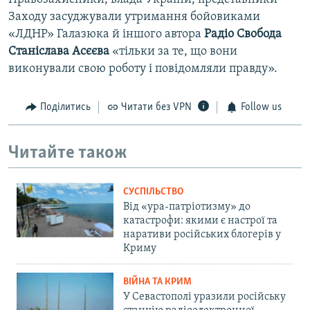
Правозахисники, влада України, представники
Заходу засуджували утримання бойовиками
«ЛДНР» Галазюка й іншого автора
Радіо Свобода
Станіслава Асєєва
«тільки за те, що вони
виконували свою роботу і повідомляли правду».
Поділитись
Читати без VPN
Follow us
Читайте також
СУСПІЛЬСТВО
Від «ура-патріотизму» до
катастрофи: якими є настрої та
наративи російських блогерів у
Криму
ВІЙНА ТА КРИМ
У Севастополі уразили російську