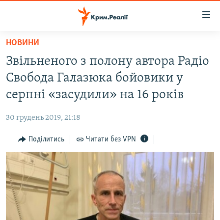
Доступність
посилання
Перейти
НОВИНИ
до
НОВИНИ
Звільненого з полону автора Радіо
основного
ВОДА.КРИМ
матеріалу
Свобода Галазюка бойовики у
ВІДЕО ТА ФОТО
Перейти
серпні «засудили» на 16 років
до
ПОЛІТИКА
основної
30 грудень 2019, 21:18
БЛОГИ
навігації
Перейти
Поділитись
Читати без VPN
ПОГЛЯД
до
ІНТЕРВ'Ю
пошуку
ВСЕ ЗА ДЕНЬ
СПЕЦПРОЕКТИ
ЯК ОБІЙТИ БЛОКУВАННЯ
ДЕПОРТАЦІЯ