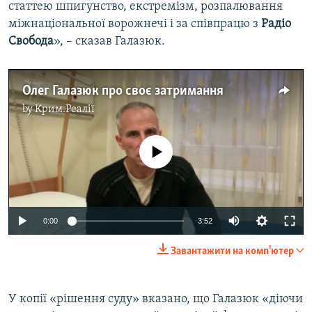
статтею шпигунство, екстремізм, розпалювання
міжнаціональної ворожнечі і за співпрацю з
Радіо
Свобода
», – сказав Галазюк.
Олег Галазюк про своє затримання
by
Крим.Реалії
No media source currently available
0:00
3:52
Завантажити на комп'ютер
У копії «рішення суду» вказано, що Галазюк «діючи