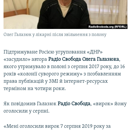
ВІДЕОУРОКИ «ELIFBE»
Русский
СВІДЧЕННЯ ОКУПАЦІЇ
Qırımtatar
УКРАЇНСЬКА ПРОБЛЕМА КРИМУ
Олег Галазюк у лікарні після звільнення з полону
ДОЛУЧАЙСЯ!
ІНФОГРАФІКА
Підтримуване Росією угруповання «ДНР»
«засудило» автора
Радіо Свобода Олега Галазюка
,
Усі сайти RFE/RL
якого утримувало в полоні з серпня 2017 року, до 16
років «колонії суворого режиму» з позбавленням
права публікацій у ЗМІ й інтернет-ресурсах
терміном на чотири роки.
Як повідомив Галазюк
Радіо Свобода
, «вирок» йому
оголосили у серпні.
«Мені оголосили вирок 7 серпня 2019 року за