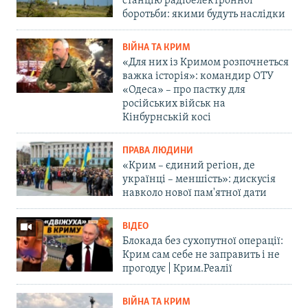
станцію радіоелектронної
боротьби: якими будуть наслідки
ВІЙНА ТА КРИМ
«Для них із Кримом розпочнеться
важка історія»: командир ОТУ
«Одеса» – про пастку для
російських військ на
Кінбурнській косі
ПРАВА ЛЮДИНИ
«Крим – єдиний регіон, де
українці – меншість»: дискусія
навколо нової пам'ятної дати
ВІДЕО
Блокада без сухопутної операції:
Крим сам себе не заправить і не
прогодує | Крим.Реалії
ВІЙНА ТА КРИМ