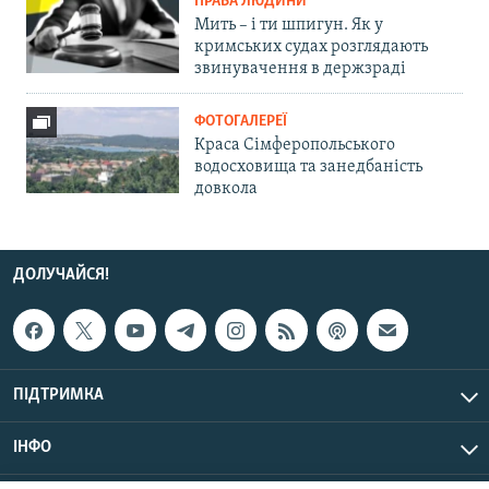
ПРАВА ЛЮДИНИ
Мить – і ти шпигун. Як у
кримських судах розглядають
звинувачення в держзраді
ФОТОГАЛЕРЕЇ
Краса Сімферопольського
водосховища та занедбаність
довкола
ДОЛУЧАЙСЯ!
ПІДТРИМКА
ІНФО