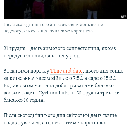
ВІДЕОУРОКИ «ELIFBE»
Русский
СВІДЧЕННЯ ОКУПАЦІЇ
Qırımtatar
Після сьогоднішнього дня світловий день почне
УКРАЇНСЬКА ПРОБЛЕМА КРИМУ
подовжуватися, а ніч ставатиме коротшою
ДОЛУЧАЙСЯ!
ІНФОГРАФІКА
21 грудня – день зимового сонцестояння, якому
передувала найдовша ніч у році.
Усі сайти RFE/RL
За даними порталу
Time and date
, цього дня сонце
за київським часом зійшло о 7:56, а сяде о 15:56.
Відтак світла частина доби триватиме близько
восьми годин. Сутінки і ніч на 21 грудня тривали
близько 16 годин.
Після сьогоднішнього дня світловий день почне
подовжуватися, а ніч ставатиме коротшою.