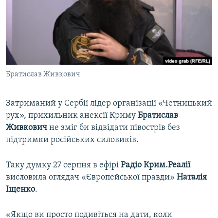
ВІДЕОУРОКИ «ELIFBE»
Русский
СВІДЧЕННЯ ОКУПАЦІЇ
Qırımtatar
УКРАЇНСЬКА ПРОБЛЕМА КРИМУ
ДОЛУЧАЙСЯ!
ІНФОГРАФІКА
Братислав Живкович
Затриманий у Сербії лідер організації «Четницький
Усі сайти RFE/RL
рух», прихильник анексії Криму
Братислав
Живкович
не зміг би відвідати півострів без
підтримки російських силовиків.
Таку думку 27 серпня в ефірі
Радіо Крим.Реалії
висловила оглядач «Європейської правди»
Наталія
Іщенко
.
«Якщо ви просто подивіться на дати, коли