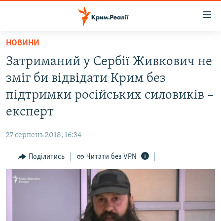
Доступність
посилання
Перейти
НОВИНИ
до
НОВИНИ
Затриманий у Сербії Живкович не
основного
ВОДА.КРИМ
матеріалу
зміг би відвідати Крим без
ВІДЕО ТА ФОТО
Перейти
підтримки російських силовиків –
до
ПОЛІТИКА
експерт
основної
БЛОГИ
навігації
27 серпень 2018, 16:34
Перейти
ПОГЛЯД
до
Поділитись
Читати без VPN
ІНТЕРВ'Ю
пошуку
ВСЕ ЗА ДЕНЬ
СПЕЦПРОЕКТИ
ЯК ОБІЙТИ БЛОКУВАННЯ
ДЕПОРТАЦІЯ