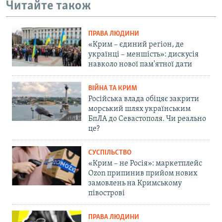
Читайте також
ПРАВА ЛЮДИНИ
«Крим – єдиний регіон, де
українці – меншість»: дискусія
навколо нової пам'ятної дати
ВІЙНА ТА КРИМ
Російська влада обіцяє закрити
морський шлях українським
БпЛА до Севастополя. Чи реально
це?
СУСПІЛЬСТВО
«Крим – не Росія»: маркетплейс
Ozon припинив прийом нових
замовлень на Кримському
півострові
ПРАВА ЛЮДИНИ