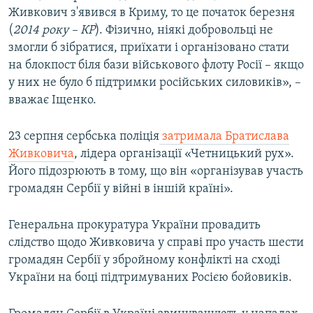
Живкович з'явився в Криму, то це початок березня
(
2014 року – КР
). Фізично, ніякі добровольці не
змогли б зібратися, приїхати і організовано стати
на блокпост біля бази військового флоту Росії – якщо
у них не було б підтримки російських силовиків», –
вважає Іщенко.
23 серпня сербська поліція
затримала Братислава
Живковича
, лідера організації «Четницький рух».
Його підозрюють в тому, що він «організував участь
громадян Сербії у війні в іншій країні».
Генеральна прокуратура України провадить
слідство щодо Живковича у справі про участь шести
громадян Сербії у збройному конфлікті на сході
України на боці підтримуваних Росією бойовиків.