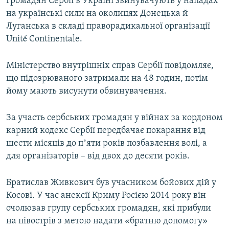
Громадян Сербії в Україні звинувачують у нападах
на українські сили на околицях Донецька й
Луганська в складі праворадикальної організації
Unité Continentale.
Міністерство внутрішніх справ Сербії повідомляє,
що підозрюваного затримали на 48 годин, потім
йому мають висунути обвинувачення.
За участь сербських громадян у війнах за кордоном
карний кодекс Сербії передбачає покарання від
шести місяців до пʼяти років позбавлення волі, а
для організаторів – від двох до десяти років.
Братислав Живкович був учасником бойових дій у
Косові. У час анексії Криму Росією 2014 року він
очолював групу сербських громадян, які прибули
на півострів з метою надати «братню допомогу»