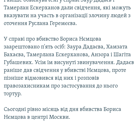
Раніше обвинувачені у справі Заур Дадаєв і
Тамерлан Ескерханов дали свідчення, які можуть
вказувати на участь в організації злочину людей з
оточення Руслана Геремєєва.
У справі про вбивство Бориса Нємцова
заарештовано п'ять осіб: Заура Дадаєва, Хамзата
Бахаєва, Тамерлана Ескерханова, Анзора і Шагіта
Губашевих. Усім їм висунуті звинувачення. Дадаєв
раніше дав свідчення у вбивстві Нємцова, проте
пізніше відмовився від них і розповів
правозахисникам про застосування до нього
тортур.
Сьогодні рівно місяць від дня вбивства Бориса
Нємцова в центрі Москви.