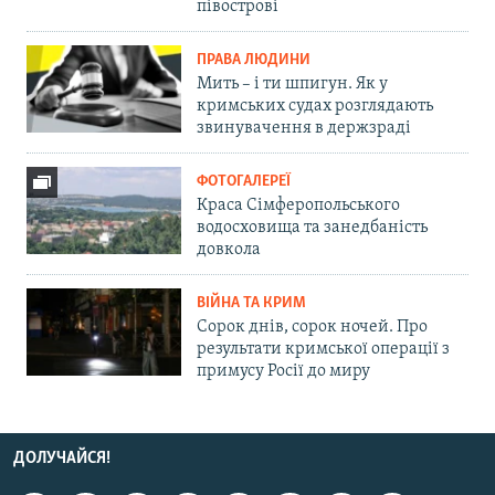
півострові
ПРАВА ЛЮДИНИ
Мить – і ти шпигун. Як у
кримських судах розглядають
звинувачення в держзраді
ФОТОГАЛЕРЕЇ
Краса Сімферопольського
водосховища та занедбаність
довкола
ВІЙНА ТА КРИМ
Сорок днів, сорок ночей. Про
результати кримської операції з
примусу Росії до миру
ДОЛУЧАЙСЯ!