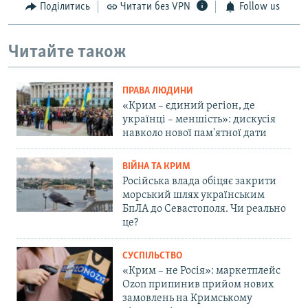
Поділитись
Читати без VPN
Follow us
Читайте також
ПРАВА ЛЮДИНИ
«Крим – єдиний регіон, де
українці – меншість»: дискусія
навколо нової пам'ятної дати
ВІЙНА ТА КРИМ
Російська влада обіцяє закрити
морський шлях українським
БпЛА до Севастополя. Чи реально
це?
СУСПІЛЬСТВО
«Крим – не Росія»: маркетплейс
Ozon припинив прийом нових
замовлень на Кримському