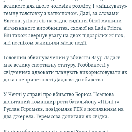
великого для цього чоловіка розміру, і «мішкувату»
темну толстовку з капюшоном. Далі, за словами
Євгена, утікач сів на заднє сидіння білої машини
вітчизняного виробництва, схожої на Lada Priora.
Він також звернув увагу на двох підозрілих жінок,
які поспіхом залишили місце події.
Головний обвинувачений у вбивстві Заур Дадаєв
має велику спортивну статуру. Розбіжності у
свідченнях адвокати планують використовувати як
доказ непричетності Дадаєва до вбивства.
У Чечні у справі про вбивство Бориса Нємцова
допитаний командир роти батальйону «Північ»
Руслан Геремєєв, повідомляє РБК з посиланням на
два джерела. Геремєєва допитали як свідка.