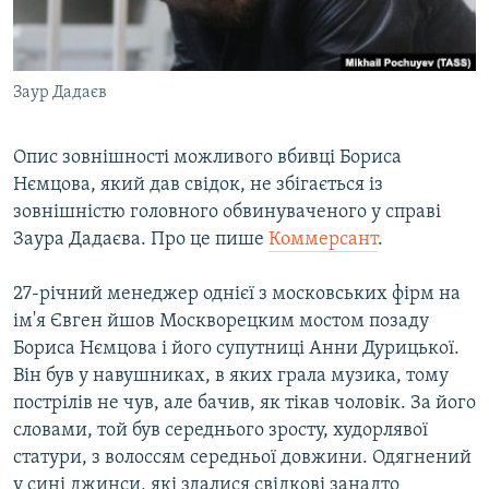
ВІДЕОУРОКИ «ELIFBE»
Русский
СВІДЧЕННЯ ОКУПАЦІЇ
Qırımtatar
Заур Дадаєв
УКРАЇНСЬКА ПРОБЛЕМА КРИМУ
ДОЛУЧАЙСЯ!
ІНФОГРАФІКА
Опис зовнішності можливого вбивці Бориса
Нємцова, який дав свідок, не збігається із
зовнішністю головного обвинуваченого у справі
Усі сайти RFE/RL
Заура Дадаєва. Про це пише
Коммерсант
.
27-річний менеджер однієї з московських фірм на
ім'я Євген йшов Москворецким мостом позаду
Бориса Нємцова і його супутниці Анни Дурицької.
Він був у навушниках, в яких грала музика, тому
пострілів не чув, але бачив, як тікав чоловік. За його
словами, той був середнього зросту, худорлявої
статури, з волоссям середньої довжини. Одягнений
у сині джинси, які здалися свідкові занадто