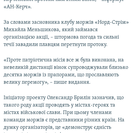
ВІДЕОУРОКИ «ELIFBE»
«АН-Керч».
Русский
СВІДЧЕННЯ ОКУПАЦІЇ
Qırımtatar
За словами засновника клубу моржів «Норд-Стрім»
УКРАЇНСЬКА ПРОБЛЕМА КРИМУ
Михайла Меньшикова, який займався
організацією акції, – штормова погода та сильні
ДОЛУЧАЙСЯ!
ІНФОГРАФІКА
течії завадили плавцям перетнути протоку.
«Проте патріотична місія все ж була виконана, на
Усі сайти RFE/RL
невеликій дистанції вінок супроводжували близько
десятка моржів із прапорами, що прославляють
велику перемогу», – пише видання.
Ініціатор проекту Олександр Брилін зазначив, що
такого роду акції проводять у містах-героях та
містах військової слави. При цьому членами
команди моржів є представники різних країн. На
думку організаторів, це «демонструє єдність