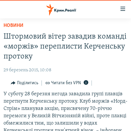
Доступність
посилання
Перейти
НОВИНИ
до
НОВИНИ
Штормовий вітер завадив команді
основного
ВОДА.КРИМ
матеріалу
«моржів» переплисти Керченську
ВІДЕО ТА ФОТО
Перейти
протоку
до
ПОЛІТИКА
основної
29 березень 2015, 10:08
БЛОГИ
навігації
Перейти
Поділитись
Читати без VPN
ПОГЛЯД
до
У суботу 28 березня негода завадила групі плавців
ІНТЕРВ'Ю
пошуку
перетнути Керченську протоку. Клуб моржів «Норд-
ВСЕ ЗА ДЕНЬ
Стрім» планував акцію, присвячену 70-річчю
СПЕЦПРОЕКТИ
перемоги у Великій Вітчизняній війні, проте плавці
обмежилися тим, що залишили у водах
ЯК ОБІЙТИ БЛОКУВАННЯ
ДЕПОРТАЦІЯ
Керченської протоки пам'ятний вінок, – інформує