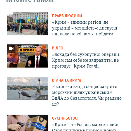
ПРАВА ЛЮДИНИ
«Крим – єдиний регіон, де
українці – меншість»: дискусія
навколо нової пам'ятної дати
ВІДЕО
Блокада без сухопутної операції:
Крим сам себе не заправить і не
прогодує | Крим.Реалії
ВІЙНА ТА КРИМ
Російська влада обіцяє закрити
морський шлях українським
БпЛА до Севастополя. Чи реально
це?
СУСПІЛЬСТВО
«Крим – не Росія»: маркетплейс
Ozon припинив прийом нових