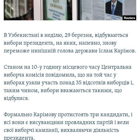
ВІДЕОУРОКИ «ELIFBE»
Русский
СВІДЧЕННЯ ОКУПАЦІЇ
Qırımtatar
УКРАЇНСЬКА ПРОБЛЕМА КРИМУ
В Узбекистані в неділю, 29 березня, відбуваються
ДОЛУЧАЙСЯ!
ІНФОГРАФІКА
вибори президента, на яких, напевно, знову
переможе нинішній голова держави Іслам Карімов.
Станом на 10-у годину місцевого часу Центральна
Усі сайти RFE/RL
виборча комісія повідомила, що на той час у
виборах узяли участь понад 35 відсотків виборців і,
таким чином, вибори вважаються такими, що
відбулися.
Формально Карімову протистоять три кандидати, і
всі вони є висуванцями провладних партій і вели
свої виборчі кампанії, вихваляючи діяльність
президента.