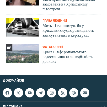
замовлень на Кримському
півострові
ПРАВА ЛЮДИНИ
Мить – і ти шпигун. Як у
кримських судах розглядають
звинувачення в держзраді
ФОТОГАЛЕРЕЇ
Краса Сімферопольського
водосховища та занедбаність
довкола
ДОЛУЧАЙСЯ!
ПІДТРИМКА