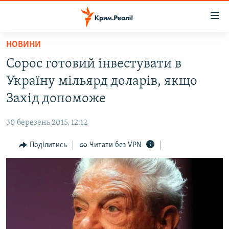
Доступність
посилання
Перейти
НОВИНИ
до
НОВИНИ
Сорос готовий інвестувати в
основного
ВОДА.КРИМ
матеріалу
Україну мільярд доларів, якщо
ВІДЕО ТА ФОТО
Перейти
Захід допоможе
до
ПОЛІТИКА
основної
30 березень 2015, 12:12
БЛОГИ
навігації
Перейти
Поділитись
Читати без VPN
ПОГЛЯД
до
ІНТЕРВ'Ю
пошуку
ВСЕ ЗА ДЕНЬ
СПЕЦПРОЕКТИ
ЯК ОБІЙТИ БЛОКУВАННЯ
ДЕПОРТАЦІЯ