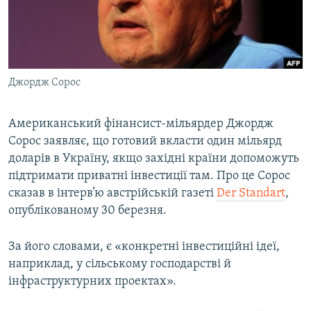
ВІДЕОУРОКИ «ELIFBE»
Русский
СВІДЧЕННЯ ОКУПАЦІЇ
Qırımtatar
УКРАЇНСЬКА ПРОБЛЕМА КРИМУ
Джордж Сорос
ДОЛУЧАЙСЯ!
ІНФОГРАФІКА
Американський фінансист-мільярдер Джордж
Сорос заявляє, що готовий вкласти один мільярд
Усі сайти RFE/RL
доларів в Україну, якщо західні країни допоможуть
підтримати приватні інвестиції там. Про це Сорос
сказав в інтерв’ю австрійській газеті
Der Standart
,
опублікованому 30 березня.
За його словами, є «конкретні інвестиційні ідеї,
наприклад, у сільському господарстві й
інфраструктурних проектах».