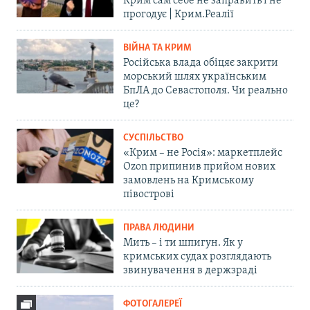
Крим сам себе не заправить і не
прогодує | Крим.Реалії
ВІЙНА ТА КРИМ
Російська влада обіцяє закрити
морський шлях українським
БпЛА до Севастополя. Чи реально
це?
СУСПІЛЬСТВО
«Крим – не Росія»: маркетплейс
Ozon припинив прийом нових
замовлень на Кримському
півострові
ПРАВА ЛЮДИНИ
Мить – і ти шпигун. Як у
кримських судах розглядають
звинувачення в держзраді
ФОТОГАЛЕРЕЇ