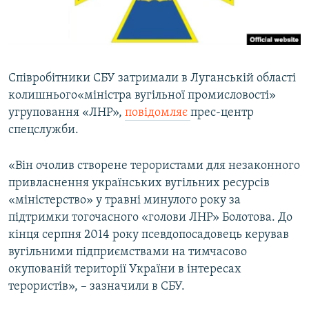
ВІДЕОУРОКИ «ELIFBE»
Русский
СВІДЧЕННЯ ОКУПАЦІЇ
Qırımtatar
УКРАЇНСЬКА ПРОБЛЕМА КРИМУ
Співробітники СБУ затримали в Луганській області
ДОЛУЧАЙСЯ!
ІНФОГРАФІКА
колишнього«міністра вугільної промисловості»
угруповання «ЛНР»,
повідомляє
прес-центр
спецслужби.
Усі сайти RFE/RL
«Він очолив створене терористами для незаконного
привласнення українських вугільних ресурсів
«міністерство» у травні минулого року за
підтримки тогочасного «голови ЛНР» Болотова. До
кінця серпня 2014 року псевдопосадовець керував
вугільними підприємствами на тимчасово
окупованій території України в інтересах
терористів», – зазначили в СБУ.