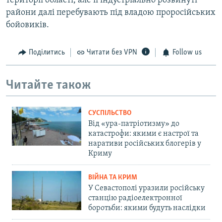
території області, але її індустріально розвинуті
райони далі перебувають під владою проросійських
бойовиків.
Поділитись
Читати без VPN
Follow us
Читайте також
СУСПІЛЬСТВО
Від «ура-патріотизму» до
катастрофи: якими є настрої та
наративи російських блогерів у
Криму
ВІЙНА ТА КРИМ
У Севастополі уразили російську
станцію радіоелектронної
боротьби: якими будуть наслідки