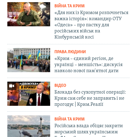
ВІЙНА ТА КРИМ
«Для них із Кримом розпочнеться
важка історія»: командир ОТУ
«Одеса» – про пастку для
російських військ на
Кінбурнській косі
ПРАВА ЛЮДИНИ
«Крим – єдиний регіон, де
українці – меншість»: дискусія
навколо нової пам'ятної дати
ВІДЕО
Блокада без сухопутної операції:
Крим сам себе не заправить і не
прогодує | Крим.Реалії
ВІЙНА ТА КРИМ
Російська влада обіцяє закрити
морський шлях українським