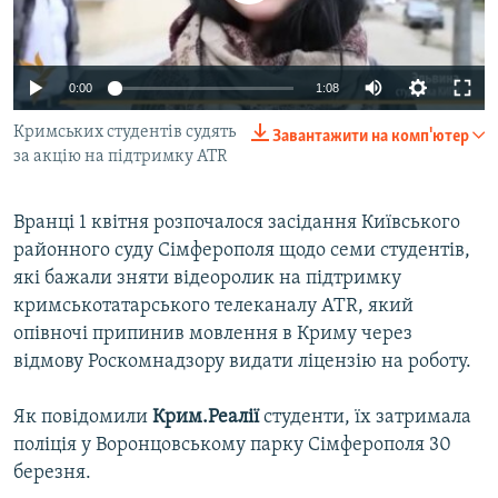
ВІДЕОУРОКИ «ELIFBE»
Русский
СВІДЧЕННЯ ОКУПАЦІЇ
Qırımtatar
0:00
1:08
УКРАЇНСЬКА ПРОБЛЕМА КРИМУ
Кримських студентів судять
Завантажити на комп'ютер
ДОЛУЧАЙСЯ!
ІНФОГРАФІКА
за акцію на підтримку ATR
Вранці 1 квітня розпочалося засідання Київського
Усі сайти RFE/RL
районного суду Сімферополя щодо семи студентів,
які бажали зняти відеоролик на підтримку
кримськотатарського телеканалу ATR, який
опівночі припинив мовлення в Криму через
відмову Роскомнадзору видати ліцензію на роботу.
Як повідомили
Крим.Реалії
студенти, їх затримала
поліція у Воронцовському парку Сімферополя 30
березня.