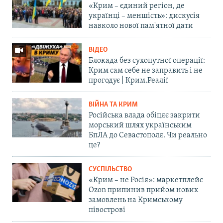
«Крим – єдиний регіон, де
українці – меншість»: дискусія
навколо нової пам'ятної дати
ВІДЕО
Блокада без сухопутної операції:
Крим сам себе не заправить і не
прогодує | Крим.Реалії
ВІЙНА ТА КРИМ
Російська влада обіцяє закрити
морський шлях українським
БпЛА до Севастополя. Чи реально
це?
СУСПІЛЬСТВО
«Крим – не Росія»: маркетплейс
Ozon припинив прийом нових
замовлень на Кримському
півострові