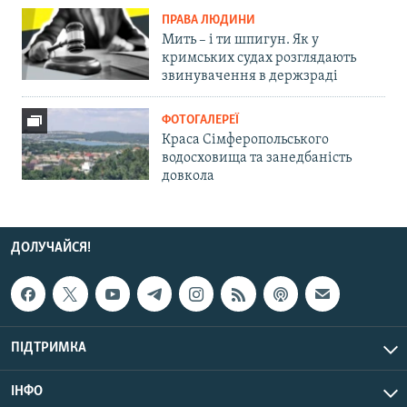
ПРАВА ЛЮДИНИ
Мить – і ти шпигун. Як у
кримських судах розглядають
звинувачення в держзраді
ФОТОГАЛЕРЕЇ
Краса Сімферопольського
водосховища та занедбаність
довкола
ДОЛУЧАЙСЯ!
ПІДТРИМКА
ІНФО