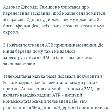
Адвокат Джеміль Тамішев клопотався про
перенесення засідання, щоб краще ознайомиться
зі справою. Однак суд йому в цьому відмовив. За
його інформацією, всіх сімох студентів судитимуть
окремо.
З 1 квітня телеканал ATR припинив мовлення. До
кінця березня йому так і не вдалося
зареєструватися як ЗМІ згідно з російським
законодавством.
Телекомпанія кілька разів подавала документи в
Роскомнадзор, але їх повертали назад з різних
причин. Аналогічна ситуація з іншими ЗМІ, що
входять в медіахолдинг ATR – дитячий
кримськотатарський телеканал Lale, FM-
радіостанції «Мейдан» і «Лідер», які припинили як