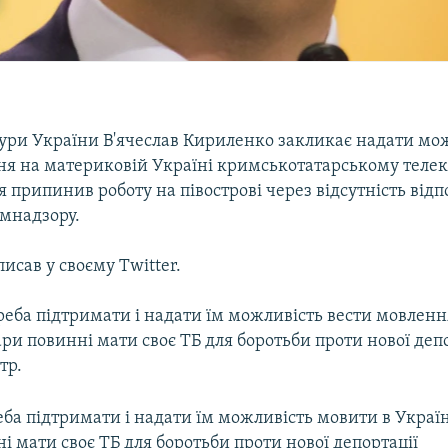
тури України В'ячеслав Кириленко закликає надати мо
ня на материковій Україні кримськотатарському теле
ня припинив роботу на півострові через відсутність від
омнадзору.
писав у своєму Twitter.
еба підтримати і надати їм можливість вести мовлення
ри повинні мати своє ТБ для боротьби проти нової депо
тр.
ба підтримати і надати їм можливість мовити в Украї
і мати своє ТБ для боротьби проти нової депортації