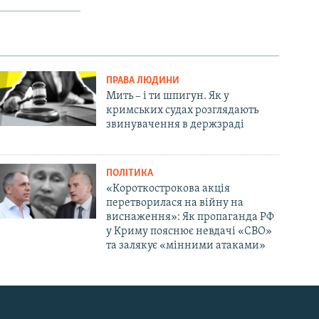
ПРАВА ЛЮДИНИ
Мить – і ти шпигун. Як у
кримських судах розглядають
звинувачення в держзраді
ПОЛІТИКА
«Короткострокова акція
перетворилася на війну на
виснаження»: Як пропаганда РФ
у Криму пояснює невдачі «СВО»
та залякує «мінними атаками»