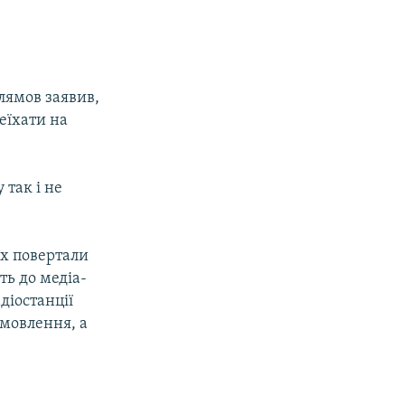
лямов заявив,
еїхати на
 так і не
.
їх повертали
ть до медіа-
діостанції
 мовлення, а