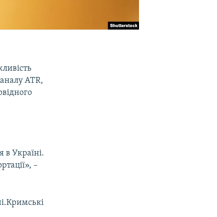
жливість
каналу ATR,
повідного
 в Україні.
ртації», –
ні.Кримські