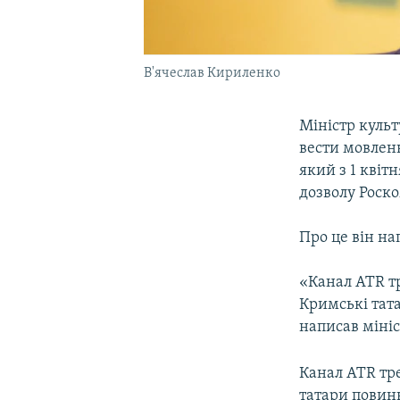
В'ячеслав Кириленко
Міністр куль
вести мовлен
який з 1 квіт
дозволу Роск
Про це він на
«Канал ATR тр
Кримські тата
написав мініс
Канал ATR тре
татари повинн