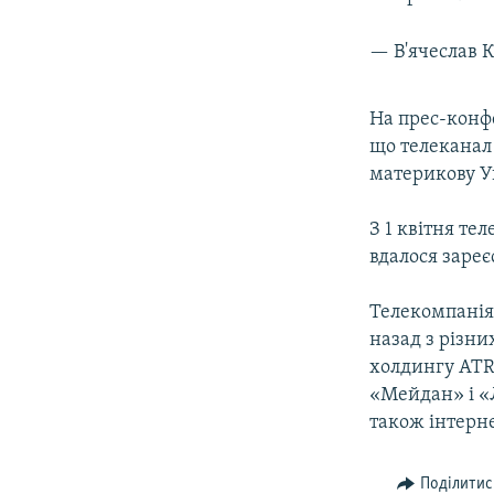
— В'ячеслав 
На прес-конфе
що телеканал 
материкову У
З 1 квітня те
вдалося зареє
Телекомпанія 
назад з різни
холдингу ATR
«Мейдан» і «Л
також інтерн
Поділитис