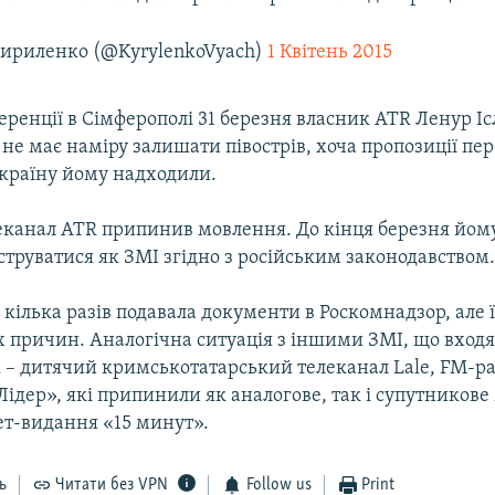
Кириленко (@KyrylenkoVyach)
1 Квітень 2015
ренції в Сімферополі 31 березня власник ATR Ленур Іс
не має наміру залишати півострів, хоча пропозиції пер
країну йому надходили.
леканал ATR припинив мовлення. До кінця березня йому
струватися як ЗМІ згідно з російським законодавством
кілька разів подавала документи в Роскомнадзор, але 
х причин. Аналогічна ситуація з іншими ЗМІ, що входя
 – дитячий кримськотатарський телеканал Lale, FM-ра
ідер», які припинили як аналогове, так і супутникове
ет-видання «15 минут».
ь
Читати без VPN
Follow us
Print