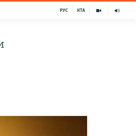
РУС
КТА
и