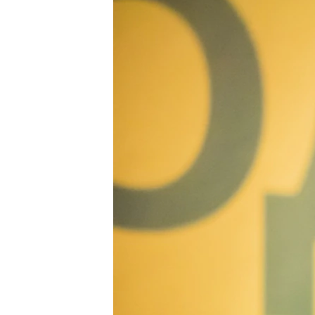
ВІДЕОУРОКИ «ELIFBE»
СВІДЧЕННЯ ОКУПАЦІЇ
УКРАЇНСЬКА ПРОБЛЕМА КРИМУ
ІНФОГРАФІКА