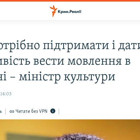
отрібно підтримати і дат
вість вести мовлення в
і – міністр культури
 14:03
ь
Читати без VPN