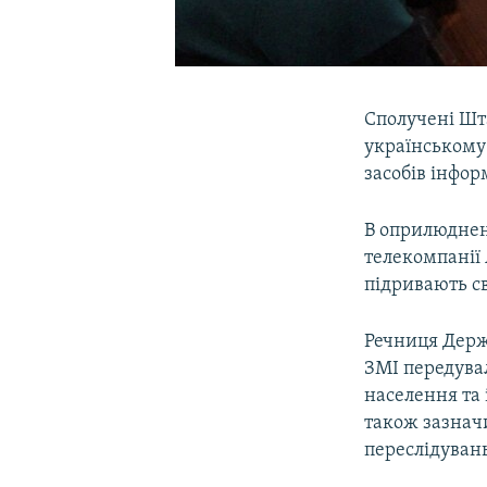
Сполучені Шт
українському
засобів інфор
В оприлюднен
телекомпанії 
підривають св
Речниця Держ
ЗМІ передува
населення та 
також зазнач
переслідуван