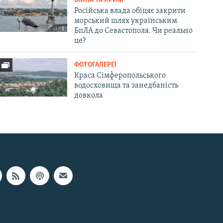
ВІЙНА ТА КРИМ
Російська влада обіцяє закрити
морський шлях українським
БпЛА до Севастополя. Чи реально
це?
ФОТОГАЛЕРЕЇ
Краса Сімферопольського
водосховища та занедбаність
довкола