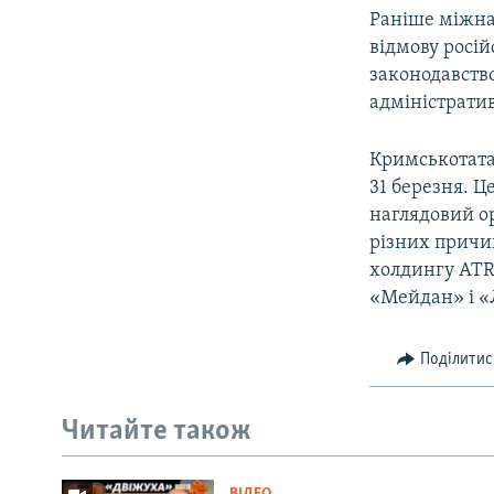
Раніше міжнар
відмову росій
законодавств
адміністрати
Кримськотатар
31 березня. Ц
наглядовий ор
різних причин
холдингу ATR
«Мейдан» і «
Поділитис
Читайте також