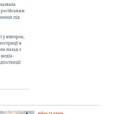
 назвала
а російським
ваним під
 у вівторок,
еєстрації в
ли назад з
 медіа-
діостанції