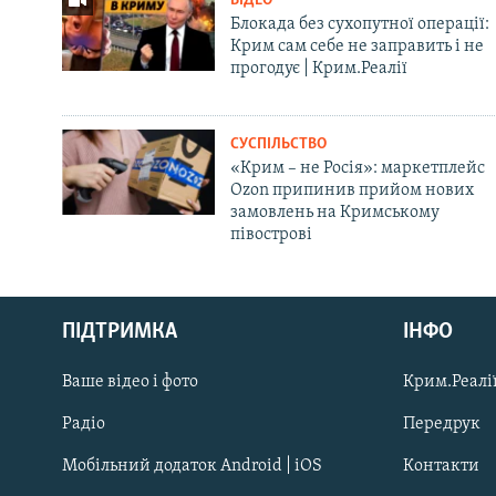
ВІДЕО
Блокада без сухопутної операції:
Крим сам себе не заправить і не
прогодує | Крим.Реалії
СУСПІЛЬСТВО
«Крим – не Росія»: маркетплейс
Ozon припинив прийом нових
замовлень на Кримському
півострові
Русский
ПІДТРИМКА
ІНФО
Qırımtatar
Ваше відео і фото
Крим.Реалії
ДОЛУЧАЙСЯ!
Радіо
Передрук
Мобільний додаток Android | iOS
Контакти