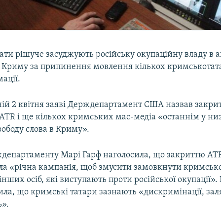
ати рішуче засуджують російську окупаційну владу в 
 Криму за припинення мовлення кількох кримськотат
мації.
ій 2 квітня заяві Держдепартамент США назвав закри
ATR і ще кількох кримських мас-медіа «останнім у низ
ободу слова в Криму».
департаменту Марі Гарф наголосила, що закриттю AT
ла «річна кампанія, щоб змусити замовкнути кримськ
інших осіб, які виступають проти російської окупації».
ила, що кримські татари зазнають «дискримінації, зал
ь».