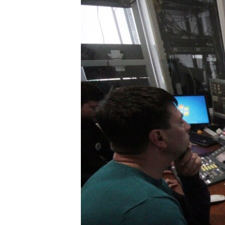
ВІДЕОУРОКИ «ELIFBE»
СВІДЧЕННЯ ОКУПАЦІЇ
УКРАЇНСЬКА ПРОБЛЕМА КРИМУ
ІНФОГРАФІКА