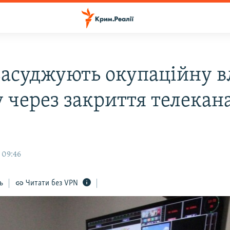
асуджують окупаційну в
 через закриття телекан
 09:46
ь
Читати без VPN