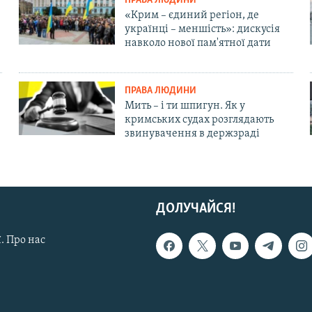
ПРАВА ЛЮДИНИ
«Крим – єдиний регіон, де
українці – меншість»: дискусія
навколо нової пам'ятної дати
ПРАВА ЛЮДИНИ
Мить – і ти шпигун. Як у
кримських судах розглядають
звинувачення в держзраді
ДОЛУЧАЙСЯ!
. Про нас