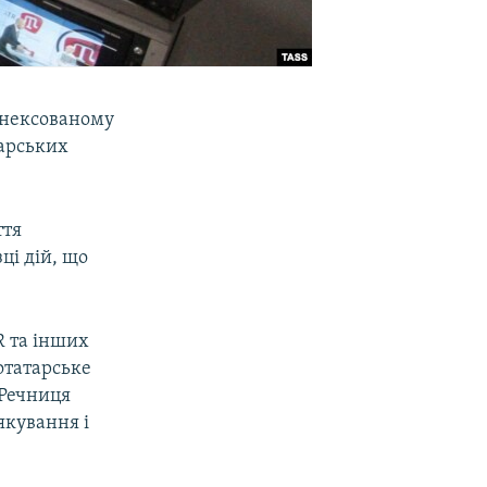
анексованому
арських
ття
ці дій, що
R та інших
отатарське
 Речниця
якування і