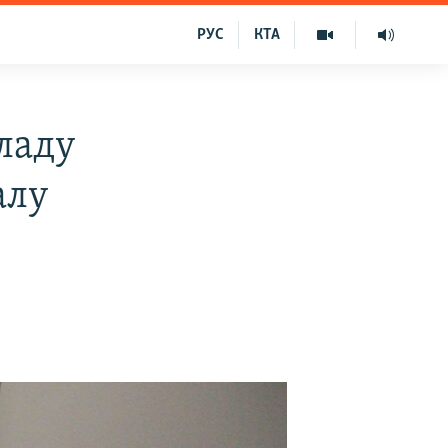
РУС
КТА
ладу
алу