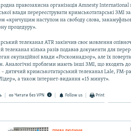
одна правозахисна організація Amnesty International
ської влади перереєструвати кримськотатарські ЗМІ з
ом «кричущим наступом на свободу слова, закамуфльо
вну процедуру».
ський телеканал ATR закінчив своє мовлення опівночі
ей телеканал кілька разів подавав документи для перер
ган окупаційної влади «Роскомнадзор», але їх поверта
. Аналогічні проблеми мають інші ЗМІ, що входять до
 – дитячий кримськотатарський телеканал Lale, FM-ра
Лідер», а також інтернет-видання «15 минут».
ь
Читати без VPN
Follow us
Print