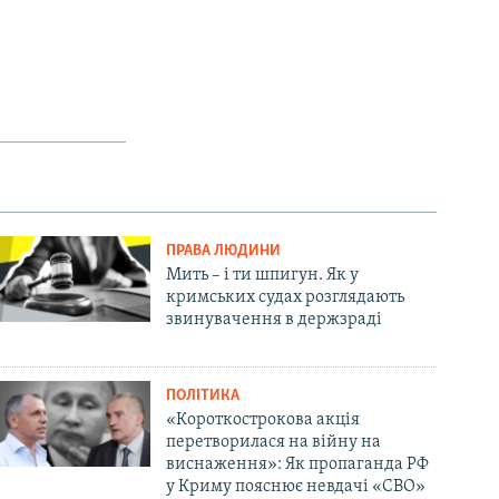
ПРАВА ЛЮДИНИ
Мить – і ти шпигун. Як у
кримських судах розглядають
звинувачення в держзраді
ПОЛІТИКА
«Короткострокова акція
перетворилася на війну на
виснаження»: Як пропаганда РФ
у Криму пояснює невдачі «СВО»