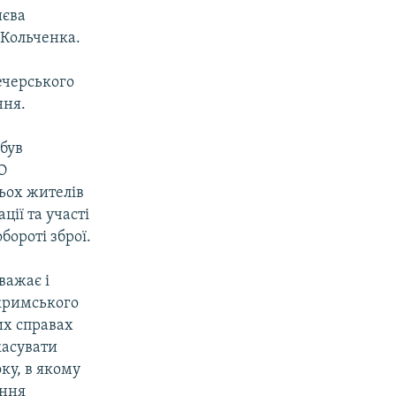
иєва
 Кольченка.
ечерського
ння.
був
О
рьох жителів
ції та участі
бороті зброї.
важає і
 кримського
их справах
касувати
ку, в якому
ення