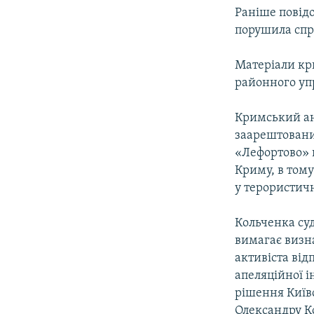
Раніше повід
порушила спр
Матеріали кр
районного упр
Кримський ан
заарештований
«Лефортово» в
Криму, в тому
у терористичн
Кольченка суд
вимагає визна
активіста від
апеляційної і
рішення Київс
Олександру К