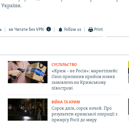
 України.
ь
Читати без VPN
Follow us
Print
СУСПІЛЬСТВО
«Крим – не Росія»: маркетплейс
Ozon припинив прийом нових
замовлень на Кримському
півострові
ВІЙНА ТА КРИМ
Сорок днів, сорок ночей. Про
результати кримської операції з
примусу Росії до миру