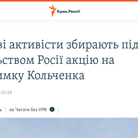
і активісти збирають пі
ством Росії акцію на
имку Кольченка
 10:29
ь
Читати без VPN