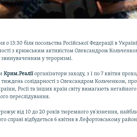
ня о 13:30 біля посольства Російської Федерації в Україн
рності з кримським активістом Олександром Кольченком
за звинуваченням у тероризмі.
ли
Крим.Реалії
організатори заходу, з 1 по 7 квітня прох
тиждень солідарності з Олександром Кольченком, про
країни, Росії та інших країн світу вимагають негайно
ого переслідування.
рожує від 10 до 20 років тюремного ув'язнення, найбл
ого справі відбудеться 6 квітня в Лефортовському райо