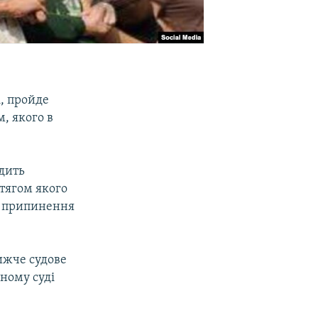
і, пройде
, якого в
одить
тягом якого
го припинення
ижче судове
нному суді