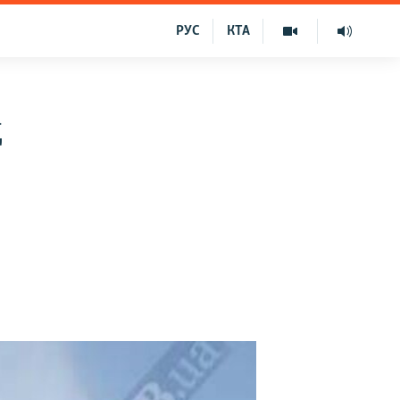
РУС
КТА
д