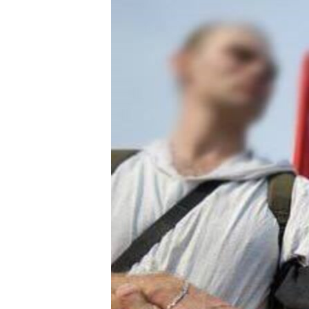
ВІДЕОУРОКИ «ELIFBE»
СВІДЧЕННЯ ОКУПАЦІЇ
УКРАЇНСЬКА ПРОБЛЕМА КРИМУ
ІНФОГРАФІКА