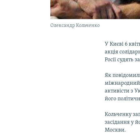
Олександр Кольченко
У Києві 6 квіт
акція соліда
Росії судять 
Як повідоми
міжнародний 
активісти з У
його політичн
Кольченку заг
засідання у й
Москви.