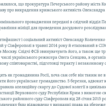
омлялося, що прокуратура Печерського району міста К
аву про викрадення кримського активіста Олександра
имінального провадження передані в слідчий відділ П
авління міліції для проведення досудового розслідува
тифашист і соціальний активіст Олександр Кольченко 
 у Сімферополі в травні 2014 року й етапований в СІЗ
 Москву. Слідчі ФСБ звинувачують його, а також ще т
 числі українського режисера Олега Сенцова, в організа
ому співтоваристві, підготовці теракту і незаконному о
ять як громадянина Росії, хоча сам себе він таким не в
ти його українське громадянство. 5 березня, адвокат
правила апеляційну скаргу до Судової колегії в цивільн
нстанції Верховного суду Республіки Крим з вимогою с
ького районного суду Сімферополя від 28 січня 2015 ро
ольченку було відмовлено у визнанні права на збереж