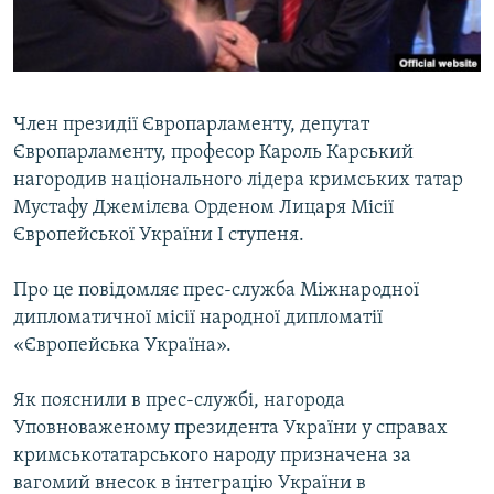
ВІДЕОУРОКИ «ELIFBE»
Русский
СВІДЧЕННЯ ОКУПАЦІЇ
Qırımtatar
УКРАЇНСЬКА ПРОБЛЕМА КРИМУ
Член президії Європарламенту, депутат
ДОЛУЧАЙСЯ!
ІНФОГРАФІКА
Європарламенту, професор Кароль Карський
нагородив національного лідера кримських татар
Мустафу Джемілєва Орденом Лицаря Місії
Європейської України I ступеня.
Усі сайти RFE/RL
Про це повідомляє прес-служба Міжнародної
дипломатичної місії народної дипломатії
«Європейська Україна».
Як пояснили в прес-службі, нагорода
Уповноваженому президента України у справах
кримськотатарського народу призначена за
вагомий внесок в інтеграцію України в