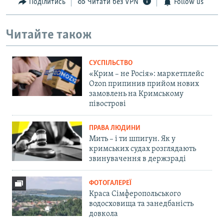
Поділитись
Читати без VPN
Follow us
Читайте також
СУСПІЛЬСТВО
«Крим – не Росія»: маркетплейс
Ozon припинив прийом нових
замовлень на Кримському
півострові
ПРАВА ЛЮДИНИ
Мить – і ти шпигун. Як у
кримських судах розглядають
звинувачення в держзраді
ФОТОГАЛЕРЕЇ
Краса Сімферопольського
водосховища та занедбаність
довкола