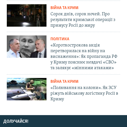
ВІЙНА ТА КРИМ
Сорок днів, сорок ночей. Про
результати кримської операції з
примусу Росії до миру
ПОЛІТИКА
«Короткострокова акція
перетворилася на війну на
виснаження»: Як пропаганда РФ
у Криму пояснює невдачі «СВО»
та залякує «мінними атаками»
ВІЙНА ТА КРИМ
«Полювання на колони». Як ЗСУ
ріжуть військову логістику Росії в
Криму
ДОЛУЧАЙСЯ!