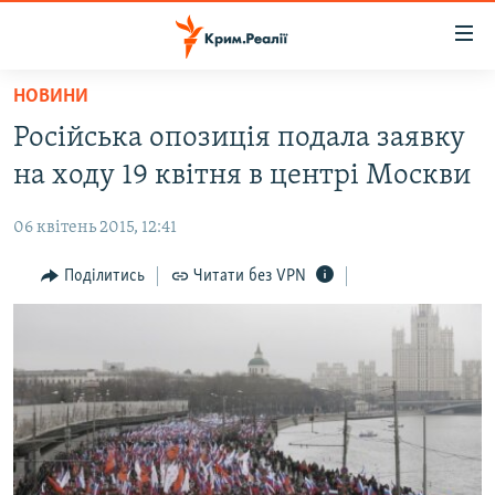
Доступність
посилання
Перейти
НОВИНИ
до
НОВИНИ
Російська опозиція подала заявку
основного
ВОДА.КРИМ
матеріалу
на ходу 19 квітня в центрі Москви
ВІДЕО ТА ФОТО
Перейти
до
06 квітень 2015, 12:41
ПОЛІТИКА
основної
БЛОГИ
Поділитись
Читати без VPN
навігації
Перейти
ПОГЛЯД
до
ІНТЕРВ'Ю
пошуку
ВСЕ ЗА ДЕНЬ
СПЕЦПРОЕКТИ
ЯК ОБІЙТИ БЛОКУВАННЯ
ДЕПОРТАЦІЯ