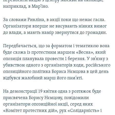
переносити акцію з центру Москви на околицю,
наприклад, в Мар’їно.
За словами Рикліна, в акції поки що немає гасла.
Організатори вперше не висувають ніяких вимог
до влади, а мають намір звернутися до громадян.
Передбачається, що за форматом і тематикою вона
буде схожа із протестним маршем «Весна», який
опозиція планувала провести 1 березня. У зв’язку з
убивством одного з організаторів ходи, російського
опозиційного політика Бориса Нємцова в цей день
відбувся жалобний марш його пам’яті.
На демонстрації 19 квітня одна з розтяжок буде
присвячена Борису Нємцову, повідомили
організатори опозиційної акції, серед яких
«Комітет протестних дій», рух «Солідарність» і