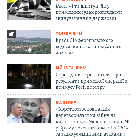
Мить – і ти шпигун. Як у
кримських судах розглядають
звинувачення в держзраді
ФОТОГАЛЕРЕЇ
Краса Сімферопольського
водосховища та занедбаність
довкола
ВІЙНА ТА КРИМ
Сорок днів, сорок ночей. Про
результати кримської операції з
примусу Росії до миру
ПОЛІТИКА
«Короткострокова акція
перетворилася на війну на
виснаження»: Як пропаганда РФ
у Криму пояснює невдачі «СВО»
та залякує «мінними атаками»