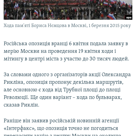
ВІДЕОУРОКИ «ELIFBE»
Русский
СВІДЧЕННЯ ОКУПАЦІЇ
Qırımtatar
Хода пам'яті Бориса Нємцова в Москві, 1 березня 2015 року
УКРАЇНСЬКА ПРОБЛЕМА КРИМУ
ДОЛУЧАЙСЯ!
ІНФОГРАФІКА
Російська опозиція вранці 6 квітня подала заявку в
мерію Москви на проведення 19 квітня ходи і
мітингу в центрі міста з участю до 30 тисяч людей.
Усі сайти RFE/RL
За словами одного з організаторів акції Олександра
Рикліна, опозиція пропонує декілька маршрутів,
але основною є хода від Трубної площі до площі
Революції. Ще один варіант – хода по бульварах,
сказав Риклін.
Раніше він заявив російській новинній агенції
«Інтерфакс», що опозиція точно не погодиться